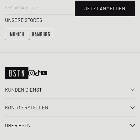
E-Mail-Adresse
JETZT ANMELDEN
UNSERE STORES
KUNDEN DIENST
Kontaktiere uns
KONTO ERSTELLEN
FAQ
Anmelden
Lieferung
ÜBER BSTN
Registrieren
Zahlung
Karriere
Meine Bestellungen
Rücksendungen