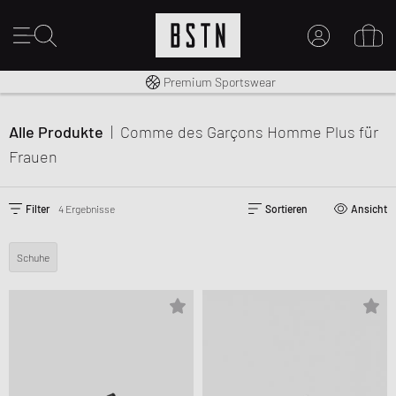
Kostenloser Versand nach DE ab € 70
Premium Sportswear
MEIN KONTO
HIER ANMELDEN
Alle Produkte
|
Comme des Garçons Homme Plus
für
Neu bei BSTN?
Frauen
EINEN ACCOUNT ERSTELLEN
Filter
4 Ergebnisse
Sortieren
Ansicht
Schuhe