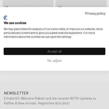
Privacy policy
Comme des Garçons Homme Plus
Comme des Garçons Homme Plus
X NIKE
X NIKE SENSE 96
We use cookies
269,99 €
97,99 €
244,99 €
STÄRKER REDUZIERT
We may place these for analysis of our visitor data, to improve our website, show
personalised content and to give you a great website experience. For more
information about the cookies we use open the settings.
Accept all
Seite
1
von
1
No, adjust
NEWSLETTER
Erhalte 5% Welcome-Rabatt und die neusten BSTN-Updates zu
Raffles & New Arrivals. Registriere dich jetzt!