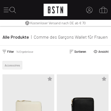
14 Tage Rückgaberecht
Premium Sportswear
Kostenloser Versand nach DE ab € 70
MEIN KONTO
HIER ANMELDEN
Alle Produkte
|
Comme des Garçons Wallet
für Frauen
Neu bei BSTN?
EINEN ACCOUNT ERSTELLEN
Filter
14 Ergebnisse
Sortieren
Ansicht
Accessoires