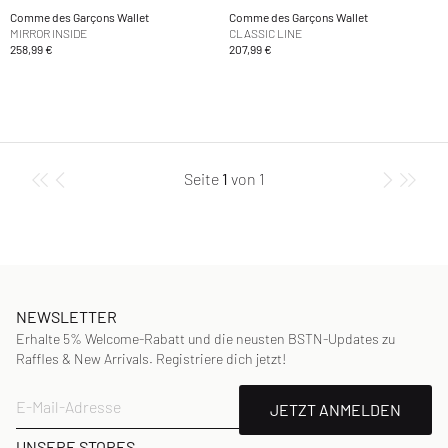
Comme des Garçons Wallet
Comme des Garçons Wallet
MIRROR INSIDE
CLASSIC LINE
258,99 €
207,99 €
Seite
1
von
1
NEWSLETTER
Erhalte 5% Welcome-Rabatt und die neusten BSTN-Updates zu
Raffles & New Arrivals. Registriere dich jetzt!
E-Mail-Adresse
JETZT ANMELDEN
UNSERE STORES