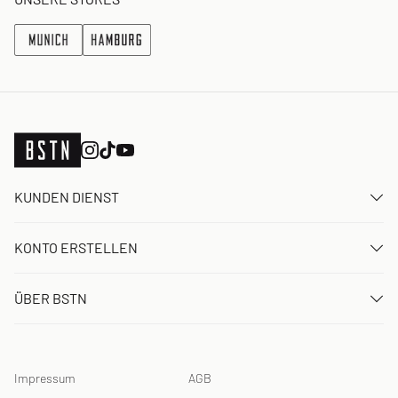
KUNDEN DIENST
Kontaktiere uns
KONTO ERSTELLEN
FAQ
Anmelden
Lieferung
ÜBER BSTN
Registrieren
Zahlung
Karriere
Meine Bestellungen
Rücksendungen
Unsere Stores
Meine Wunschliste
Raffle Bedingungen
Impressum
AGB
Chronicles
Newsletter-Registrierung
Loyalty Program