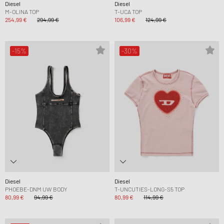
Diesel
Diesel
M-OLINA TOP
T-UCA TOP
254,99 €
294,99 €
106,99 €
124,99 €
-15%
-30%
Diesel
Diesel
PHOEBE-DNM UW BODY
T-UNCUTIES-LONG-S5 TOP
80,99 €
94,99 €
80,99 €
114,99 €