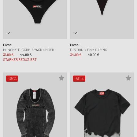
Diesel
Diesel
PUNCHY-D-CORE-3PACK UNDER
D-STRING-DNM STRING
31,99 €
44,99 €
34,99 €
49,99 €
STÄRKER REDUZIERT
-35%
-50%