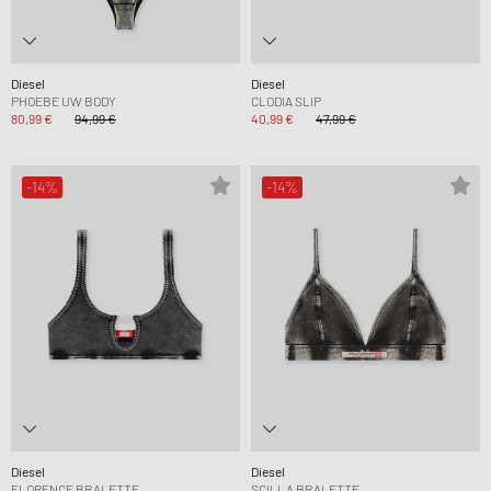
Diesel
Diesel
PHOEBE UW BODY
CLODIA SLIP
80,99 €
94,99 €
40,99 €
47,99 €
-14%
-14%
Diesel
Diesel
FLORENCE BRALETTE
SCILLA BRALETTE