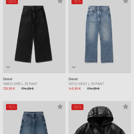
-20%
-15%
Diesel
Diesel
1996 D-SIRE L.30 PANT
1971 D-SENT L.30 PANT
139,99 €
174,99 €
148,99 €
174,99 €
-15%
-50%