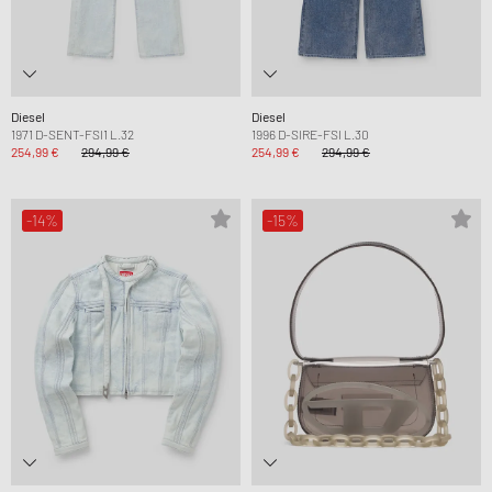
Diesel
Diesel
1971 D-SENT-FSI1 L.32
1996 D-SIRE-FSI L.30
254,99 €
294,99 €
254,99 €
294,99 €
-14%
-15%