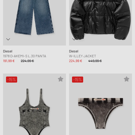
Diesel
Diesel
1978 D-AKEMI-S L.30 PANTA
W-ILLEY JACKET
191,99 €
224,99 €
224,99 €
449,99 €
-15%
-15%