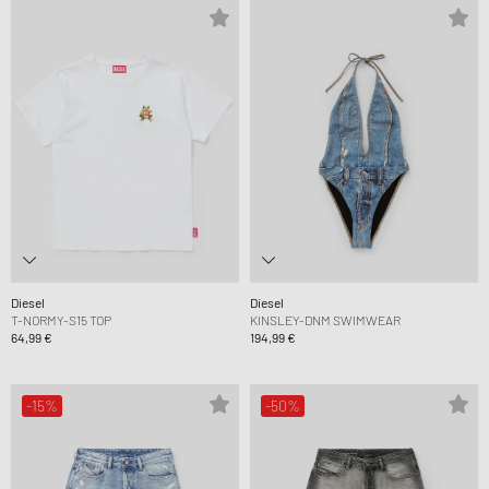
Diesel
Diesel
T-NORMY-S15 TOP
KINSLEY-DNM SWIMWEAR
64,99 €
194,99 €
-15%
-50%