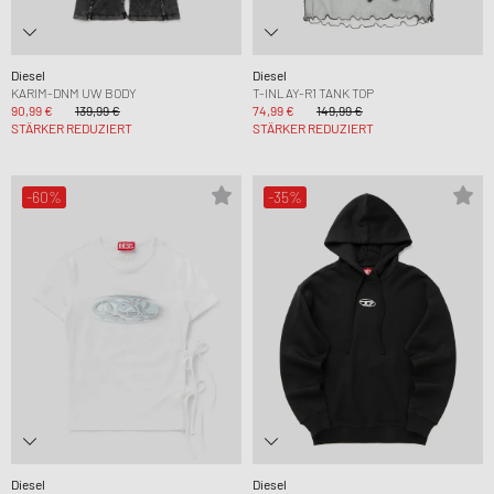
Diesel
Diesel
KARIM-DNM UW BODY
T-INLAY-R1 TANK TOP
90,99 €
139,99 €
74,99 €
149,99 €
STÄRKER REDUZIERT
STÄRKER REDUZIERT
-60%
-35%
Diesel
Diesel