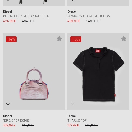
Diesel
Diesel
KNOT-D KNOT-D TOPHANDLE M
GRAB-D 2.0 GRAB-D HOBO S
424,99 €
494,99 €
469,99 €
549,99 €
-14%
-15%
Diesel
Diesel
1DR 2.0 1DR DOME
T-IARAS TOP
339,99 €
394,99 €
127,99 €
149,99 €