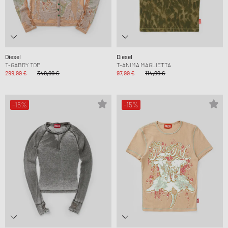
Diesel
Diesel
T-GABRY TOP
T-ANIMA MAGLIETTA
299,99 €
349,99 €
97,99 €
114,99 €
-15%
-15%