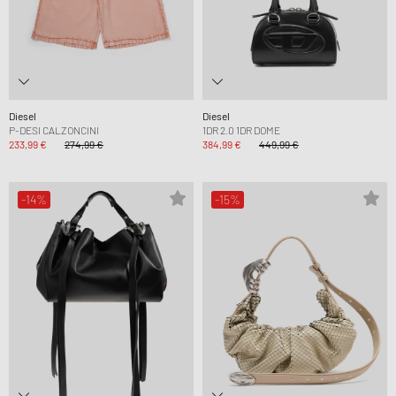
Diesel
Diesel
P-DESI CALZONCINI
1DR 2.0 1DR DOME
233,99 €
274,99 €
384,99 €
449,99 €
-14%
-15%