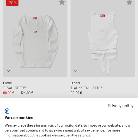
-20%
Diesel
Diesel
T-BAL-OD TOP
T-ANKY-TAIL-S1 TOP
99,99 €
124,99 €
94,99 €
Privacy policy
-14%
-14%
We use cookies
We may place these for analysis of our visitor data, to improve our website, show
personalised content and to give you a great website experience. For more
information about the cookies we use open the settings.