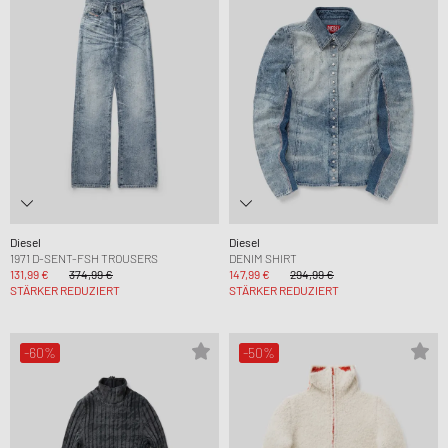
Diesel
Diesel
1971 D-SENT-FSH TROUSERS
DENIM SHIRT
131,99 €
374,99 €
147,99 €
294,99 €
STÄRKER REDUZIERT
STÄRKER REDUZIERT
-60%
-50%