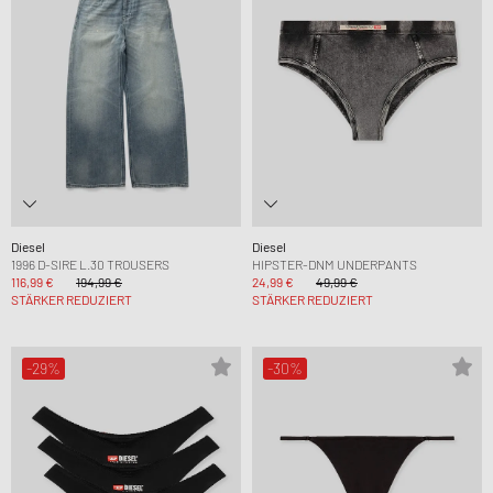
Diesel
Diesel
1996 D-SIRE L.30 TROUSERS
HIPSTER-DNM UNDERPANTS
116,99 €
194,99 €
24,99 €
49,99 €
STÄRKER REDUZIERT
STÄRKER REDUZIERT
-29%
-30%