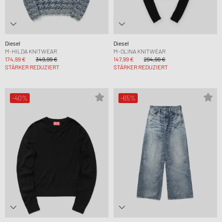
Diesel
Diesel
M-HILDA KNITWEAR
M-OLINA KNITWEAR
174,99 €
349,99 €
147,99 €
294,99 €
STÄRKER REDUZIERT
STÄRKER REDUZIERT
-40%
-65%