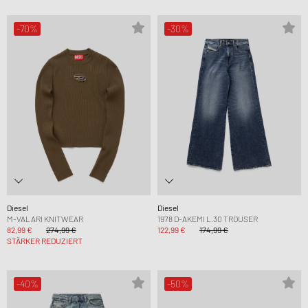
-70%
-30%
Diesel
Diesel
M-VALARI KNITWEAR
1978 D-AKEMI L.30 TROUSER
82,99 €
274,99 €
122,99 €
174,99 €
STÄRKER REDUZIERT
-40%
-50%