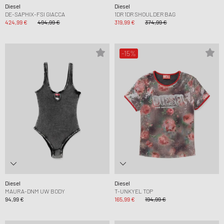
Diesel
Diesel
DE-SAPHIX-FSI GIACCA
1DR 1DR SHOULDER BAG
424,99 €
494,99 €
319,99 €
374,99 €
-15%
Diesel
Diesel
MAURA-DNM UW BODY
T-UNKYEL TOP
94,99 €
165,99 €
194,99 €