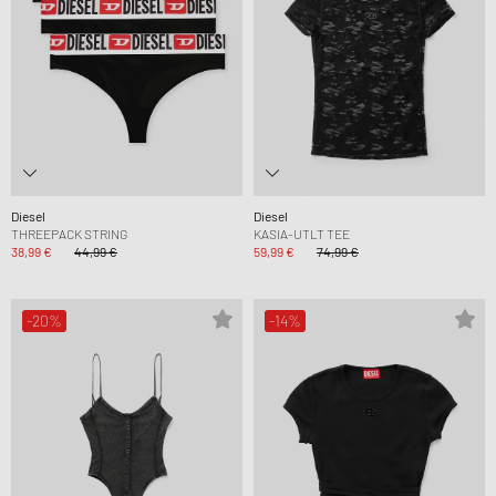
Diesel
Diesel
THREEPACK STRING
KASIA-UTLT TEE
38,99 €
44,99 €
59,99 €
74,99 €
-20%
-14%