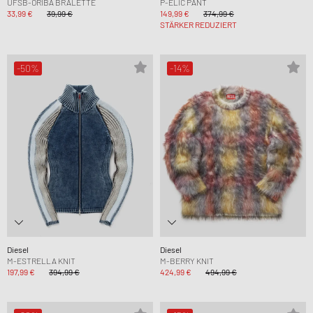
UFSB-ORIBA BRALETTE
P-ELIC PANT
33,99 €
39,99 €
149,99 €
374,99 €
STÄRKER REDUZIERT
-50%
-14%
Diesel
Diesel
M-ESTRELLA KNIT
M-BERRY KNIT
197,99 €
394,99 €
424,99 €
494,99 €