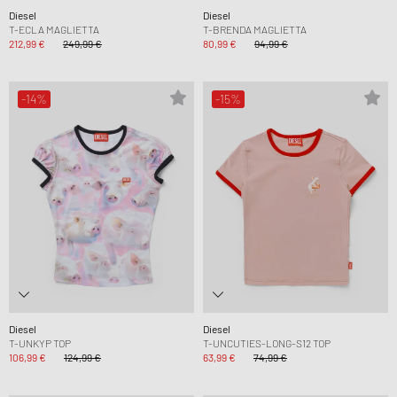
Diesel
Diesel
T-ECLA MAGLIETTA
T-BRENDA MAGLIETTA
212,99 €
249,99 €
80,99 €
94,99 €
-14%
-15%
Diesel
Diesel
T-UNKYP TOP
T-UNCUTIES-LONG-S12 TOP
106,99 €
124,99 €
63,99 €
74,99 €