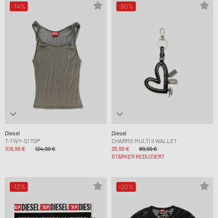
-14%
-60%
Diesel
Diesel
T-TWY-S1 TOP
CHARMS MULTI II WALLET
106,99 €
124,99 €
35,99 €
89,99 €
STÄRKER REDUZIERT
-13%
-20%