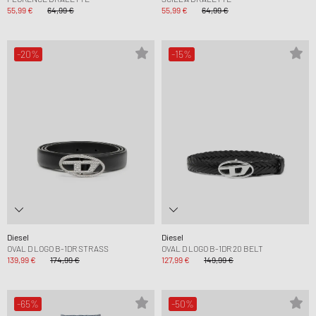
55,99 €
64,99 €
55,99 €
64,99 €
-20%
-15%
Diesel
Diesel
OVAL D LOGO B-1DR STRASS
OVAL D LOGO B-1DR 20 BELT
139,99 €
174,99 €
127,99 €
149,99 €
-65%
-50%