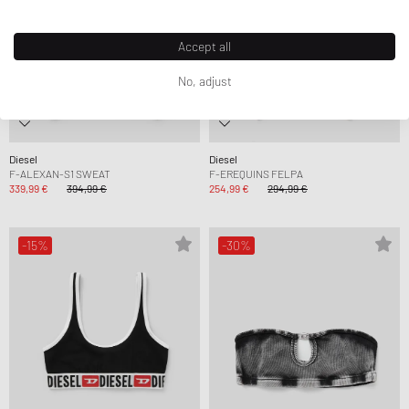
Accept all
No, adjust
Diesel
Diesel
F-ALEXAN-S1 SWEAT
F-EREQUINS FELPA
339,99 €
394,99 €
254,99 €
294,99 €
-15%
-30%