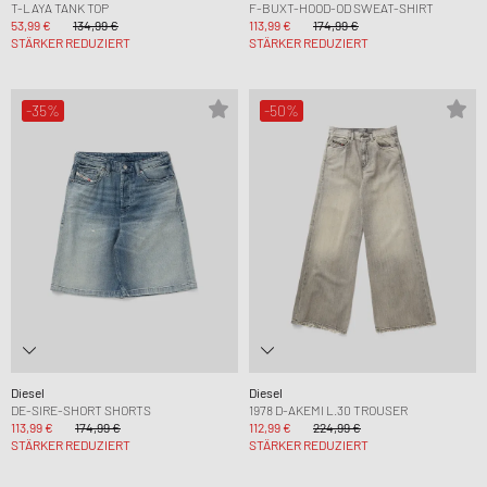
T-LAYA TANK TOP
F-BUXT-HOOD-OD SWEAT-SHIRT
53,99 €
134,99 €
113,99 €
174,99 €
STÄRKER REDUZIERT
STÄRKER REDUZIERT
-35%
-50%
Diesel
Diesel
DE-SIRE-SHORT SHORTS
1978 D-AKEMI L.30 TROUSER
113,99 €
174,99 €
112,99 €
224,99 €
STÄRKER REDUZIERT
STÄRKER REDUZIERT