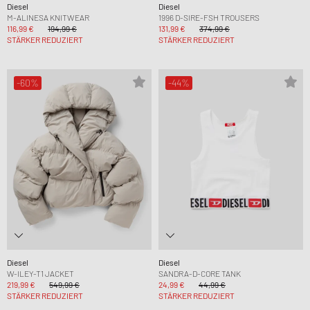
Diesel
Diesel
M-ALINESA KNITWEAR
1996 D-SIRE-FSH TROUSERS
116,99 €
194,99 €
131,99 €
374,99 €
STÄRKER REDUZIERT
STÄRKER REDUZIERT
-60%
-44%
Diesel
Diesel
W-ILEY-T1 JACKET
SANDRA-D-CORE TANK
219,99 €
549,99 €
24,99 €
44,99 €
STÄRKER REDUZIERT
STÄRKER REDUZIERT