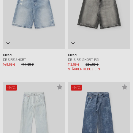
Diesel
Diesel
DE SIRE SHORT
DE-SIRE-SHORT-FSI
148,99 €
174,99 €
112,99 €
224,99 €
STÄRKER REDUZIERT
-14%
-14%