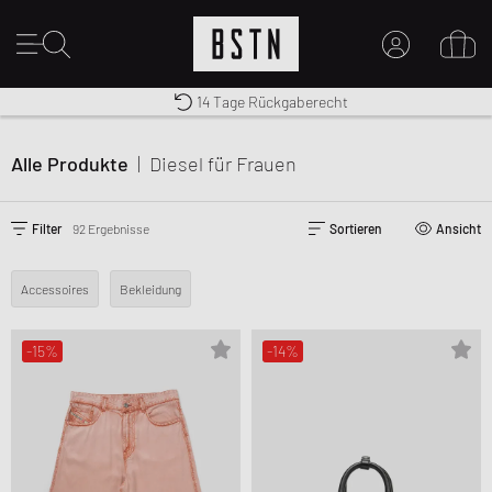
Kostenloser Versand nach DE ab € 70
Premium Sportswear
14 Tage Rückgaberecht
MEIN KONTO
HIER ANMELDEN
Alle Produkte
|
Diesel
für Frauen
Neu bei BSTN?
EINEN ACCOUNT ERSTELLEN
Filter
92 Ergebnisse
Sortieren
Ansicht
Accessoires
Bekleidung
-15%
-14%