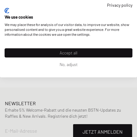
Privacy policy
Horizn Studios
SOFO VERTICAL TOTE
We use cookies
94,99 €
We may place these for analysis of our visitor data, to improve our website, show
personalised content and to give you a great website experience. For more
information about the cookies we use open the settings.
Accept all
Seite
1
von
1
No, adjust
NEWSLETTER
Erhalte 5% Welcome-Rabatt und die neusten BSTN-Updates zu
Raffles & New Arrivals. Registriere dich jetzt!
E-Mail-Adresse
JETZT ANMELDEN