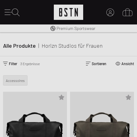
Kostenloser Versand nach DE ab € 70
Premium Sportswear
MEIN KONTO
HIER ANMELDEN
Alle Produkte
|
Horizn Studios
für Frauen
Neu bei BSTN?
EINEN ACCOUNT ERSTELLEN
Filter
3 Ergebnisse
Sortieren
Ansicht
Accessoires