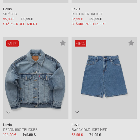
Levis
Levis
501® 90S
RUE LINER JACKET
95,99 €
119,99 €
83,99 €
139,99 €
STÄRKER REDUZIERT
STÄRKER REDUZIERT
-30%
-15%
Levis
Levis
DECON 90S TRUCKER
BAGGY DAD JORT MED
104,99 €
149,99 €
63,99 €
74,99 €