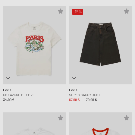
-15%
Levis
Levis
GR FAVORITE TEE 2.0
SUPER BAGGY JORT
34,99 €
67,99 €
79,99 €