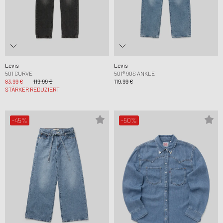
Levis
Levis
501 CURVE
501® 90S ANKLE
83,99 €
119,99 €
119,99 €
STÄRKER REDUZIERT
-45%
-50%