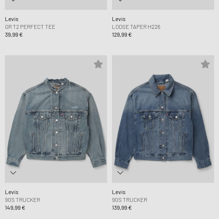
Levis
Levis
GR T2 PERFECT TEE
LOOSE TAPER H226
39,99 €
129,99 €
Levis
Levis
90S TRUCKER
90S TRUCKER
149,99 €
139,99 €