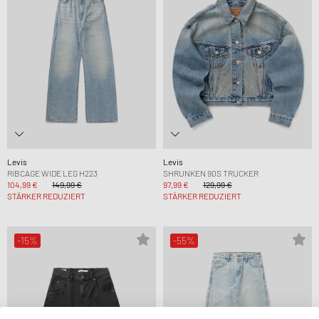
Levis
Levis
RIBCAGE WIDE LEG H223
SHRUNKEN 90S TRUCKER
104,99 €
149,99 €
97,99 €
129,99 €
STÄRKER REDUZIERT
STÄRKER REDUZIERT
-15%
-55%