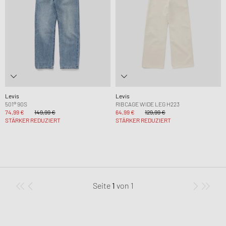
Levis
Levis
501® 90S
RIBCAGE WIDE LEG H223
74,99 €
149,99 €
64,99 €
129,99 €
STÄRKER REDUZIERT
STÄRKER REDUZIERT
Seite
1
von
1