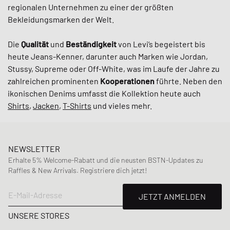
regionalen Unternehmen zu einer der größten
Bekleidungsmarken der Welt.
Die
Qualität
und
Beständigkeit
von Levi‘s begeistert bis
heute Jeans-Kenner, darunter auch Marken wie Jordan,
Stussy, Supreme oder Off-White, was im Laufe der Jahre zu
zahlreichen prominenten
Kooperationen
führte. Neben den
ikonischen Denims umfasst die Kollektion heute auch
Shirts
,
Jacken
,
T-Shirts
und vieles mehr.
NEWSLETTER
Erhalte 5% Welcome-Rabatt und die neusten BSTN-Updates zu
Raffles & New Arrivals. Registriere dich jetzt!
E-Mail-Adresse
JETZT ANMELDEN
UNSERE STORES