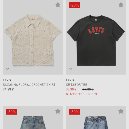
-20%
Levis
Levis
SUSANNA FLORAL CROCHET SHIRT
GR TABOR TEE
74,99 €
35,99 €
44,99 €
STÄRKER REDUZIERT
-30%
-30%