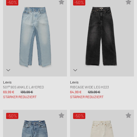
-50%
-50%
Levis
Levis
501® 90S ANKLE LAYERED
RIBCAGE WIDE LEG H223
69,99 €
139,99 €
64,99 €
129,99 €
STÄRKER REDUZIERT
STÄRKER REDUZIERT
-50%
-50%