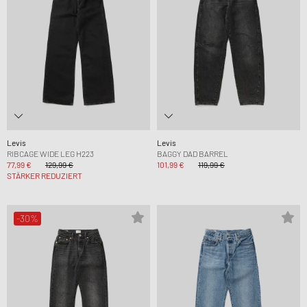
Levis
Levis
RIBCAGE WIDE LEG H223
BAGGY DAD BARREL
77,99 €
129,99 €
101,99 €
119,99 €
STÄRKER REDUZIERT
-30%