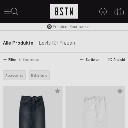
Kostenloser Versand nach DE ab € 70
Premium Sportswear
14 Tage Rückgaberecht
MEIN KONTO
HIER ANMELDEN
Alle Produkte
|
Levis
für Frauen
Neu bei BSTN?
EINEN ACCOUNT ERSTELLEN
Filter
54 Ergebnisse
Sortieren
Ansicht
Accessoires
Bekleidung