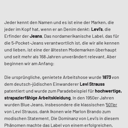
Jeder kennt den Namen und es ist eine der Marken, die
jeder im Kopf hat, wenn er an Denim denkt:
Levi's
, die
Erfinder der
Jeans
. Das nordamerikanische Label, das für
die 5-Pocket-Jeans verantwortlich ist, die wir alle kennen
und lieben, ist eine der ältesten Modemarken überhaupt
und seit mehr als 168 Jahren unverändert relevant. Aber
beginnen wir am Anfang:
Die ursprüngliche, genietete Arbeitshose wurde
1873
von
dem deutsch-jüdischen Einwanderer
Levi Strauss
patentiert und wurde zum Paradebeispiel für
hochwertige,
strapazierfähige Arbeitskleidung
. In den 1950er Jahren
wurden Blue Jeans, insbesondere die klassischen ‘
501‘er
von Levi Strauss, dank Ikonen wie Marlon Brando zum
modischen Statement. Die Dominanz von Levi's in diesem
Phänomen machte das Label von einem erfolgreichen,