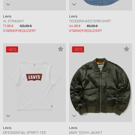
Levis
Levis
XL STRAIGHT
TEODORA WESTERN SHIRT
71,99 €
129,99 €
44,99 €
89,99 €
STÄRKER REDUZIERT
STÄRKER REDUZIERT
-40%
-30%
Levis
Levis
GR ESSENTIAL SPORTY TEE
ANDY TECHY JACKET