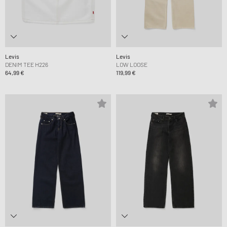
Levis
Levis
DENIM TEE H226
LOW LOOSE
64,99 €
119,99 €