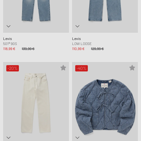
Levis
Levis
501® 90S
LOW LOOSE
118,99 €
139,99 €
110,99 €
129,99 €
-20%
-40%