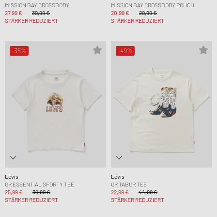
MISSION BAY CROSSBODY
MISSION BAY CROSSBODY POUCH
27,99 €
39,99 €
20,99 €
29,99 €
STÄRKER REDUZIERT
STÄRKER REDUZIERT
-35%
-49%
Levis
Levis
GR ESSENTIAL SPORTY TEE
GR TABOR TEE
25,99 €
39,99 €
22,99 €
44,99 €
STÄRKER REDUZIERT
STÄRKER REDUZIERT