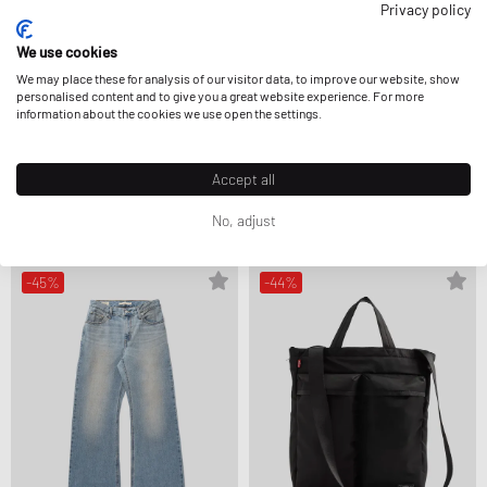
Privacy policy
We use cookies
We may place these for analysis of our visitor data, to improve our website, show
personalised content and to give you a great website experience. For more
information about the cookies we use open the settings.
Levis
Levis
Accept all
SUPER BAGGY JORT
BAGGY DAD BARREL
67,99 €
79,99 €
58,99 €
129,99 €
STÄRKER REDUZIERT
No, adjust
-45%
-44%