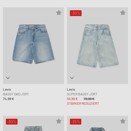
-30%
Levis
Levis
BAGGY DAD JORT
SUPER BAGGY JORT
74,99 €
55,99 €
79,99 €
STÄRKER REDUZIERT
-30%
-25%