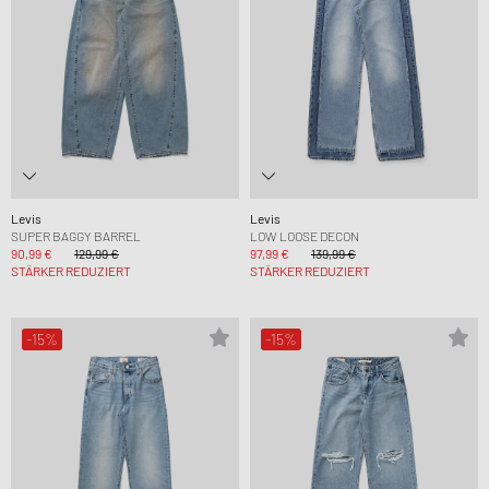
Levis
Levis
SUPER BAGGY BARREL
LOW LOOSE DECON
90,99 €
129,99 €
97,99 €
139,99 €
STÄRKER REDUZIERT
STÄRKER REDUZIERT
-15%
-15%