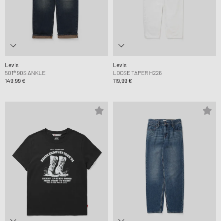
Levis
Levis
501® 90S ANKLE
LOOSE TAPER H226
149,99 €
119,99 €