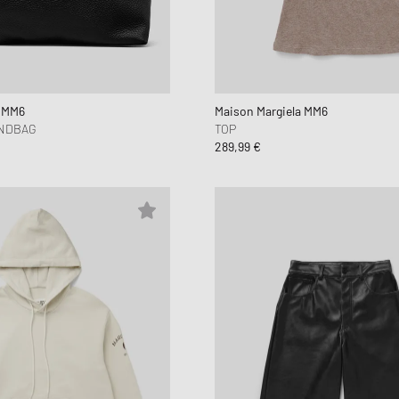
nger
Louis Poulsen
Jordan
y & Rich
Balance
Samsøe & Samsøe
New Balance
Naked Wolfe
Nike Du
Workwea
STYLE GUIDE
en
Malin + Goetz
Nike
Hundred
ON
Stanley
New Bal
Stanley
Samsøe & Samsøe
UGG
WRSTBHVR
On Runn
a MM6
Maison Margiela MM6
NDBAG
TOP
289,99 €