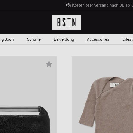
Kostenloser Versand nach DE ab €
ng Soon
Schuhe
Bekleidung
Accessoires
Lifest
N
EN
N
BRANDS ON SALE
UHMARKEN
ALLES ENTDECKEN
TOP KLEIDUNGSMARKEN
TOP LIFESTYLE-MARKEN
TOP ACCESSOIRE-MARKEN
TOP SCHUHMARKEN
NEU BEI BSTN
RAFFLES
NEU BEI BSTN
MARKDOWN
TOP S
EINKA
Editorials
Schuhe
Assouline
American Vintage
DE
as
adidas
Puma
Arc'teryx
Offene Raffles
Arc'teryx
Bis 30%
Adidas H
Hot Dea
Heat Check
Bekleidung
Alessi
A.P.C.
und Pferdgarten
American Vintage
Axel Arigato
FLOYD
Beendete Raffles
Alessi
30% - 50%
Adidas
Last Pai
Activations
Accessoires
Byredo
Carhartt WIP
ED
 Action Shoes
Arc´teryx
Copenhagen Studios
G H Bass
Baobab
50% - 70%
Air Jord
Animal 
BSTN Brand
Lifestyle
FLOYD
Chimi Eyewear
 Paper
nstock
Carhartt WIP
Dr. Martens
Naked Wolfe
Flatlist Eyewear
+70%
Asics G
BSTN Ex
Culture
eug
Haeckels
Diesel
i
erse
WRSTBHVR
G H Bass
WRSTBHVR
G H Bass
Autry Me
Denim A
Sportarten
HAY
Ganni
 Couture
an
Gestuz
INUIKII
Love Stories
Birkens
Mesh R
B-Hive
LEGO
Gaston Luga
øe & Samsøe
Nike
Nike
MessyWeekend
Nike Air
Outdoor
Feed Fam
WMNS SUMMER HOLIDAYS
CARHAR
COLLE
AME