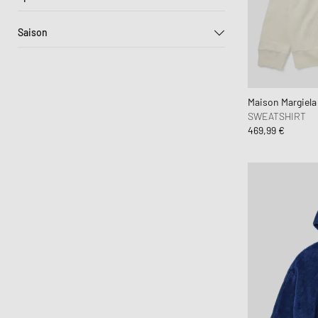
30% - 50%
Outdoor
50% - 70%
Saison
+70%
Frühling-Sommer
Herbst-Winter
Maison Margiel
SWEATSHIRT
469,99 €