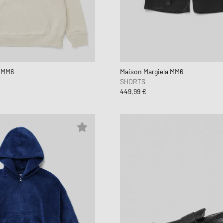
a MM6
Maison Margiela MM6
SHORTS
449,99 €