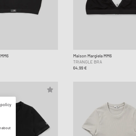
a MM6
Maison Margiela MM6
TRIANGLE BRA
64,99 €
 policy
n about