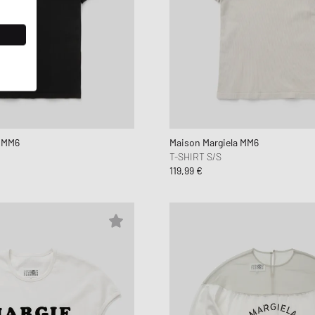
a MM6
Maison Margiela MM6
T-SHIRT S/S
119,99 €