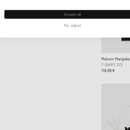
Accept all
No, adjust
Maison Margiel
T-SHIRT S/S
119,99 €