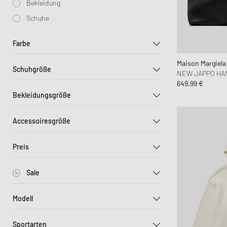
Bekleidung
Lifestyle Sale
Samsøe & Samsøe
Geldbeutel & Schlüsselanhä
Tierbedarf
Trainingsanzüge
ON
Sport
New 
Schuhe
Sporty & Rich
Schals & Handschuhe
Sneakerpflege
Jacken, Mäntel & West
Salomon
Won 
UGG
Stine Goya
Sportausrüstung
Westen
Veja
Farbe
Strickware
Maison Margiel
Schuhgröße
Jogginghosen
NEW JAPPO HA
Beige
Blau
Braun
649,99 €
Größen anzeigen als:
Nacht- & Unterwäsche
Bekleidungsgröße
Gelb
Gold
Grau
XS
S
S/M
EU 36
EU 37
EU 38
Accessoiresgröße
M
L
L/XL
EU 39
EU 40
EU 41
Multi
Orange
Rosa
ONE SIZE
M
L
Preis
EU 44
EU 46
64 MM
66 MM
68 MM
Schwarz
Silber
Weiß
44
€
1190
€
Sale
Neu im sale
Modell
Stärker reduziert
Salomon XT-6
Bis 30%
Sportarten