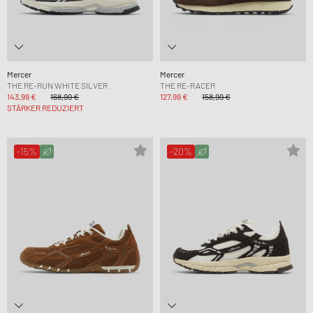
Mercer
Mercer
THE RE-RUN WHITE SILVER
THE RE-RACER
143,99 €
168,99 €
127,99 €
158,99 €
STÄRKER REDUZIERT
-15%
-20%