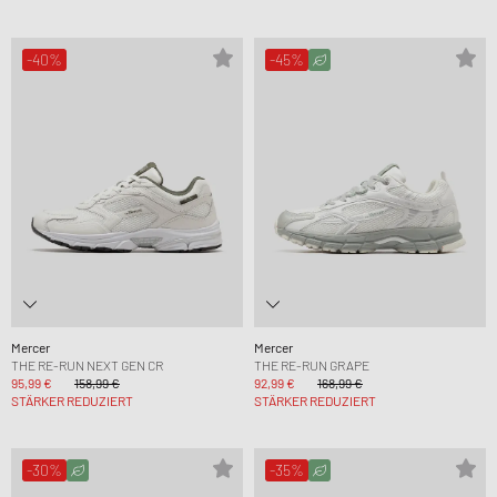
-40%
-45%
Mercer
Mercer
THE RE-RUN NEXT GEN CR
THE RE-RUN GRAPE
95,99 €
158,99 €
92,99 €
168,99 €
STÄRKER REDUZIERT
STÄRKER REDUZIERT
-30%
-35%