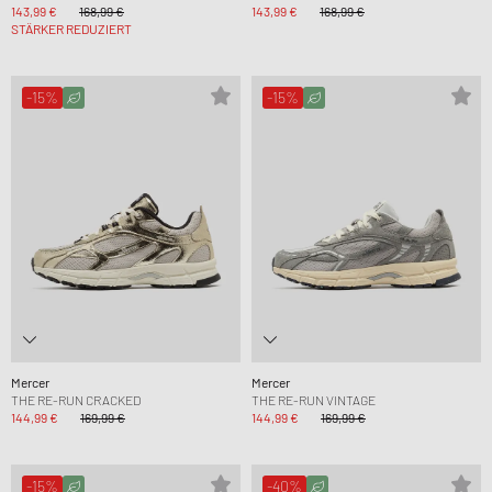
143,99 €
168,99 €
143,99 €
168,99 €
STÄRKER REDUZIERT
-15%
-15%
Mercer
Mercer
THE RE-RUN CRACKED
THE RE-RUN VINTAGE
144,99 €
169,99 €
144,99 €
169,99 €
-15%
-40%