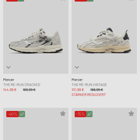
Mercer
Mercer
THE RE-RUN CRACKED
THE RE-RUN VINTAGE
144,99 €
169,99 €
101,99 €
168,99 €
STÄRKER REDUZIERT
-40%
-15%