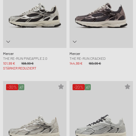
Mercer
Mercer
THE RE-RUN PINEAPPLE 2.0
THE RE-RUN CRACKED
101,99 €
168,99 €
144,99 €
169,99 €
STÄRKER REDUZIERT
-30%
-20%