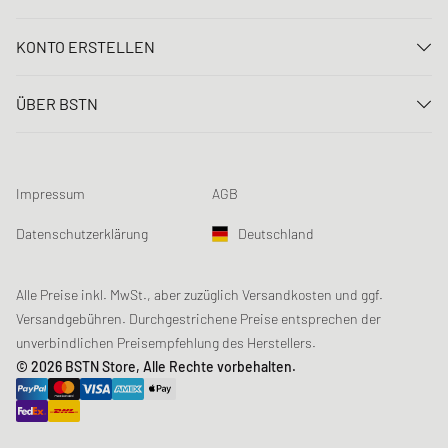
Kontaktiere uns
KONTO ERSTELLEN
FAQ
Anmelden
Lieferung
ÜBER BSTN
Registrieren
Zahlung
Karriere
Meine Bestellungen
Rücksendungen
Unsere Stores
Meine Wunschliste
Raffle Bedingungen
Impressum
AGB
Chronicles
Newsletter-Registrierung
Loyalty Program
Sustainability
Datenschutzerklärung
Deutschland
Datenerfassung
Produktsicherheit
Affiliates
Studentenrabatt: Unidays
Alle Preise inkl. MwSt., aber zuzüglich Versandkosten und ggf.
Versandgebühren. Durchgestrichene Preise entsprechen der
Studentenrabatt: Studentbeans
unverbindlichen Preisempfehlung des Herstellers.
Studentenrabatt: EDiU
© 2026 BSTN Store, Alle Rechte vorbehalten.
Gutscheine & Aktionen