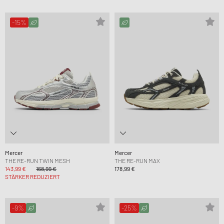
-15%
Mercer
Mercer
THE RE-RUN TWIN MESH
THE RE-RUN MAX
143,99 €
168,99 €
178,99 €
STÄRKER REDUZIERT
-9%
-25%