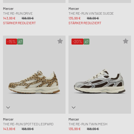
Mercer
Mercer
THE RE-RUN DRIVE
THE RE-RUN VINTAGE SUEDE
143,99 €
168,99 €
135,99 €
168,99 €
STÄRKER REDUZIERT
STÄRKER REDUZIERT
-15%
-20%
Mercer
Mercer
THE RE-RUN SPOTTED LEOPARD
THE RE-RUN TWIN MESH
143,99 €
168,99 €
135,99 €
168,99 €