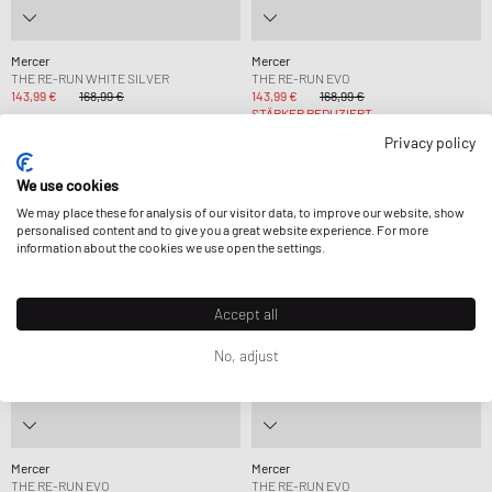
Mercer
Mercer
THE RE-RUN WHITE SILVER
THE RE-RUN EVO
143,99 €
168,99 €
143,99 €
168,99 €
STÄRKER REDUZIERT
Privacy policy
-15%
-15%
We use cookies
We may place these for analysis of our visitor data, to improve our website, show
personalised content and to give you a great website experience. For more
information about the cookies we use open the settings.
Accept all
No, adjust
Mercer
Mercer
THE RE-RUN EVO
THE RE-RUN EVO