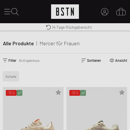
Kostenloser Versand nach DE ab € 70
Premium Sportswear
14 Tage Rückgaberecht
MEIN KONTO
HIER ANMELDEN
Alle Produkte
|
Mercer
für Frauen
Neu bei BSTN?
EINEN ACCOUNT ERSTELLEN
Filter
64 Ergebnisse
Sortieren
Ansicht
Schuhe
-15%
-15%