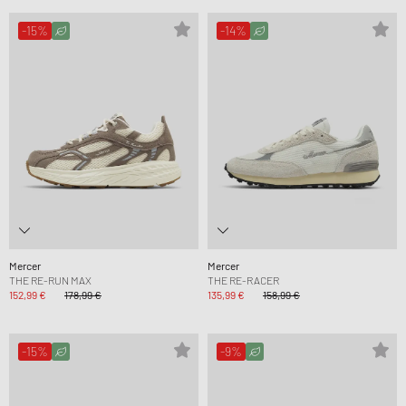
-15%
-14%
Mercer
Mercer
THE RE-RUN MAX
THE RE-RACER
152,99 €
178,99 €
135,99 €
158,99 €
-15%
-9%