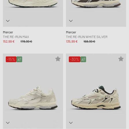
Mercer
Mercer
THE RE-RUN MAX
THE RE-RUN WHITE SILVER
152,99 €
178,99 €
135,99 €
168,99 €
-15%
-30%