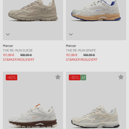
Mercer
Mercer
THE RE-RUN SUEDE
THE RE-RUN GRAPE
101,99 €
168,99 €
101,99 €
168,99 €
STÄRKER REDUZIERT
STÄRKER REDUZIERT
-40%
-30%