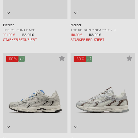
Mercer
Mercer
THE RE-RUN GRAPE
THE RE-RUN PINEAPPLE 2.0
101,99 €
168,99 €
118,99 €
168,99 €
STÄRKER REDUZIERT
STÄRKER REDUZIERT
-60%
-50%