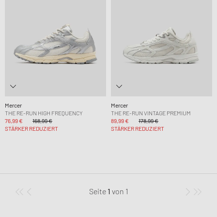
Mercer
Mercer
THE RE-RUN HIGH FREQUENCY
THE RE-RUN VINTAGE PREMIUM
76,99 €
168,99 €
89,99 €
178,99 €
STÄRKER REDUZIERT
STÄRKER REDUZIERT
Seite
1
von
1