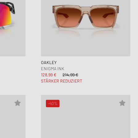
OAKLEY
ENIGMA INK
128,99 €
214,99 €
STÄRKER REDUZIERT
-40%