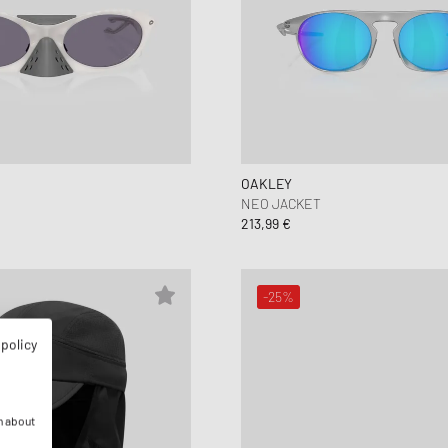
OAKLEY
NEO JACKET
213,99 €
-25%
 policy
n about