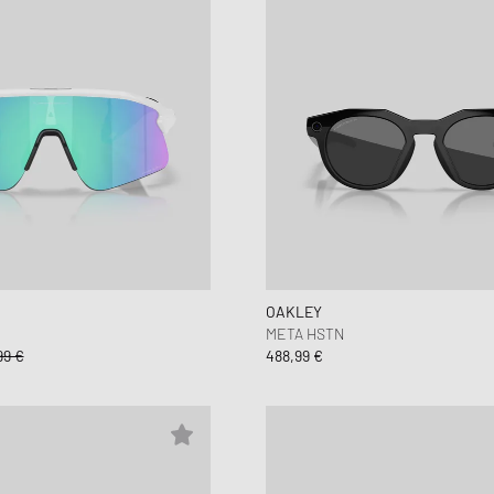
OAKLEY
META HSTN
99 €
488,99 €