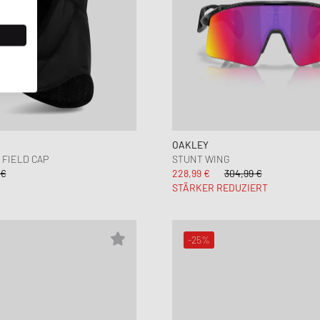
OAKLEY
 FIELD CAP
STUNT WING
 €
228,99 €
304,99 €
STÄRKER REDUZIERT
-25%