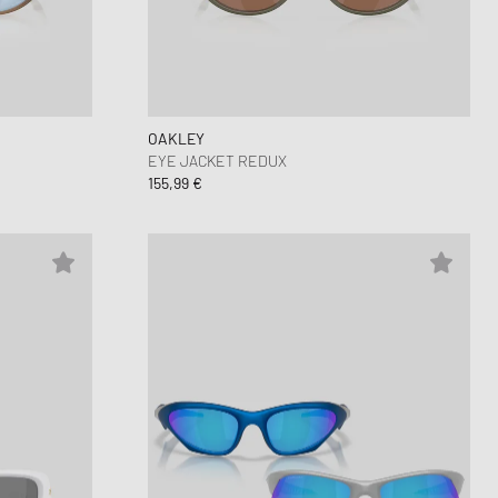
nk
r Styles
PARFUM
ance 530
ing Cloud Series
OAKLEY
EYE JACKET REDUX
155,99 €