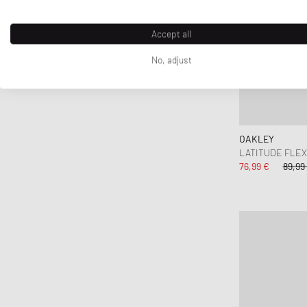
Accept all
No, adjust
OAKLEY
LATITUDE FLEX
76,99 €
89,99