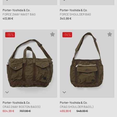
Porter-Yoshida & Co.
Porter-Yoshida & Co.
FORCE 2WAY WAIST BAG
FORCE SHOULDER BAG
413,99 €
340,99 €
-15%
-14%
Porter-Yoshida & Co.
Porter-Yoshida & Co.
CRAG 2WAY BOSTON BAG (S)
CRAG SHOULDER BAG (L)
604,99 €
707,99 €
469,99 €
548,99 €