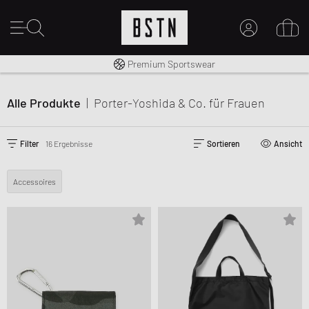
Kostenloser Versand nach DE ab € 70
Premium Sportswear
MEIN KONTO
HIER ANMELDEN
Alle Produkte
|
Porter-Yoshida & Co.
für Frauen
Neu bei BSTN?
EINEN ACCOUNT ERSTELLEN
Filter
16 Ergebnisse
Sortieren
Ansicht
Accessoires