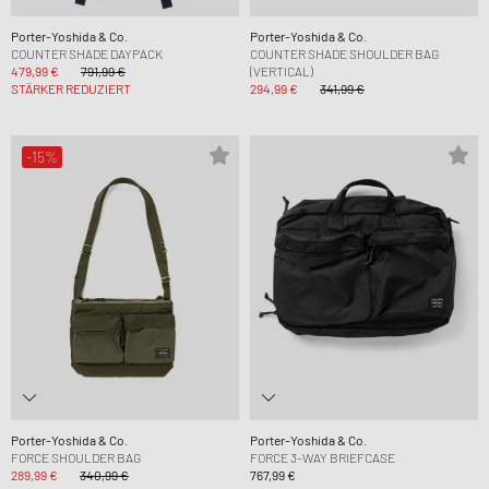
Porter-Yoshida & Co.
Porter-Yoshida & Co.
COUNTER SHADE DAYPACK
COUNTER SHADE SHOULDER BAG
479,99 €
791,99 €
(VERTICAL)
STÄRKER REDUZIERT
294,99 €
341,99 €
-15%
Porter-Yoshida & Co.
Porter-Yoshida & Co.
FORCE SHOULDER BAG
FORCE 3-WAY BRIEFCASE
289,99 €
340,99 €
767,99 €