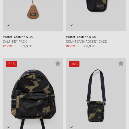
Porter-Yoshida & Co.
Porter-Yoshida & Co.
CALM KEY PACK
COUNTER SHADE KEY CASE
128,99 €
182,99 €
186,99 €
218,99 €
-39%
-14%