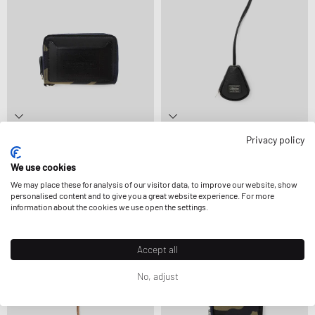
Privacy policy
Porter-Yoshida & Co.
Porter-Yoshida & Co.
CAMOUFLAGE WALLET KEY CASE
CALM KEY PACK
We use cookies
145,99 €
242,99 €
182,99 €
STÄRKER REDUZIERT
We may place these for analysis of our visitor data, to improve our website, show
personalised content and to give you a great website experience. For more
information about the cookies we use open the settings.
-30%
-15%
Accept all
No, adjust