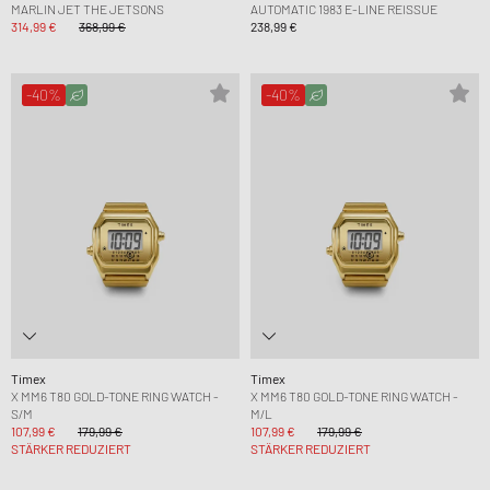
MARLIN JET THE JETSONS
AUTOMATIC 1983 E-LINE REISSUE
314,99 €
368,99 €
238,99 €
-40%
-40%
Timex
Timex
X MM6 T80 GOLD-TONE RING WATCH -
X MM6 T80 GOLD-TONE RING WATCH -
S/M
M/L
107,99 €
179,99 €
107,99 €
179,99 €
STÄRKER REDUZIERT
STÄRKER REDUZIERT