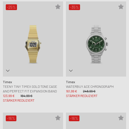
-25%
-35%
Timex
Timex
TEENY TINY TIMEX GOLD TONE CASE
WATERBUY ACE CHRONOGRAPH
AND PERFECT FIT EXPANSION BAND
161,99 €
248,99 €
123,99 €
164,99 €
STÄRKER REDUZIERT
STÄRKER REDUZIERT
-16%
-16%