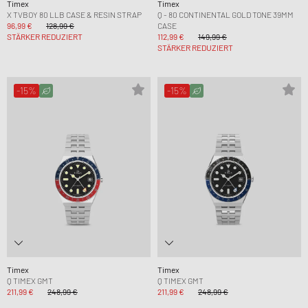
Timex
Timex
X TVBOY 80 LLB CASE & RESIN STRAP
Q - 80 CONTINENTAL GOLD TONE 39MM
96,99 €
128,99 €
CASE
STÄRKER REDUZIERT
112,99 €
149,99 €
STÄRKER REDUZIERT
-15%
-15%
Timex
Timex
Q TIMEX GMT
Q TIMEX GMT
211,99 €
248,99 €
211,99 €
248,99 €