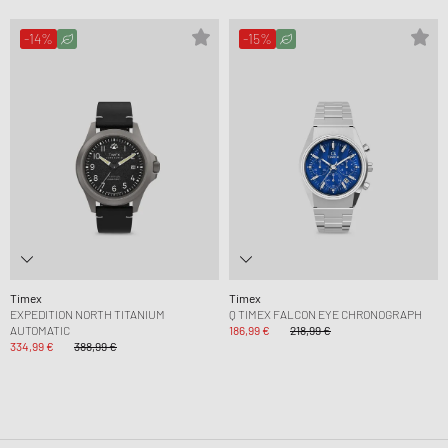
-14%
-15%
Timex
Timex
EXPEDITION NORTH TITANIUM
Q TIMEX FALCON EYE CHRONOGRAPH
AUTOMATIC
186,99 €
218,99 €
334,99 €
388,99 €