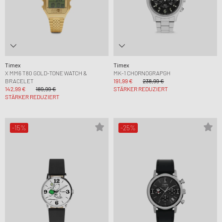
Timex
Timex
X MM6 T80 GOLD-TONE WATCH &
MK-1 CHORNOGRAPGH
BRACELET
191,99 €
238,99 €
142,99 €
189,99 €
STÄRKER REDUZIERT
STÄRKER REDUZIERT
-15%
-25%