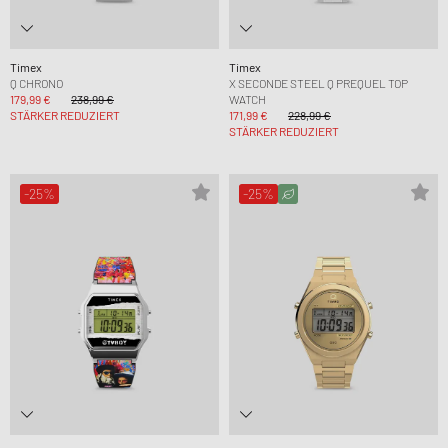
Timex
Timex
Q CHRONO
X SECONDE STEEL Q PREQUEL TOP
179,99 €
238,99 €
WATCH
STÄRKER REDUZIERT
171,99 €
228,99 €
STÄRKER REDUZIERT
-25%
-25%