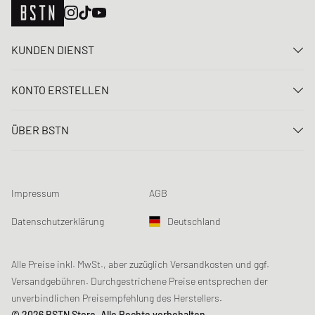
KUNDEN DIENST
Kontaktiere uns
KONTO ERSTELLEN
FAQ
Anmelden
Lieferung
ÜBER BSTN
Registrieren
Zahlung
Karriere
Meine Bestellungen
Rücksendungen
Unsere Stores
Meine Wunschliste
Raffle Bedingungen
Impressum
AGB
Chronicles
Newsletter-Registrierung
Loyalty Program
Sustainability
Datenschutzerklärung
Deutschland
Datenerfassung
Produktsicherheit
Affiliates
Studentenrabatt: Unidays
Alle Preise inkl. MwSt., aber zuzüglich Versandkosten und ggf.
Versandgebühren. Durchgestrichene Preise entsprechen der
Studentenrabatt: Studentbeans
unverbindlichen Preisempfehlung des Herstellers.
Studentenrabatt: EDiU
© 2026 BSTN Store, Alle Rechte vorbehalten.