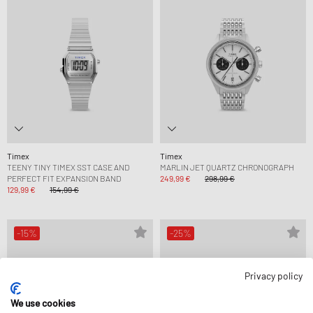
Timex
Timex
TEENY TINY TIMEX SST CASE AND
MARLIN JET QUARTZ CHRONOGRAPH
PERFECT FIT EXPANSION BAND
249,99 €
298,99 €
129,99 €
154,99 €
-15%
-25%
Privacy policy
We use cookies