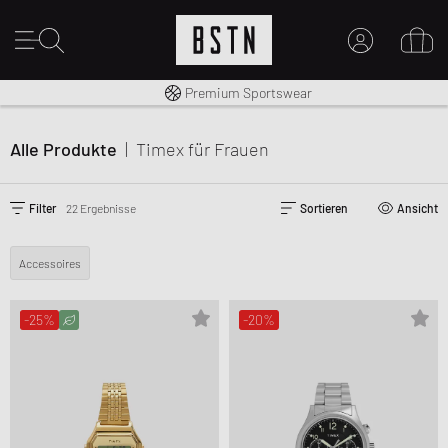
Kostenloser Versand nach DE ab € 70
Premium Sportswear
MEIN KONTO
HIER ANMELDEN
Alle Produkte
|
Timex
für Frauen
Neu bei BSTN?
EINEN ACCOUNT ERSTELLEN
Filter
22 Ergebnisse
Sortieren
Ansicht
Accessoires
-25%
-20%