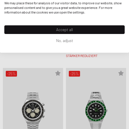
We may place these for analysis of our visitor data, to improve our website, show
personalised content and to give you a great website experience. For more
information about the cookies we use open the settings.
Accept all
No, adjust
Timex
Timex
WATERBURY HERITAGE CHRONOGRAPH
WATERBURY HERITAGE CHRONOGRAPH
279,99 €
328,99 €
216,99 €
288,99 €
STÄRKER REDUZIERT
-25%
-25%