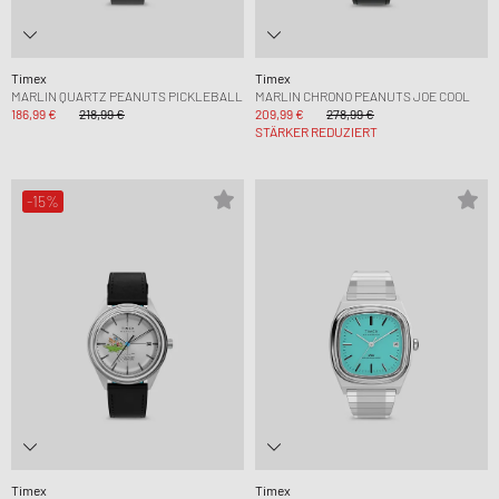
Timex
Timex
MARLIN QUARTZ PEANUTS PICKLEBALL
MARLIN CHRONO PEANUTS JOE COOL
186,99 €
218,99 €
209,99 €
278,99 €
STÄRKER REDUZIERT
-15%
Timex
Timex