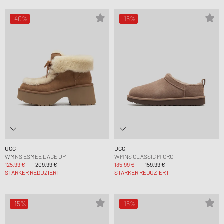
-40%
-15%
UGG
UGG
WMNS ESMEE LACE UP
WMNS CLASSIC MICRO
125,99 €
209,99 €
135,99 €
159,99 €
STÄRKER REDUZIERT
STÄRKER REDUZIERT
-15%
-15%