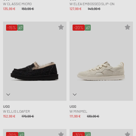
W CLASSIC MICRO
W ELEA EMBOSSED SLIP-ON
135,99 €
159,99 €
127,99 €
149,99 €
-15%
-20%
UGG
UGG
W ELLIS LOAFER
W MINIMEL
152,99 €
179,99 €
111,99 €
139,99 €
-20%
-30%