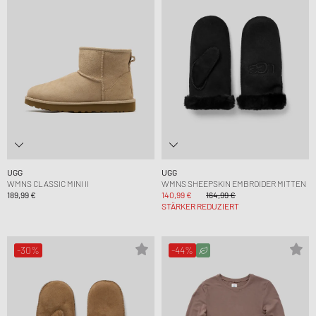
UGG
UGG
WMNS CLASSIC MINI II
WMNS SHEEPSKIN EMBROIDER MITTEN
189,99 €
140,99 €
164,99 €
STÄRKER REDUZIERT
-30%
-44%