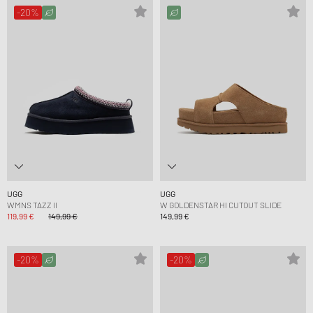
-20%
UGG
UGG
WMNS TAZZ II
W GOLDENSTAR HI CUTOUT SLIDE
119,99 €
149,99 €
149,99 €
-20%
-20%