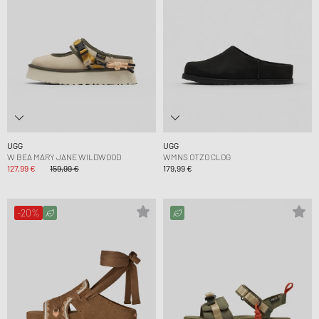
UGG
UGG
W BEA MARY JANE WILDWOOD
WMNS OTZO CLOG
127,99 €
159,99 €
179,99 €
-20%