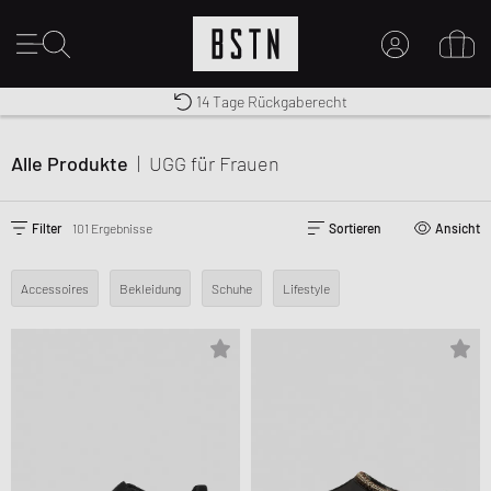
Kostenloser Versand nach DE ab € 70
Premium Sportswear
14 Tage Rückgaberecht
MEIN KONTO
HIER ANMELDEN
Alle Produkte
|
UGG
für Frauen
Neu bei BSTN?
EINEN ACCOUNT ERSTELLEN
Filter
101 Ergebnisse
Sortieren
Ansicht
Accessoires
Bekleidung
Schuhe
Lifestyle