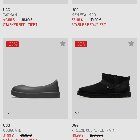
UGG
UGG
TASMAN II
MEN PEAKMOD
49,99 €
89,99 €
83,99 €
119,99 €
STÄRKER REDUZIERT
STÄRKER REDUZIERT
-20%
-50%
UGG
UGG
UGGGUARD
X REESE COOPER ULTRA MINI
31,99 €
39,99 €
119,99 €
239,99 €
STÄRKER REDUZIERT
STÄRKER REDUZIERT