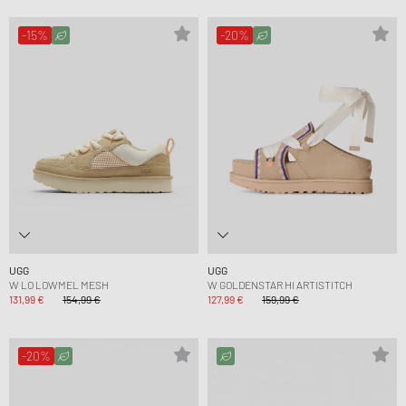
-15%
-20%
UGG
UGG
W LO LOWMEL MESH
W GOLDENSTAR HI ARTISTITCH
131,99 €
154,99 €
127,99 €
159,99 €
-20%