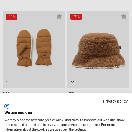
-44%
-25%
UGG
UGG
WMNS AW UGGFLUFF MITTEN
WMNS UGGFLUFF SCALLOPED HAT
Privacy policy
38,99 €
69,99 €
44,99 €
59,99 €
STÄRKER REDUZIERT
STÄRKER REDUZIERT
We use cookies
We may place these for analysis of our visitor data, to improve our website, show
personalised content and to give you a great website experience. For more
-45%
-15%
information about the cookies we use open the settings.