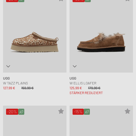
UGG
UGG
W TAZZ PLAINS
W ELLIS LOAFER
127,99 €
159,99 €
125,99 €
179,99 €
STÄRKER REDUZIERT
-20%
-15%