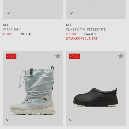
UGG
UGG
W TASMAN II
CLASSIC MINI REFLECTIVE
111,99 €
139,99 €
208,99 €
244,99 €
STÄRKER REDUZIERT
-14%
-40%