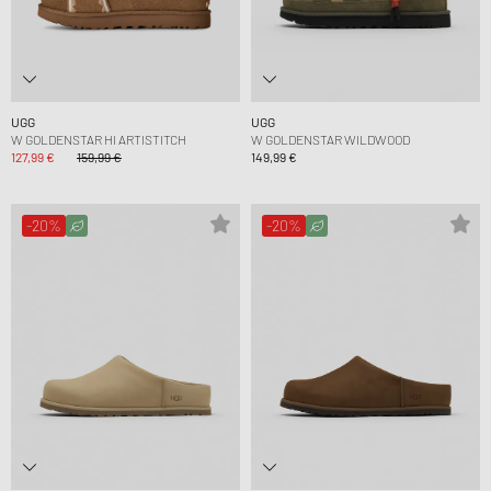
UGG
UGG
W GOLDENSTAR HI ARTISTITCH
W GOLDENSTAR WILDWOOD
127,99 €
159,99 €
149,99 €
-20%
-20%