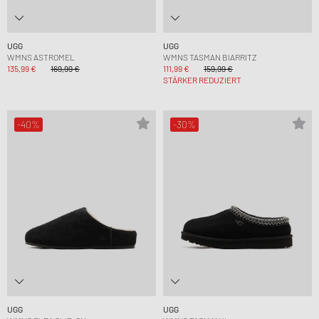
UGG
UGG
WMNS ASTROMEL
WMNS TASMAN BIARRITZ
135,99 €
169,99 €
111,99 €
159,99 €
STÄRKER REDUZIERT
-40%
-30%
UGG
UGG