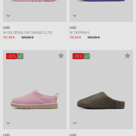
UGG
UGG
W GOLDENGLOW CANVAS CLOG
W TASMAN II
110,99 €
129,99 €
118,99 €
139,99 €
-15%
-15%
UGG
UGG