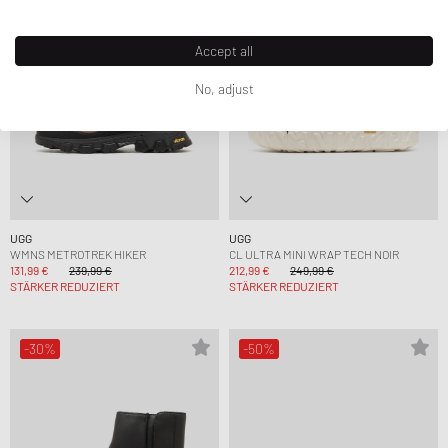
Accept all
No, adjust
UGG
UGG
WMNS METROTREK HIKER
CL ULTRA MINI WRAP TECH NOIR
131,99 €
239,99 €
212,99 €
249,99 €
STÄRKER REDUZIERT
STÄRKER REDUZIERT
-30%
-50%