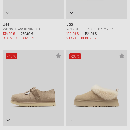
UGG
UGG
WMNS CLASSIC MINI GTX
WMNS GOLDENSTAR MARY JANE
134,99 €
269,99 €
100,99 €
154,99 €
STÄRKER REDUZIERT
STÄRKER REDUZIERT
-40%
-20%