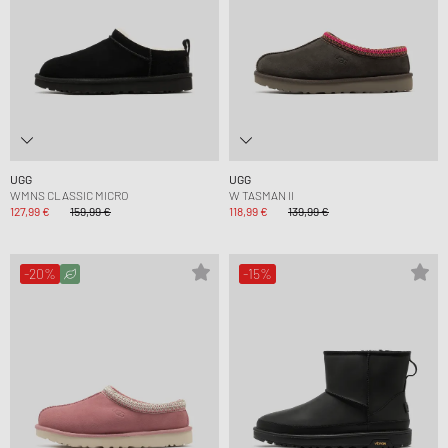
UGG
UGG
WMNS CLASSIC MICRO
W TASMAN II
127,99 €
159,99 €
118,99 €
139,99 €
-20%
-15%