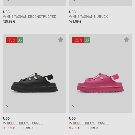
UGG
UGG
WMNS TASMAN DECONSTRUCTED
WMNS TASMAN NUBUCK
129,99 €
149,99 €
-15%
-20%
UGG
UGG
W GOLDENGLOW TOGGLE
W GOLDENGLOW TOGGLE
101,99 €
119,99 €
95,99 €
119,99 €