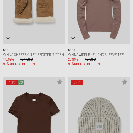
UGG
UGG
WMNS SHEEPSKIN EMBROIDER MITTEN
WMNS AIDELENE LONG SLEEVE TEE
115,99 €
164,99 €
27,99 €
49,99 €
STÄRKER REDUZIERT
STÄRKER REDUZIERT
-40%
-24%