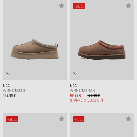
-50%
UGG
UGG
WMNS TAZZ II
WMNS TASMAN II
149,99 €
69,99 €
139,99 €
STÄRKER REDUZIERT
-30%
-15%