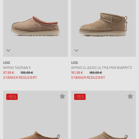
UGG
UGG
WMNS TASMAN II
WMNS CLASSIC ULTRA MINI BIARRITZ
97,99 €
139,99 €
161,99 €
189,99 €
STÄRKER REDUZIERT
STÄRKER REDUZIERT
-15%
-15%