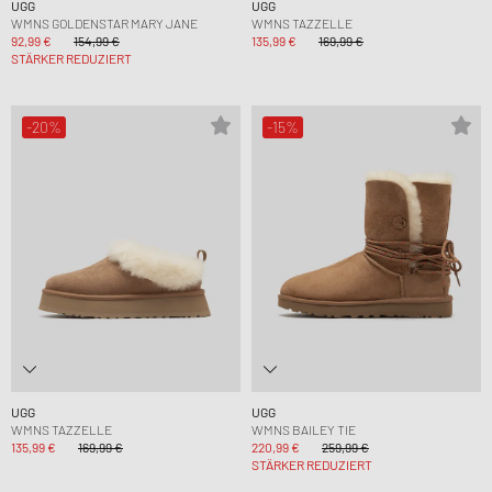
UGG
UGG
WMNS GOLDENSTAR MARY JANE
WMNS TAZZELLE
92,99 €
154,99 €
135,99 €
169,99 €
STÄRKER REDUZIERT
-20%
-15%
UGG
UGG
WMNS TAZZELLE
WMNS BAILEY TIE
135,99 €
169,99 €
220,99 €
259,99 €
STÄRKER REDUZIERT