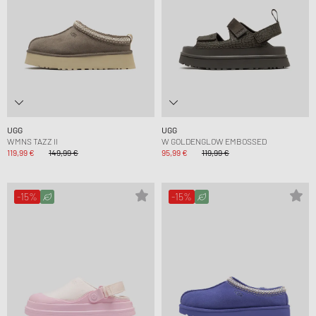
UGG
UGG
WMNS TAZZ II
W GOLDENGLOW EMBOSSED
119,99 €
149,99 €
95,99 €
119,99 €
-15%
-15%