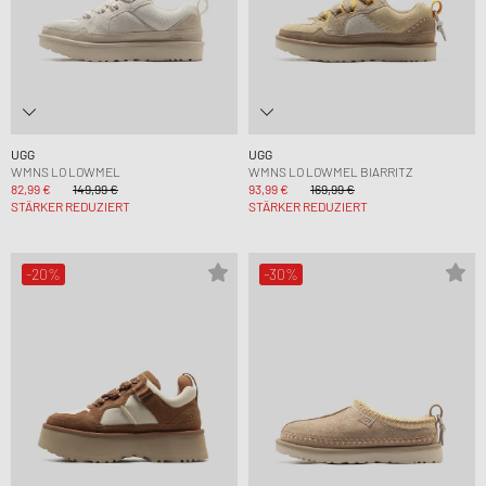
UGG
UGG
WMNS LO LOWMEL
WMNS LO LOWMEL BIARRITZ
82,99 €
149,99 €
93,99 €
169,99 €
STÄRKER REDUZIERT
STÄRKER REDUZIERT
-20%
-30%