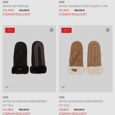
UGG
UGG
WMNS METROPEAK
WMNS TASMAN STREETSCAPE LTHR
274,99 €
319,99 €
101,99 €
169,99 €
STÄRKER REDUZIERT
STÄRKER REDUZIERT
-15%
-30%
UGG
UGG
WMNS ATHERSON EMBROIDERED
WMNS ATHERSON EMBROIDERED
MITTEN
MITTEN
144,99 €
169,99 €
118,99 €
169,99 €
STÄRKER REDUZIERT
STÄRKER REDUZIERT