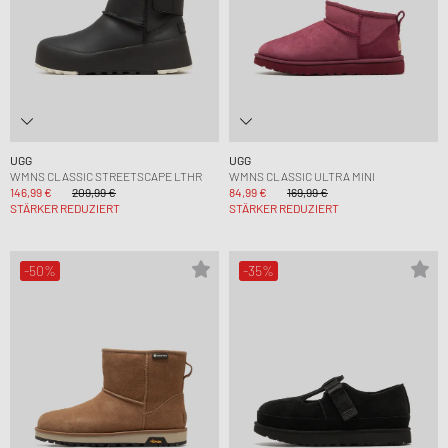
UGG
UGG
WMNS CLASSIC STREETSCAPE LTHR
WMNS CLASSIC ULTRA MINI
146,99 €
209,99 €
84,99 €
169,99 €
STÄRKER REDUZIERT
STÄRKER REDUZIERT
-50%
-35%