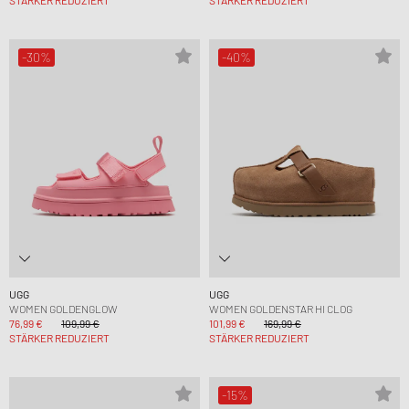
-30%
-40%
UGG
UGG
WOMEN GOLDENGLOW
WOMEN GOLDENSTAR HI CLOG
76,99 €
109,99 €
101,99 €
169,99 €
STÄRKER REDUZIERT
STÄRKER REDUZIERT
-15%