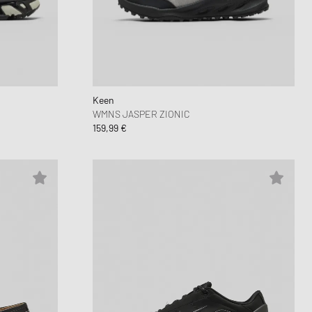
Keen
WMNS JASPER ZIONIC
159,99 €