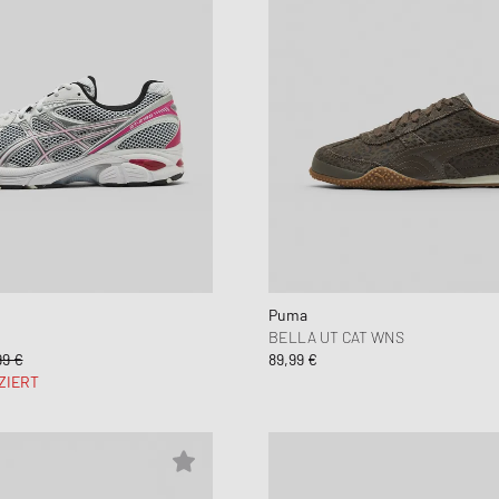
Puma
BELLA UT CAT WNS
99 €
89,99 €
ZIERT