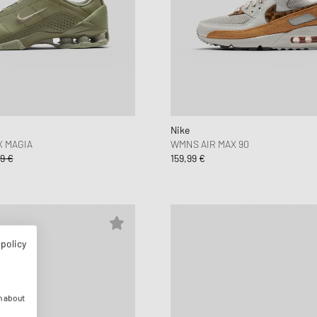
Nike
 MAGIA
WMNS AIR MAX 90
9 €
159,99 €
 policy
n about