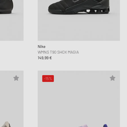
Nike
WMNS T90 SHOX MAGIA
149,99 €
-15%