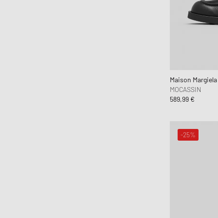
Lacoste
Maison Kitsune
Maison Margiela MM6
Mercer
Merrell 1-TRL
MIZUNO
Maison Margiel
Moon Boot
MOCASSIN
589,99 €
Naked Wolfe
New Balance
Nike
-25%
ON
Peak Performance
Puma
Reebok
Salomon
Saucony