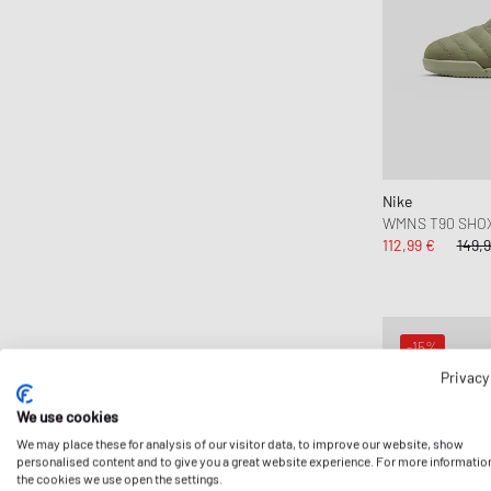
SOREL
SUBU
The North Face
Timberland
UGG
Vans
Nike
Veja
WMNS T90 SHOX
112,99 €
149,9
Y-3
-15%
Privacy
We use cookies
We may place these for analysis of our visitor data, to improve our website, show
personalised content and to give you a great website experience. For more informatio
the cookies we use open the settings.