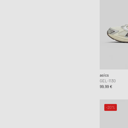
asics
GEL-1130
99,99 €
-20%