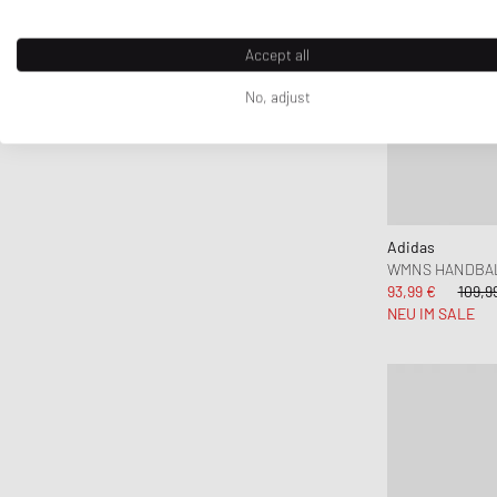
Accept all
No, adjust
Adidas
WMNS HANDBAL
93,99 €
109,9
NEU IM SALE