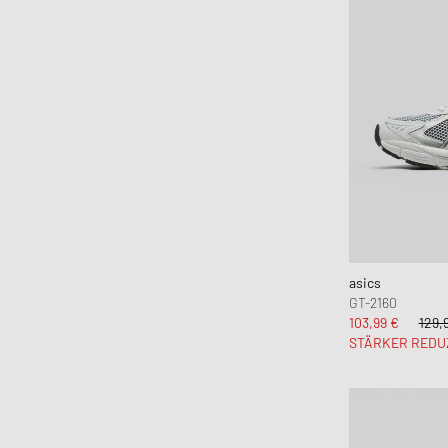
asics
GT-2160
103,99 €
129,
STÄRKER REDU