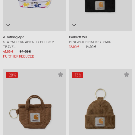
A Bathing Ape
Carhartt WIP
STA PATTERN AMENITY POUCH M
MINI WATCH HAT KEYCHAIN
TRAVEL
12,99 €
14,99 €
41,99 €
54,99 €
FURTHER REDUCED
-28%
-13%