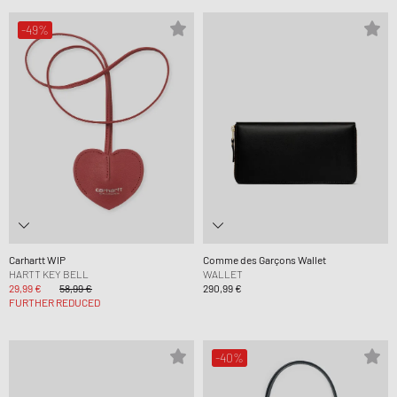
-49%
Carhartt WIP
Comme des Garçons Wallet
HARTT KEY BELL
WALLET
29,99 €
58,99 €
290,99 €
FURTHER REDUCED
-40%