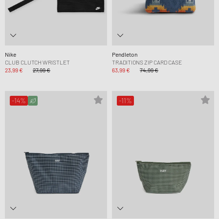
Nike
Pendleton
CLUB CLUTCH WRISTLET
TRADITIONS ZIP CARD CASE
23,99 €
27,99 €
63,99 €
74,99 €
-14%
-11%