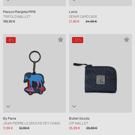
Maison Margiela MM6
Levis
TRIFOLD WALLET
DENIM CARD CASE
189,99 €
21,99 €
24,99 €
-8%
-13%
By Parra
Butter Goods
JEAN PIERRE LE DOUCHE KEY CHAIN
ZIP WALLET
11,99 €
12,99 €
25,99 €
29,99 €