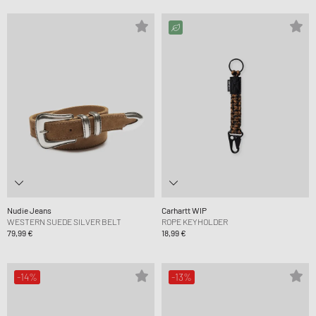
Nudie Jeans
Carhartt WIP
WESTERN SUEDE SILVER BELT
ROPE KEYHOLDER
79,99 €
18,99 €
-14%
-13%