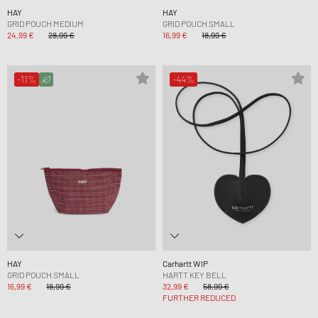
HAY
HAY
GRID POUCH MEDIUM
GRID POUCH SMALL
24,99 €
28,99 €
16,99 €
18,99 €
-11%
-44%
HAY
Carhartt WIP
GRID POUCH SMALL
HARTT KEY BELL
16,99 €
18,99 €
32,99 €
58,99 €
FURTHER REDUCED