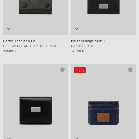
Porter-Yoshida & Co.
Maison Margiela MM6
BILL WOODLAND CAMO KEY CASE
CARDHOLDER
218,99 €
149,99 €
-12%