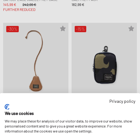
145,99 €
242,99 €
182,99 €
FURTHER REDUCED
-30%
-15%
Privacy policy
Porter-Yoshida & Co.
Porter-Yoshida & Co.
We use cookies
CALM KEY PACK
COUNTER SHADE KEY CASE
128,99 €
182,99 €
186,99 €
218,99 €
We may place these for analysis of our visitor data, to improve our website, show
personalised content and to give you a great website experience. For more
information about the cookies we use open the settings.
-50%
-40%