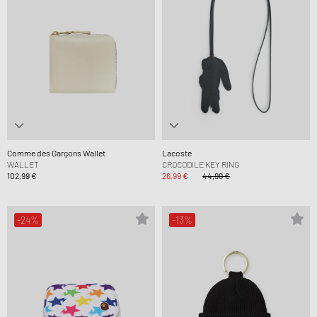
Comme des Garçons Wallet
Lacoste
WALLET
CROCODILE KEY RING
102,99 €
26,99 €
44,99 €
-24%
-13%