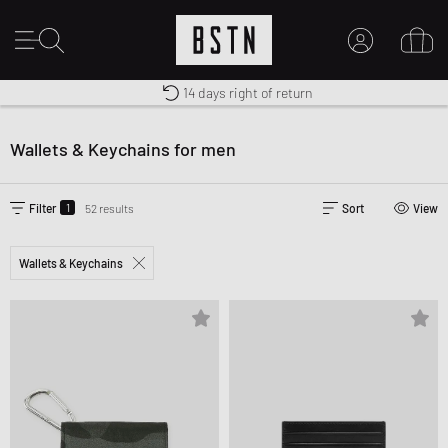
Worldwide Shipping
Premium Sportswear
14 days right of return
MY ACCOUNT
LOG IN HERE
Wallets & Keychains for men
New to BSTN?
CREATE ACCOUNT
1
Filter
52 results
Sort
View
Wallets & Keychains