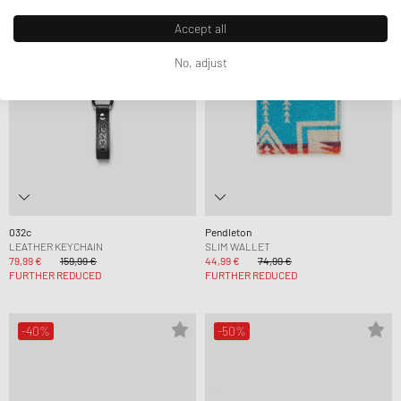
Accept all
No, adjust
032c
Pendleton
LEATHER KEYCHAIN
SLIM WALLET
79,99 €
159,99 €
44,99 €
74,99 €
FURTHER REDUCED
FURTHER REDUCED
-40%
-50%