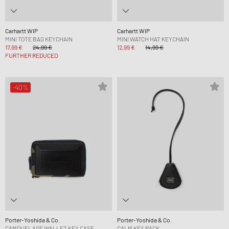
Carhartt WIP
Carhartt WIP
MINI TOTE BAG KEYCHAIN
MINI WATCH HAT KEYCHAIN
17,99 €
24,99 €
12,99 €
14,99 €
FURTHER REDUCED
-40%
Porter-Yoshida & Co.
Porter-Yoshida & Co.
CAMOUFLAGE WALLET KEY CASE
CALM KEY PACK