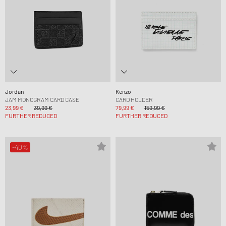
Jordan
Kenzo
JAM MONOGRAM CARD CASE
CARD HOLDER
23,99 €
39,99 €
79,99 €
159,99 €
FURTHER REDUCED
FURTHER REDUCED
-40%