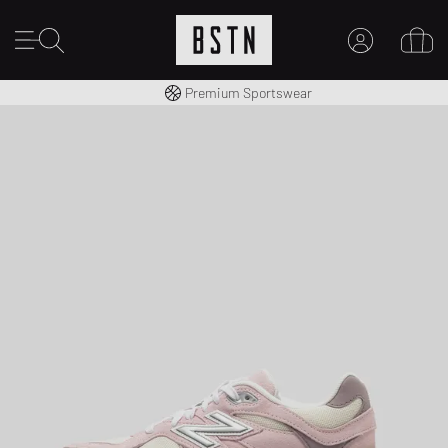
Envío gratuito a España desde € 100
Premium Sportswear
MI CUENTA
INICIE SESIÓN AQUÍ
¿Nuevo en BSTN?
CREAR UNA CUEN