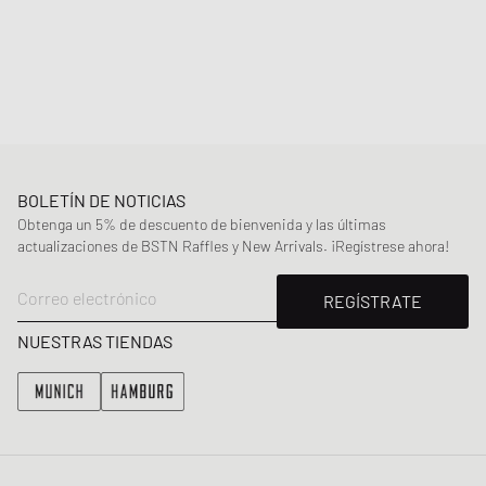
- Entresuela de doble densidad con amortiguación ABZORB y SBS
- Elemento CR transparente en el talón
- Parte superior de malla con inserciones de ante de piel de cerdo.
Article Number
:
GC9060BE
Género
:
women,kids
Color
:
ROSE SUGAR
Material
:
Frontal: 100% Synthetic/Textile
BOLETÍN DE NOTICIAS
Obtenga un 5% de descuento de bienvenida y las últimas
actualizaciones de BSTN Raffles y New Arrivals. ¡Regístrese ahora!
Correo electrónico
REGÍSTRATE
NUESTRAS TIENDAS