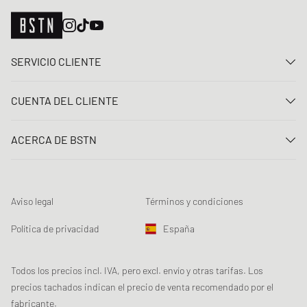
SERVICIO CLIENTE
Contacta con nosotros
CUENTA DEL CLIENTE
Preguntas frecuentes
Entrar
Entrega
ACERCA DE BSTN
Registro
Pago
Carrera
Mis pedidos
Devoluciones
Nuestras tiendas
Lista de deseos
Términos del sorteo
Aviso legal
Términos y condiciones
Chronicles
Registro para el boletín de noticias
Loyalty Program
Sustainability
Política de privacidad
España
Rastreo de los datos
Seguridad del producto
Affiliates
Descuento estudiante: Studentbeans
Todos los precios incl. IVA, pero excl. envío y otras tarifas. Los
precios tachados indican el precio de venta recomendado por el
Descuento estudiante: EDiU
fabricante.