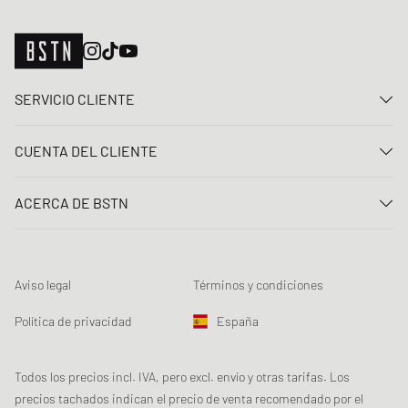
SERVICIO CLIENTE
Contacta con nosotros
CUENTA DEL CLIENTE
Preguntas frecuentes
Entrar
Entrega
ACERCA DE BSTN
Registro
Pago
Carrera
Mis pedidos
Devoluciones
Nuestras tiendas
Lista de deseos
Términos del sorteo
Aviso legal
Términos y condiciones
Chronicles
Registro para el boletín de noticias
Loyalty Program
Sustainability
Política de privacidad
España
Rastreo de los datos
Seguridad del producto
Affiliates
Descuento estudiante: Studentbeans
Todos los precios incl. IVA, pero excl. envío y otras tarifas. Los
precios tachados indican el precio de venta recomendado por el
Descuento estudiante: EDiU