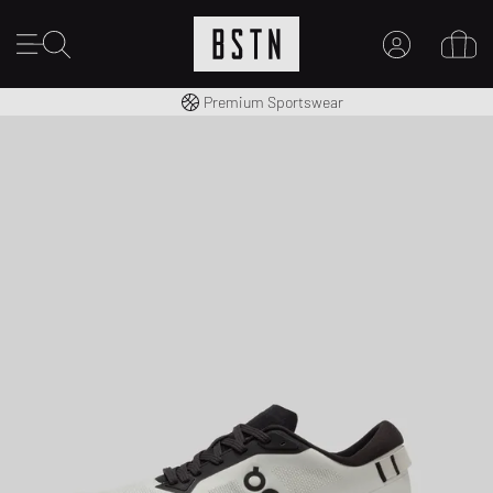
Envío gratuito a España desde € 100
Premium Sportswear
MI CUENTA
INICIE SESIÓN AQUÍ
¿Nuevo en BSTN?
CREAR UNA CUEN