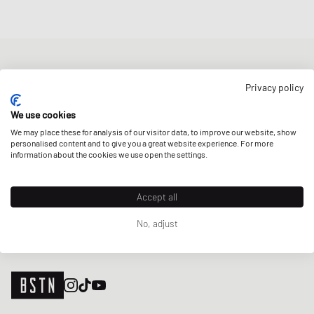
BOLETÍN DE NOTICIAS
Privacy policy
Obtenga un 5% de descuento de bienvenida y las últimas
actualizaciones de BSTN Raffles y New Arrivals. ¡Regístrese ahora!
We use cookies
We may place these for analysis of our visitor data, to improve our website, show
Correo electrónico
REGÍSTRATE
personalised content and to give you a great website experience. For more
information about the cookies we use open the settings.
NUESTRAS TIENDAS
Accept all
No, adjust