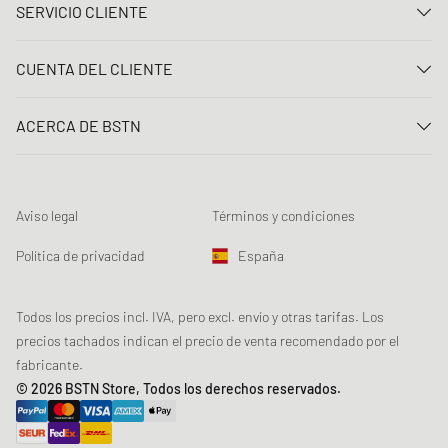
SERVICIO CLIENTE
Contacta con nosotros
CUENTA DEL CLIENTE
Preguntas frecuentes
Entrar
Entrega
ACERCA DE BSTN
Registro
Pago
Carrera
Mis pedidos
Devoluciones
Nuestras tiendas
Lista de deseos
Términos del sorteo
Aviso legal
Términos y condiciones
Chronicles
Registro para el boletín de noticias
Loyalty Program
Sustainability
Política de privacidad
España
Rastreo de los datos
Seguridad del producto
Affiliates
Descuento estudiante: Studentbeans
Todos los precios incl. IVA, pero excl. envío y otras tarifas. Los
precios tachados indican el precio de venta recomendado por el
Descuento estudiante: EDiU
fabricante.
© 2026 BSTN Store, Todos los derechos reservados.