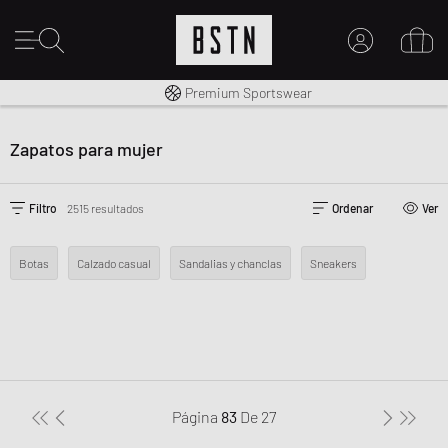
Envío gratuito a España desde € 100
Premium Sportswear
MI CUENTA
INICIE SESIÓN AQUÍ
Zapatos para mujer
¿Nuevo en BSTN?
CREAR UNA CUEN
Filtro
2515 resultados
Ordenar
Ver
Botas
Calzado casual
Sandalias y chanclas
Sneakers
Página
83
De
27