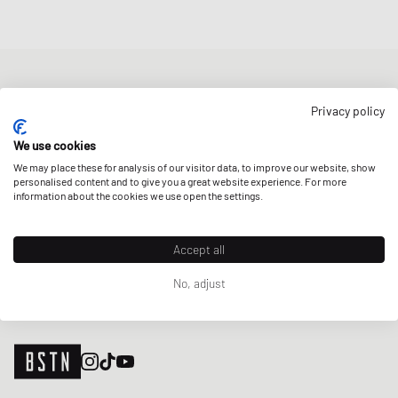
BOLETÍN DE NOTICIAS
Privacy policy
Obtenga un 5% de descuento de bienvenida y las últimas
actualizaciones de BSTN Raffles y New Arrivals. ¡Regístrese ahora!
We use cookies
We may place these for analysis of our visitor data, to improve our website, show
Correo electrónico
REGÍSTRATE
personalised content and to give you a great website experience. For more
information about the cookies we use open the settings.
NUESTRAS TIENDAS
Accept all
No, adjust