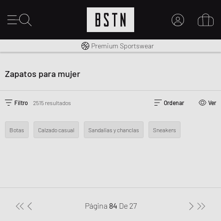
Envío gratuito a España desde € 100
Premium Sportswear
MI CUENTA
INICIE SESIÓN AQUÍ
Zapatos para mujer
¿Nuevo en BSTN?
CREAR UNA CUEN
Filtro
2515 resultados
Ordenar
Ver
Botas
Calzado casual
Sandalias y chanclas
Sneakers
Página
84
De
27