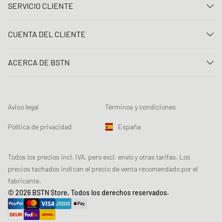
SERVICIO CLIENTE
Contacta con nosotros
CUENTA DEL CLIENTE
Preguntas frecuentes
Entrar
Entrega
ACERCA DE BSTN
Registro
Pago
Carrera
Mis pedidos
Devoluciones
Nuestras tiendas
Lista de deseos
Términos del sorteo
Aviso legal
Términos y condiciones
Chronicles
Registro para el boletín de noticias
Loyalty Program
Sustainability
Política de privacidad
España
Rastreo de los datos
Seguridad del producto
Affiliates
Descuento estudiante: Studentbeans
Todos los precios incl. IVA, pero excl. envío y otras tarifas. Los
precios tachados indican el precio de venta recomendado por el
Descuento estudiante: EDiU
fabricante.
© 2026 BSTN Store, Todos los derechos reservados.