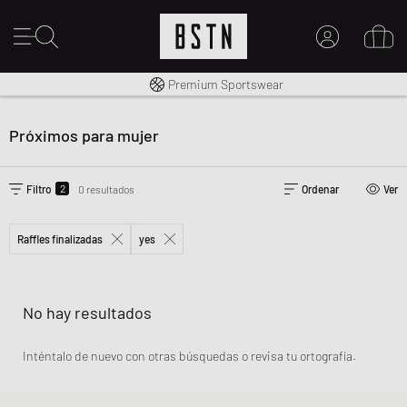
Envío gratuito a España desde € 100
Premium Sportswear
MI CUENTA
INICIE SESIÓN AQUÍ
Próximos para mujer
¿Nuevo en BSTN?
CREAR UNA CUEN
2
Filtro
0 resultados
Ordenar
Ver
Raffles finalizadas
yes
No hay resultados
Inténtalo de nuevo con otras búsquedas o revisa tu ortografía.