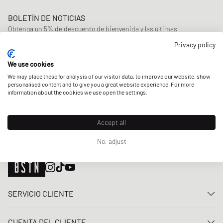
BOLETÍN DE NOTICIAS
Obtenga un 5% de descuento de bienvenida y las últimas
actualizaciones de BSTN Raffles y New Arrivals. ¡Regístrese ahora!
Privacy policy
Correo electrónico
REGÍSTRATE
We use cookies
We may place these for analysis of our visitor data, to improve our website, show
NUESTRAS TIENDAS
personalised content and to give you a great website experience. For more
information about the cookies we use open the settings.
Accept all
No, adjust
SERVICIO CLIENTE
Contacta con nosotros
CUENTA DEL CLIENTE