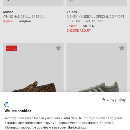
Adidas
Adidas
WMNS HANDBALL SPEZIAL
DISNEY HANDBALL SPEZIAL COMFORT
87,99 €
109,99 €
CLOSURE ELASTIC LACE
48,99 €
69,99 €
ENCORE RÉDUIT
-25%
Privacy policy
We use cookies
We may place these for analysis of our visitor data, to improve our website, show
personalised content and to give you a great website experience. For more
Adidas
Adidas
information about the cookies we use open the settings.
WMNS HANDBALL SPEZIAL LOAFER
WMNS HANDBALL SPEZIAL