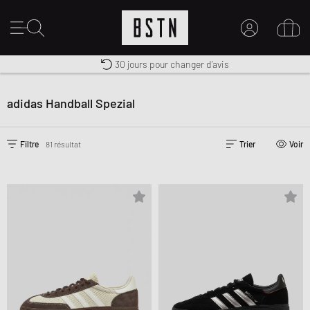
Premium Sportswear
30 jours pour changer d’avis
MON COMPTE
Livraison gratuite dès 100€
CONNECTEZ-VOUS ICI
adidas Handball Spezial
Nouveau chez BSTN ?
CRÉER UN COMPTE
Filtre
81 résultat
Trier
Voir