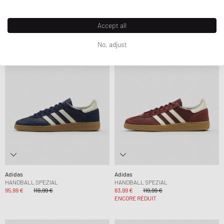
89,99 €
119,99 €
109,99 €
ENCORE RÉDUIT
Accept all
-20%
-30%
No, adjust
Adidas
Adidas
HANDBALL SPEZIAL
HANDBALL SPEZIAL
95,99 €
119,99 €
83,99 €
119,99 €
ENCORE RÉDUIT