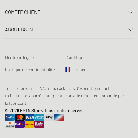
Nous contacter
COMPTE CLIENT
FAQ
Connexion
Livraison
ABOUT BSTN
Créer un compte
Paiement
Carrière
Mes commandes
Retours
Nos magasins
Liste de souhaits
Conditions du jeu concours
Mentions légales
Conditions
Chronicles
Abonnement à la newsletter
Loyalty Program
Sustainability
Politique de confidentialité
France
Suivi des données
Sécurité des produits
Affiliates
Réduction pour étudiants: Unidays
Tous les prix incl. TVA, mais excl. frais d'expédition et autres
frais. Les prix barrés indiquent le prix de détail recommandé par
Réduction pour étudiants: Studentbeans
le fabricant.
Réduction pour étudiants: EDiU
© 2026 BSTN Store, Tous droits réservés.