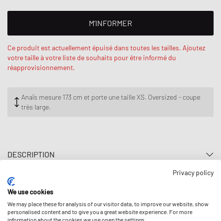
M’INFORMER
Ce produit est actuellement épuisé dans toutes les tailles. Ajoutez
votre taille à votre liste de souhaits pour être informé du
réapprovisionnement.
Anaïs mesure 173 cm et porte une taille XS. Oversized - coupe
très large.
DESCRIPTION
Privacy policy
Le sweat-shirt WIP Hooded Lips de Carhartt est fabriqué en jersey de
coton épais avec un intérieur molletonné. Des imprimés graphiques
We use cookies
sur le devant et le dos complètent le design.
Les prix comprennent la TVA et les
frais d'expédition
, le cas échéant.
We may place these for analysis of our visitor data, to improve our website, show
personalised content and to give you a great website experience. For more
- Coupe ample
Vous trouverez
ici
plus de détails sur la sécurité des produits des
information about the cookies we use open the settings.