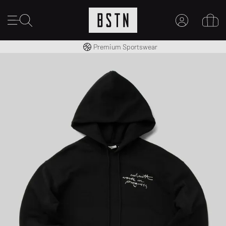
Livraison gratuite dès 100€
Premium Sportswear
MON COMPTE
CONNECTEZ-VOUS ICI
Nouveau chez BSTN ?
CRÉER UN COMPTE