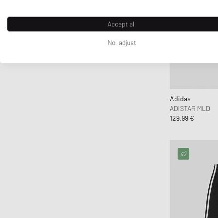
Accept all
No, adjust
Adidas
ADISTAR MLD
129,99 €