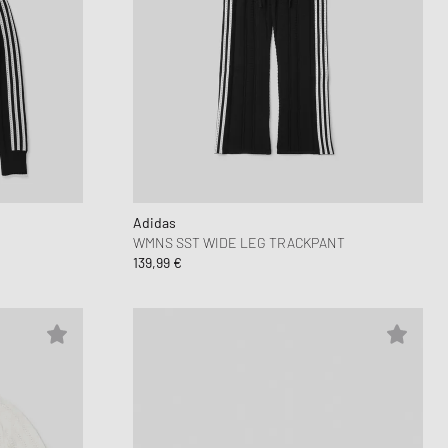
Adidas
WMNS SST WIDE LEG TRACKPANT
139,99 €