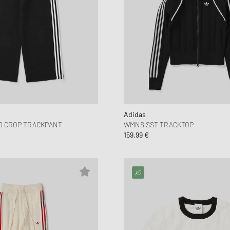
Adidas
D CROP TRACKPANT
WMNS SST TRACKTOP
159,99 €