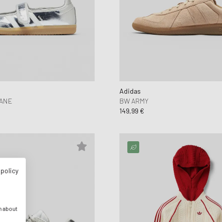
Adidas
ANE
BW ARMY
149,99 €
 policy
n about