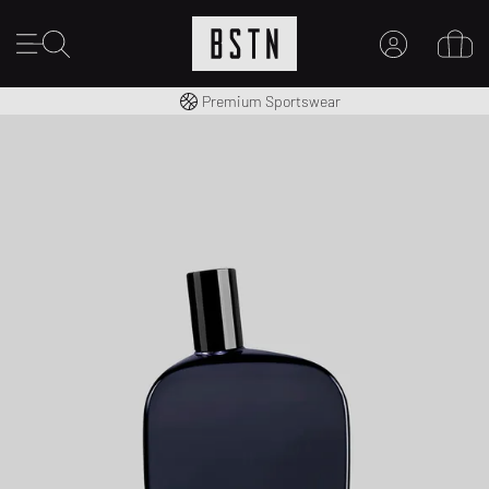
Consegna gratuita in Italia da 100€
Premium Sportswear
IL MIO ACCOUNT
REGISTRATI QUI
Novità su BSTN?
CREARE CONTO