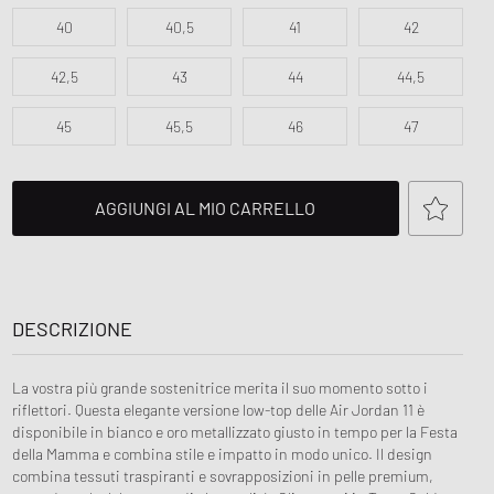
ir Force 1
FITS
40
40,5
41
42
ns Play
ud Series
42,5
43
44
44,5
r
on XT6
 MM6
45
45,5
46
47
AGGIUNGI AL MIO CARRELLO
DESCRIZIONE
La vostra più grande sostenitrice merita il suo momento sotto i
riflettori. Questa elegante versione low-top delle Air Jordan 11 è
disponibile in bianco e oro metallizzato giusto in tempo per la Festa
della Mamma e combina stile e impatto in modo unico. Il design
combina tessuti traspiranti e sovrapposizioni in pelle premium,