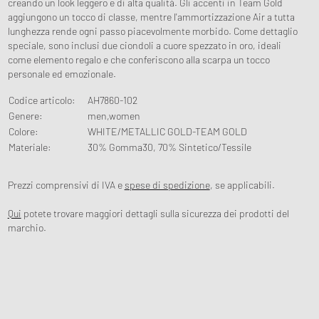
creando un look leggero e di alta qualità. Gli accenti in Team Gold
aggiungono un tocco di classe, mentre l'ammortizzazione Air a tutta
lunghezza rende ogni passo piacevolmente morbido. Come dettaglio
speciale, sono inclusi due ciondoli a cuore spezzato in oro, ideali
come elemento regalo e che conferiscono alla scarpa un tocco
personale ed emozionale.
Codice articolo
:
AH7860-102
Genere
:
men,women
Colore
:
WHITE/METALLIC GOLD-TEAM GOLD
Materiale
:
30% Gomma30, 70% Sintetico/Tessile
Prezzi comprensivi di IVA e
spese di spedizione
, se applicabili.
Qui
potete trovare maggiori dettagli sulla sicurezza dei prodotti del
marchio.