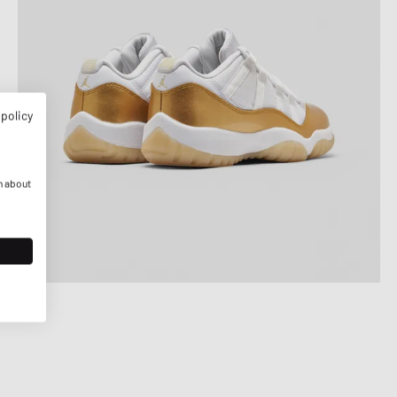
 policy
n about