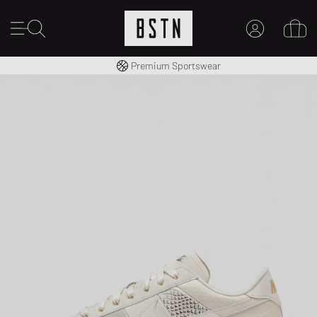
Consegna gratuita in Italia da 100€
Premium Sportswear
IL MIO ACCOUNT
REGISTRATI QUI
Novità su BSTN?
CREARE CONTO