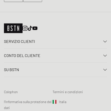
SERVIZIO CLIENTI
Contattaci
CONTO DEL CLIENTE
FAQ
Entrare
Consegna
SU BSTN
Registro
Pagamento
Carriera
I Miei ordini
Resi
I nostri negozi
Lista dei desideri
Termini concorso
Colophon
Termini e condizioni
Chronicles
Registrazione alla newsletter
Loyalty Program
Sustainability
l'Informativa sulla protezione dei
Italia
Tracciamento dati
Sicurezza del prodotto
dati
Affiliates