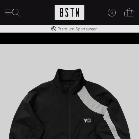
Consegna gratuita in Italia da 100€
Premium Sportswear
IL MIO ACCOUNT
REGISTRATI QUI
Novità su BSTN?
CREARE CONTO