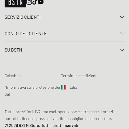
SERVIZIO CLIENTI
Contattaci
CONTO DEL CLIENTE
FAQ
Entrare
Consegna
SU BSTN
Registro
Pagamento
Carriera
I Miei ordini
Resi
I nostri negozi
Lista dei desideri
Termini concorso
Colophon
Termini e condizioni
Chronicles
Registrazione alla newsletter
Loyalty Program
Sustainability
l'Informativa sulla protezione dei
Italia
Tracciamento dati
Sicurezza del prodotto
dati
Affiliates
Sconto studenti: Studentbeans
Tutti i prezzi incl. IVA, ma escl. spedizione e altre tasse. I prezzi
Sconto studenti: EDiU
barrati indicano il prezzo di vendita consigliato dal produttore.
© 2026 BSTN Store, Tutti i diritti riservati.