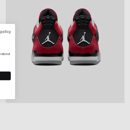
 policy
n about