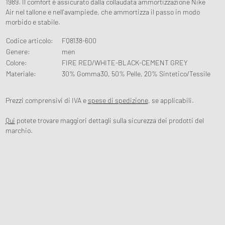
1989. Il comfort è assicurato dalla collaudata ammortizzazione Nike
Air nel tallone e nell'avampiede, che ammortizza il passo in modo
morbido e stabile.
Codice articolo
:
FQ8138-600
Genere
:
men
Colore
:
FIRE RED/WHITE-BLACK-CEMENT GREY
Materiale
:
30% Gomma30, 50% Pelle, 20% Sintetico/Tessile
Prezzi comprensivi di IVA e
spese di spedizione
, se applicabili.
Qui
potete trovare maggiori dettagli sulla sicurezza dei prodotti del
marchio.