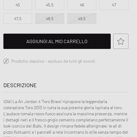
ir Force 1
45
45,5
46
47
FITS
ns Play
ud Series
47,5
48,5
49,5
r
on XT6
 MM6
AGGIUNGI AL MIO CARRELLO
Prodotto classico - escluso da tutti gli sconti.
DESCRIZIONE
¡Olé! La Air Jordan 4 'Toro Bravo' ripropone la leggendaria
colorazione Toro 2013 in tutta la sua potente gloria ispirata al toro.
L'audace tomaia rosso fuoco assicura la massima presenza, mentre
i dettagli neri e il fresco grigio cemento completano perfettamente il
look iconico dei Bulls. Il design rimane fedele all'originale: le ali di
pizzo fluttuanti e i pannelli a rete incontrano lo stile senza tempo del