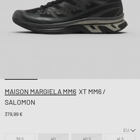
MAISON MARGIELA MM6
XT MM6 /
SALOMON
379,99 €
39,5
40
40,5
41,5