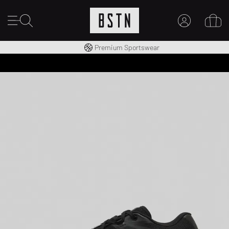
Consegna gratuita in Italia da 100€
Premium Sportswear
IL MIO ACCOUNT
REGISTRATI QUI
Novità su BSTN?
CREARE CONTO