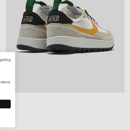
 policy
n about