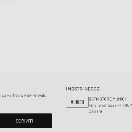
I NOSTRI NEGOZI
 su Raffles & New Arrivals.
BSTN STORE MUNICH
Amalienstrasse 44, | 80
Baviera
ISCRIVITI