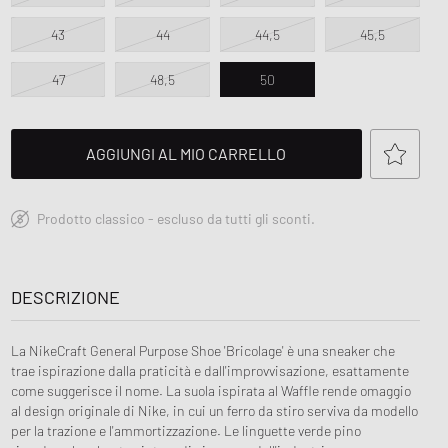
ir Force 1
FITS
43
44
44,5
45,5
ns Play
ud Series
r
on XT6
47
48,5
50
 MM6
AGGIUNGI AL MIO CARRELLO
Prodotto classico - escluso da tutti gli sconti.
DESCRIZIONE
La NikeCraft General Purpose Shoe 'Bricolage' è una sneaker che
trae ispirazione dalla praticità e dall'improvvisazione, esattamente
come suggerisce il nome. La suola ispirata al Waffle rende omaggio
al design originale di Nike, in cui un ferro da stiro serviva da modello
per la trazione e l'ammortizzazione. Le linguette verde pino