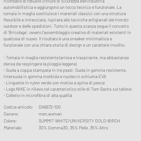
ricordano le robuste cinture di sicurezza dell'industria
automobilistica e aggiungono un tocco tecnico e funzionale. La
tomaia in maglia sostituisce i materiali classici con una struttura
flessibile e intrecciata, ispirata alle tecniche artigianali del mondo
outdoor e delle spedizioni. Tutto in questa scarpa segue il concetto
di 'Bricolage', ovvero l'assemblaggio creativo di materiali esistenti in
qualcosa di nuovo. Il risultato è una sneaker minimalista e
funzionale con una chiara storia di design e un carattere insolito.
- Tomaia in maglia resistente (ariosa e traspirante, ma abbastanza
densa da respingere la pioggia leggera)
- Suola a coppa stampata in tre pezzi: Suola in gomma resistente,
intersuola in gomma morbida e nucleo in schiuma EVA
- Linguette in nylon verde con motivo a spina di pesce
- Logo NIKE in rilievo nel caratteristico stile di Tom Sachs sul tallone
- Colletto in microfibra di alta qualità
Codice articolo
:
DA6672-100
Genere
:
men,women
Colore
:
SUMMIT WHITE/UNIVERSITY GOLD-BIRCH
Materiale
:
30% Gomma30, 35% Pelle, 35% Altro