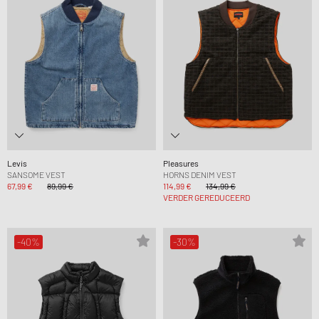
Levis
Pleasures
SANSOME VEST
HORNS DENIM VEST
67,99 €
89,99 €
114,99 €
134,99 €
VERDER GEREDUCEERD
-40%
-30%