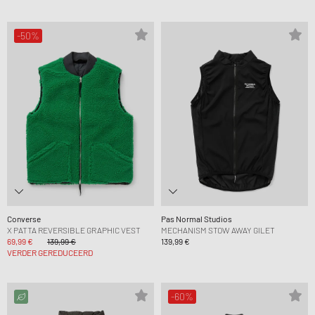
-50%
Converse
Pas Normal Studios
X PATTA REVERSIBLE GRAPHIC VEST
MECHANISM STOW AWAY GILET
69,99 €
139,99 €
139,99 €
VERDER GEREDUCEERD
-60%