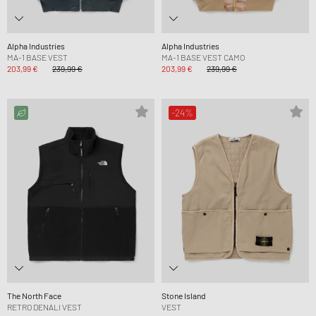
Alpha Industries
Alpha Industries
MA-1 BASE VEST
MA-1 BASE VEST CAMO
203,99 €
239,99 €
203,99 €
239,99 €
-24%
The North Face
Stone Island
RETRO DENALI VEST
VEST