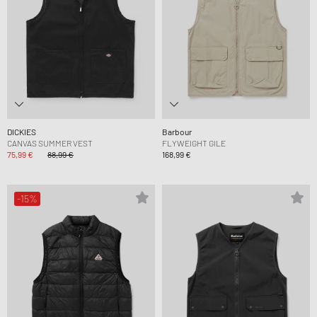
DICKIES
Barbour
CANVAS SUMMER VEST
FLYWEIGHT GILE
75,99 €
88,99 €
168,99 €
-15%