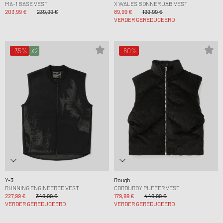
MA-1 BASE VEST
X WALES BONNER JAB VEST
203,99 €
239,99 €
89,99 €
199,99 €
VERDER GEREDUCEERD
-35%
-60%
Y-3
Rough.
RUNNING ENGINEERED VEST
CORDUROY PUFFER VEST
227,99 €
349,99 €
179,99 €
449,99 €
VERDER GEREDUCEERD
VERDER GEREDUCEERD