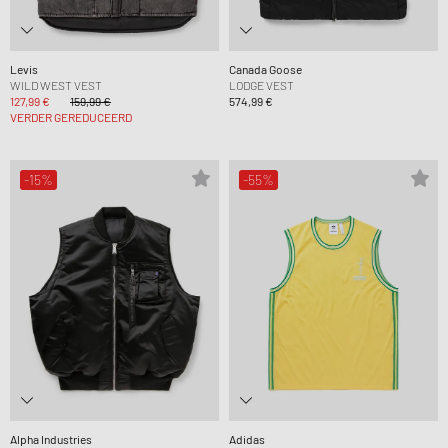
Levis
Canada Goose
WILD WEST VEST
LODGE VEST
127,99 €
159,99 €
574,99 €
VERDER GEREDUCEERD
-15%
-55%
Alpha Industries
Adidas