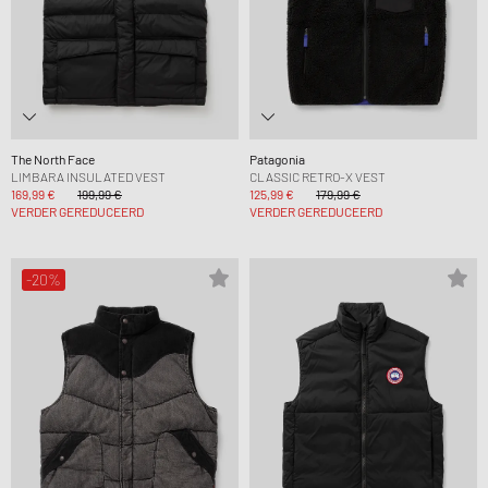
The North Face
Patagonia
LIMBARA INSULATED VEST
CLASSIC RETRO-X VEST
169,99 €
199,99 €
125,99 €
179,99 €
VERDER GEREDUCEERD
VERDER GEREDUCEERD
-20%