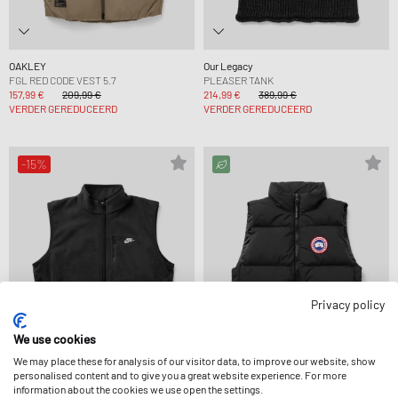
OAKLEY
Our Legacy
FGL RED CODE VEST 5.7
PLEASER TANK
157,99 €
209,99 €
214,99 €
389,99 €
VERDER GEREDUCEERD
VERDER GEREDUCEERD
-15%
Privacy policy
We use cookies
We may place these for analysis of our visitor data, to improve our website, show
personalised content and to give you a great website experience. For more
information about the cookies we use open the settings.
Nike
Canada Goose