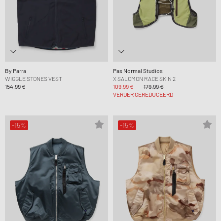
By Parra
Pas Normal Studios
WIGGLE STONES VEST
X SALOMON RACE SKIN 2
154,99 €
109,99 €
179,99 €
VERDER GEREDUCEERD
-15%
-15%