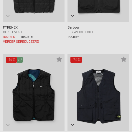
PYRENEX
Barbour
GUZET VEST
FLYWEIGHT GILE
165,99 €
194,99 €
168,99 €
VERDER GEREDUCEERD
-14%
-24%