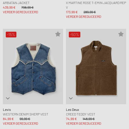
ARBATAN JACKET
X MARTINE ROSE T-EMIN JACQUARD REP
439,99 €
798,99 €
V
VERDER GEREDUCEERD
173,99 €
289,99 €
VERDER GEREDUCEERD
-15%
-50%
Levis
Les Deux
WESTERN DENIM SHERP VEST
CREED TEDDY VEST
84,99 €
99,99 €
74,99 €
148,99 €
VERDER GEREDUCEERD
VERDER GEREDUCEERD