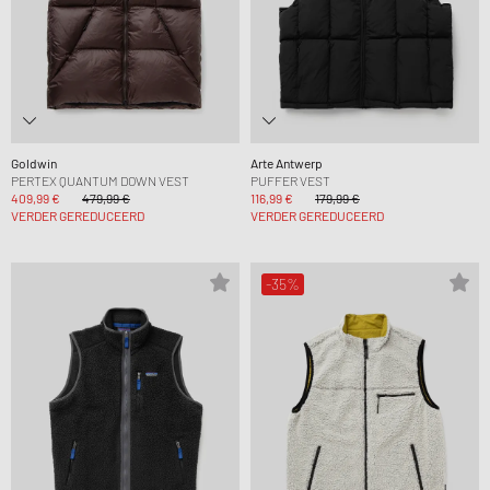
Goldwin
Arte Antwerp
PERTEX QUANTUM DOWN VEST
PUFFER VEST
409,99 €
479,99 €
116,99 €
179,99 €
VERDER GEREDUCEERD
VERDER GEREDUCEERD
-35%