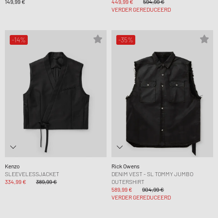
149,99 €
449,99 €
594,99 €
VERDER GEREDUCEERD
-14%
-35%
Kenzo
Rick Owens
SLEEVELESSJACKET
DENIM VEST - SL TOMMY JUMBO
334,99 €
389,99 €
OUTERSHIRT
589,99 €
904,99 €
VERDER GEREDUCEERD