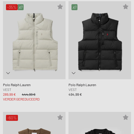
-35%
Polo Ralph Lauren
Polo Ralph Lauren
VEST
VEST
289,99 €
444,99 €
494,99 €
VERDER GEREDUCEERD
-60%