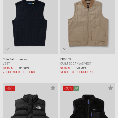
Polo Ralph Lauren
DICKIES
VEST
QUILTED CANVAS VEST
116,99 €
194,99 €
65,99 €
108,99 €
VERDER GEREDUCEERD
VERDER GEREDUCEERD
-15%
-30%