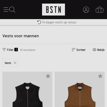
Gratis verzending naar NL vanaf € 100
Premium Sportswear
14 dagen recht op retour
MIJN ACCOUNT
MELD JE HIER AAN
Vests voor mannen
Nieuw bij BSTN?
MAAK EEN ACCOUNT AAN
1
Filter
81 resultaten
Sorteer
Bekijk
Vests