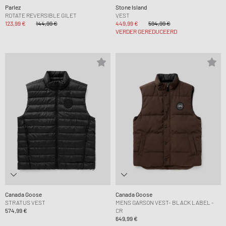
Parlez
Stone Island
ROTATE REVERSIBLE GILET
VEST
123,99 €
144,99 €
449,99 €
594,99 €
VERDER GEREDUCEERD
Canada Goose
Canada Goose
STRATUS VEST
MENS GARSON VEST- BLACK LABEL -
574,99 €
CR
649,99 €