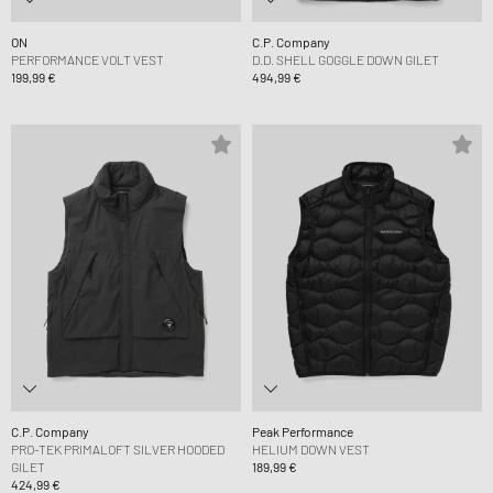
ON
C.P. Company
PERFORMANCE VOLT VEST
D.D. SHELL GOGGLE DOWN GILET
199,99 €
494,99 €
C.P. Company
Peak Performance
PRO-TEK PRIMALOFT SILVER HOODED
HELIUM DOWN VEST
GILET
189,99 €
424,99 €