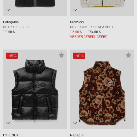
Patagonia
Gramicci
RETRO PILE VEST
REVERSIBLE SHERPA VEST
119,99 €
113,99 €
174,99 €
VERDER GEREDUCEERD
-45%
-40%
PYRENEX
Napapijri