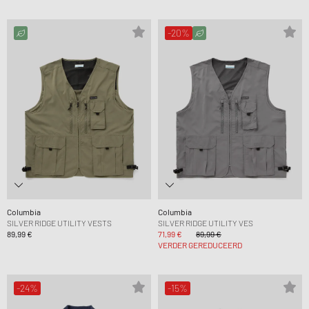
-20%
Columbia
Columbia
SILVER RIDGE UTILITY VESTS
SILVER RIDGE UTILITY VES
89,99 €
71,99 €
89,99 €
VERDER GEREDUCEERD
-24%
-15%