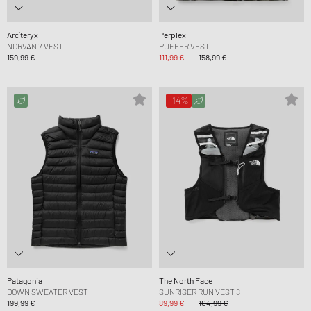
Arc´teryx
Perplex
NORVAN 7 VEST
PUFFER VEST
159,99 €
111,99 €
158,99 €
-14%
Patagonia
The North Face
DOWN SWEATER VEST
SUNRISER RUN VEST 8
199,99 €
89,99 €
104,99 €