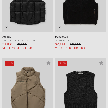
Adidas
Pendleton
EQUIPMENT PERTEX VEST
STAND VEST
119,99 €
199,99 €
160,99 €
229,99 €
VERDER GEREDUCEERD
VERDER GEREDUCEERD
-25%
-45%