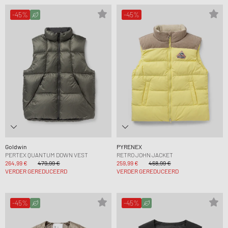
-45%
-45%
Goldwin
PYRENEX
PERTEX QUANTUM DOWN VEST
RETRO JOHN JACKET
264,99 €
479,99 €
259,99 €
468,99 €
VERDER GEREDUCEERD
VERDER GEREDUCEERD
-45%
-45%