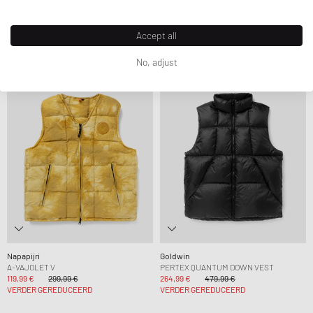
CLUB WNTRZD VEST
LAWRENCE PUFFER VEST
67,99 €
79,99 €
794,99 €
VERDER GEREDUCEERD
Accept all
No, adjust
-60%
-45%
Napapijri
Goldwin
A-VAJOLET V
PERTEX QUANTUM DOWN VEST
119,99 €
299,99 €
264,99 €
479,99 €
VERDER GEREDUCEERD
VERDER GEREDUCEERD