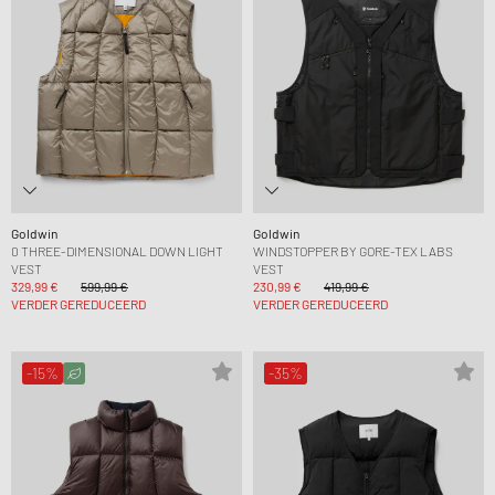
Goldwin
Goldwin
0 THREE-DIMENSIONAL DOWN LIGHT
WINDSTOPPER BY GORE-TEX LABS
VEST
VEST
329,99 €
599,99 €
230,99 €
419,99 €
VERDER GEREDUCEERD
VERDER GEREDUCEERD
-15%
-35%