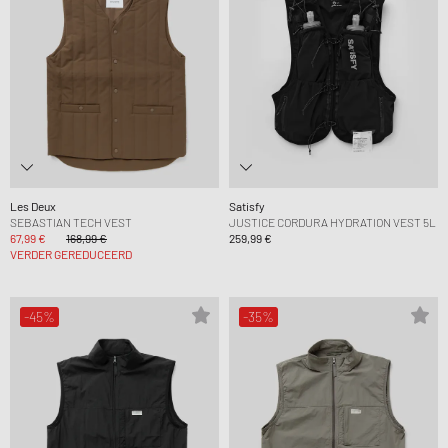
Les Deux
Satisfy
SEBASTIAN TECH VEST
JUSTICE CORDURA HYDRATION VEST 5L
67,99 €
168,99 €
259,99 €
VERDER GEREDUCEERD
-45%
-35%