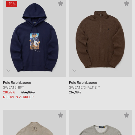
-15%
Polo Ralph Lauren
Polo Ralph Lauren
SWEATSHIRT
SWEATER HALF ZIP
216,99 €
254,99 €
214,99 €
NIEUW IN VERKOOP