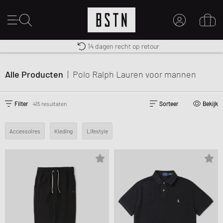
14 dagen recht op retour
Premium Sportswear
Gratis verzending naar NL vanaf € 100
MIJN ACCOUNT
MELD JE HIER AAN
Alle Producten
|
Polo Ralph Lauren
voor mannen
Nieuw bij BSTN?
MAAK EEN ACCOUNT AAN
Filter
415 resultaten
Sorteer
Bekijk
Accessoires
Kleding
Lifestyle