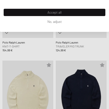
Accept all
No, adjust
Polo Ralph Lauren
Polo Ralph Lauren
KNIT-T-SHIRT
TRAVELER MID TRUNK
154,99 €
124,99 €