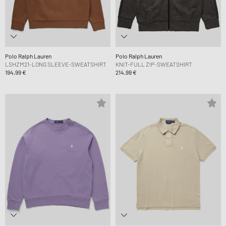
Polo Ralph Lauren
Polo Ralph Lauren
LSHZM21-LONG SLEEVE-SWEATSHIRT
KNIT-FULL ZIP-SWEATSHIRT
194,99 €
214,99 €