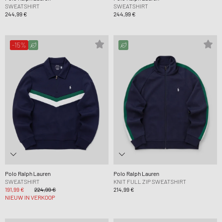
SWEATSHIRT
SWEATSHIRT
244,99 €
244,99 €
-15%
Polo Ralph Lauren
Polo Ralph Lauren
SWEATSHIRT
KNIT FULL ZIP SWEATSHIRT
191,99 €
224,99 €
214,99 €
NIEUW IN VERKOOP