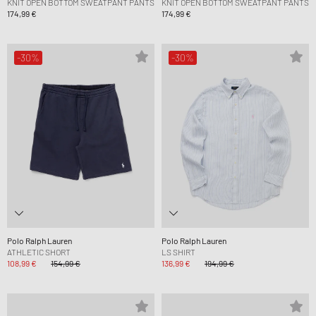
KNIT OPEN BOTTOM SWEATPANT PANTS
KNIT OPEN BOTTOM SWEATPANT PANTS
174,99 €
174,99 €
-30%
-30%
Polo Ralph Lauren
Polo Ralph Lauren
ATHLETIC SHORT
LS SHIRT
108,99 €
154,99 €
136,99 €
194,99 €