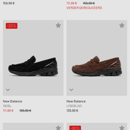
159,99 €
111,99 €
159,99 €
VERDER GEREDUCEERD
-20%
New Balance
New Balance
1906L
U1906LNS
111,99 €
139,99 €
139,99 €
-30%