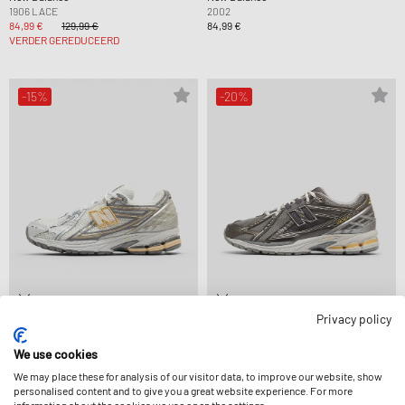
1906 LACE
2002
84,99 €
129,99 €
84,99 €
VERDER GEREDUCEERD
-15%
-20%
Privacy policy
New Balance
New Balance
1906R
1906
We use cookies
135,99 €
159,99 €
127,99 €
159,99 €
VERDER GEREDUCEERD
We may place these for analysis of our visitor data, to improve our website, show
personalised content and to give you a great website experience. For more