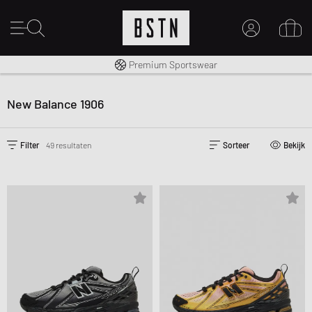
Gratis verzending naar NL vanaf € 100
Premium Sportswear
14 dagen recht op retour
MIJN ACCOUNT
MELD JE HIER AAN
New Balance 1906
Nieuw bij BSTN?
MAAK EEN ACCOUNT AAN
Filter
49 resultaten
Sorteer
Bekijk