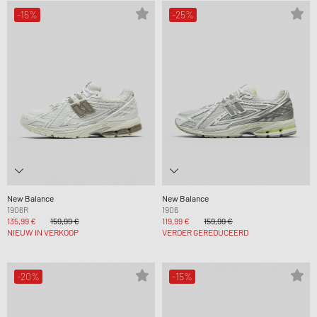
-15%
-25%
New Balance
New Balance
1906R
1906
135,99 €
159,99 €
119,99 €
159,99 €
NIEUW IN VERKOOP
VERDER GEREDUCEERD
-20%
-15%