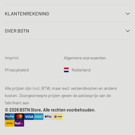
Neem contact met ons op
KLANTENREKENING
FAQ
Aanmelden
Levering
OVER BSTN
Registreren
Betaling
Carrière
Mijn bestellingen
Retouren
Onze winkels
Verlanglijst
Voorwaarden loting
Imprint
Algemene voorwaarden
Chronicles
Aanmelden nieuwsbrief
Loyalty Program
Sustainability
Privacybeleid
Nederland
Gegevenscontrole
Productveiligheid
Affiliates
Studentenkorting: EDiU
Alle prijzen zijn incl. BTW, maar excl. verzendkosten en andere
kosten. Doorgestreepte prijzen geven de adviesprijs van de
fabrikant aan.
© 2026 BSTN Store, Alle rechten voorbehouden.