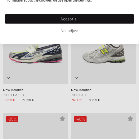
information about the cookies we use open the settings.
-15%
-14%
Accept all
No, adjust
New Balance
New Balance
1906 LOAFER
1906 LACE
118,99 €
139,99 €
76,99 €
89,99 €
-35%
-40%