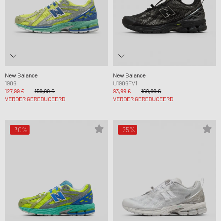
New Balance
New Balance
1906
U1906FV1
127,99 €
159,99 €
93,99 €
169,99 €
VERDER GEREDUCEERD
VERDER GEREDUCEERD
-30%
-25%