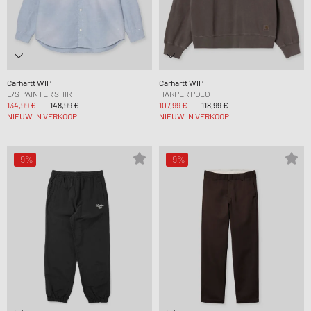
Carhartt WIP
Carhartt WIP
L/S PAINTER SHIRT
HARPER POLO
134,99 €
148,99 €
107,99 €
118,99 €
NIEUW IN VERKOOP
NIEUW IN VERKOOP
-9%
-9%