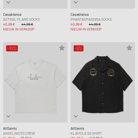
Casablanca
Casablanca
ASTRAL PLANE SOCKS
PHANTASMAGORIA SOCKS
40,99 €
44,99 €
40,99 €
44,99 €
NIEUW IN VERKOOP
NIEUW IN VERKOOP
-10%
-9%
AllSaints
AllSaints
ANGELINO SS CREW
KLAVICLE SS SHIRT