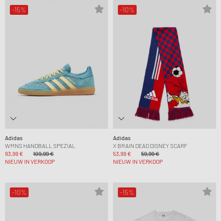
-15%
-10%
Adidas
Adidas
WMNS HANDBALL SPEZIAL
X BRAIN DEAD DISNEY SCARF
93,99 €
109,99 €
53,99 €
59,99 €
NIEUW IN VERKOOP
NIEUW IN VERKOOP
-10%
-15%