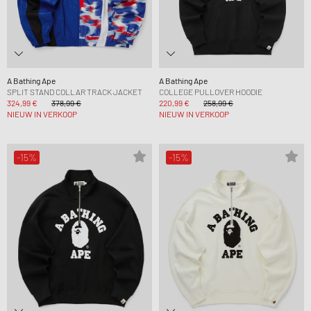
A Bathing Ape
A Bathing Ape
SPLIT STAND COLLAR TRACK JACKET
COLLEGE PULLOVER HOODIE
324,99 €
378,99 €
220,99 €
258,99 €
NIEUW IN VERKOOP
NIEUW IN VERKOOP
-15%
-15%