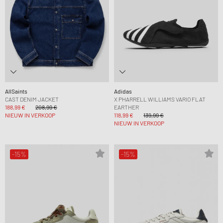
AllSaints
Adidas
CAST DENIM JACKET
X PHARRELL WILLIAMS VARIO FLAT
188,99 €
208,99 €
EARTHER
NIEUW IN VERKOOP
118,99 €
139,99 €
NIEUW IN VERKOOP
-15%
-15%