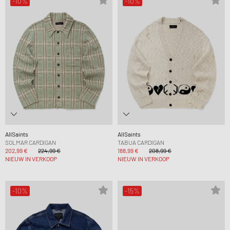
-10%
-10%
AllSaints
AllSaints
SOLMAR CARDIGAN
TABUA CARDIGAN
202,99 €
224,99 €
188,99 €
208,99 €
NIEUW IN VERKOOP
NIEUW IN VERKOOP
-10%
-15%