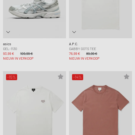
asics
A.P.C.
GEL-1130
GABBY GOTS TEE
93,99 €
109,99 €
76,99 €
89,99 €
NIEUW IN VERKOOP
NIEUW IN VERKOOP
-15%
-14%