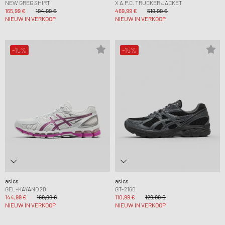
NEW GREG SHIRT
X A.P.C. TRUCKER JACKET
165,99 €
194,99 €
469,99 €
519,99 €
NIEUW IN VERKOOP
NIEUW IN VERKOOP
-15%
-15%
asics
asics
GEL-KAYANO 20
GT-2160
144,99 €
169,99 €
110,99 €
129,99 €
NIEUW IN VERKOOP
NIEUW IN VERKOOP