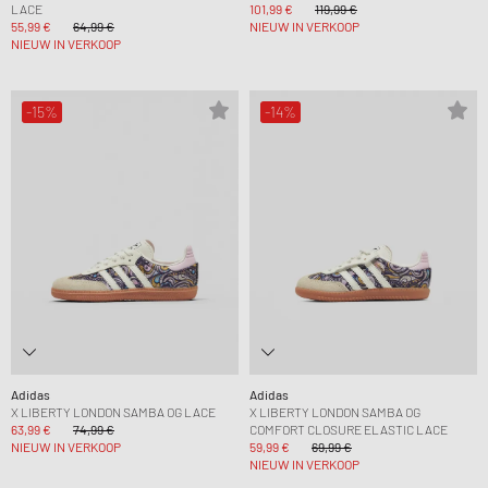
LACE
101,99 €
119,99 €
55,99 €
64,99 €
NIEUW IN VERKOOP
NIEUW IN VERKOOP
-15%
-14%
Adidas
Adidas
X LIBERTY LONDON SAMBA OG LACE
X LIBERTY LONDON SAMBA OG
63,99 €
74,99 €
COMFORT CLOSURE ELASTIC LACE
NIEUW IN VERKOOP
59,99 €
69,99 €
NIEUW IN VERKOOP