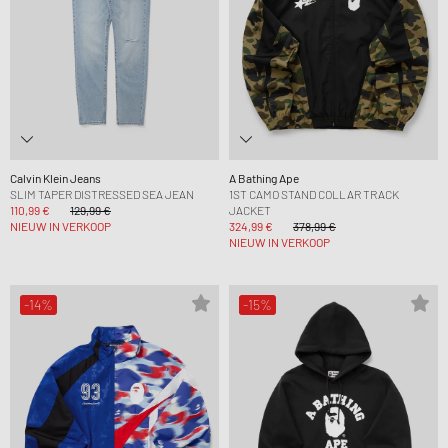
Calvin Klein Jeans
A Bathing Ape
SLIM TAPER DISTRESSED SEA JEAN
1ST CAMO STAND COLLAR TRACK
110,99 €
129,99 €
JACKET
NIEUW IN VERKOOP
324,99 €
378,99 €
NIEUW IN VERKOOP
-14%
-15%