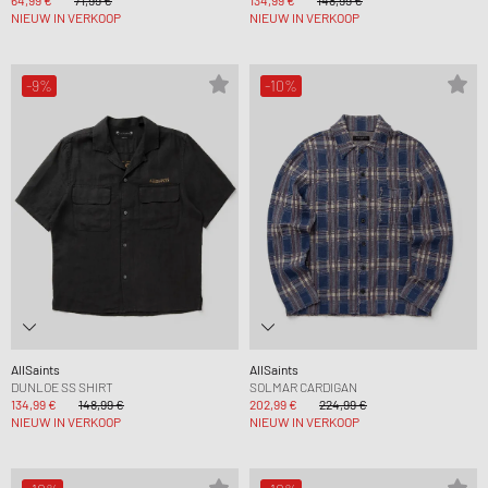
64,99 €
71,99 €
134,99 €
148,99 €
NIEUW IN VERKOOP
NIEUW IN VERKOOP
-9%
-10%
AllSaints
AllSaints
DUNLOE SS SHIRT
SOLMAR CARDIGAN
134,99 €
148,99 €
202,99 €
224,99 €
NIEUW IN VERKOOP
NIEUW IN VERKOOP