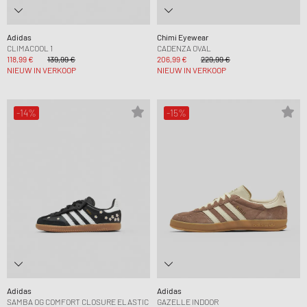
Adidas
Chimi Eyewear
CLIMACOOL 1
CADENZA OVAL
118,99 €
139,99 €
206,99 €
229,99 €
NIEUW IN VERKOOP
NIEUW IN VERKOOP
-14%
-15%
Adidas
Adidas
SAMBA OG COMFORT CLOSURE ELASTIC
GAZELLE INDOOR