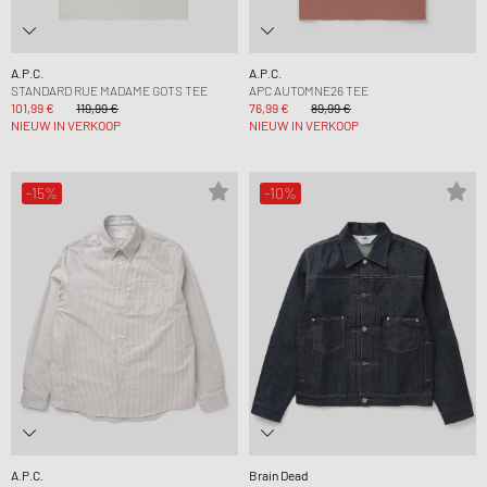
A.P.C.
A.P.C.
STANDARD RUE MADAME GOTS TEE
APC AUTOMNE26 TEE
101,99 €
119,99 €
76,99 €
89,99 €
NIEUW IN VERKOOP
NIEUW IN VERKOOP
-15%
-10%
A.P.C.
Brain Dead