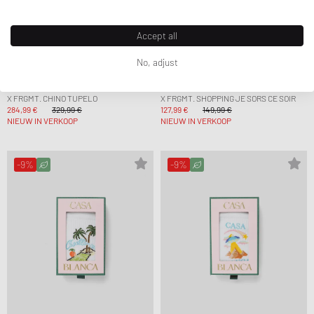
Accept all
No, adjust
A.P.C.
A.P.C.
X FRGMT. CHINO TUPELO
X FRGMT. SHOPPING JE SORS CE SOIR
284,99 €
329,99 €
127,99 €
149,99 €
NIEUW IN VERKOOP
NIEUW IN VERKOOP
-9%
-9%