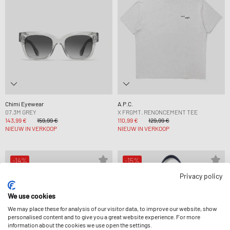
Chimi Eyewear
A.P.C.
07.3M GREY
X FRGMT. RENONCEMENT TEE
143,99 €
159,99 €
110,99 €
129,99 €
NIEUW IN VERKOOP
NIEUW IN VERKOOP
-14%
-15%
Privacy policy
We use cookies
We may place these for analysis of our visitor data, to improve our website, show
personalised content and to give you a great website experience. For more
information about the cookies we use open the settings.