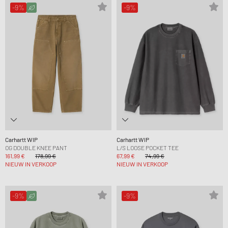
-9%
-9%
Carhartt WIP
Carhartt WIP
OG DOUBLE KNEE PANT
L/S LOOSE POCKET TEE
161,99 €
178,99 €
67,99 €
74,99 €
NIEUW IN VERKOOP
NIEUW IN VERKOOP
-9%
-9%