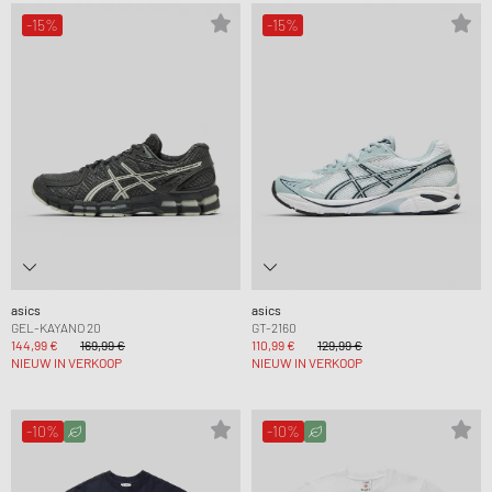
-15%
-15%
asics
asics
GEL-KAYANO 20
GT-2160
144,99 €
169,99 €
110,99 €
129,99 €
NIEUW IN VERKOOP
NIEUW IN VERKOOP
-10%
-10%