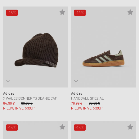
-15%
-14%
Adidas
Adidas
X WALES BONNER Y3 BEANIE CAP
HANDBALL SPEZIAL
84,99 €
99,99 €
76,99 €
89,99 €
NIEUW IN VERKOOP
NIEUW IN VERKOOP
-15%
-15%