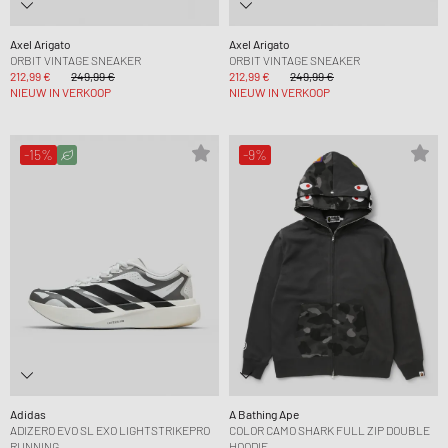
Axel Arigato
Axel Arigato
ORBIT VINTAGE SNEAKER
ORBIT VINTAGE SNEAKER
212,99 €
249,99 €
212,99 €
249,99 €
NIEUW IN VERKOOP
NIEUW IN VERKOOP
-15%
-9%
Adidas
A Bathing Ape
ADIZERO EVO SL EXO LIGHTSTRIKEPRO
COLOR CAMO SHARK FULL ZIP DOUBLE
RUNNING
HOODIE