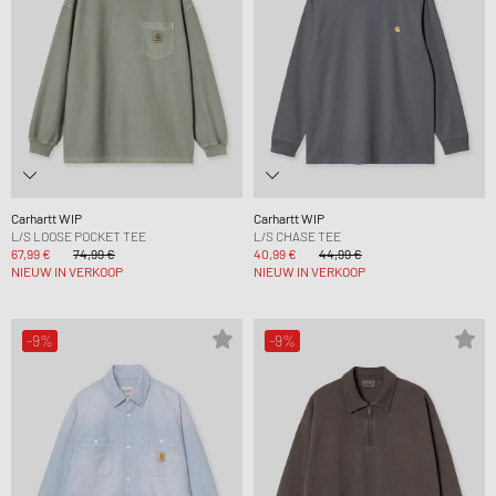
Carhartt WIP
Carhartt WIP
L/S LOOSE POCKET TEE
L/S CHASE TEE
67,99 €
74,99 €
40,99 €
44,99 €
NIEUW IN VERKOOP
NIEUW IN VERKOOP
-9%
-9%