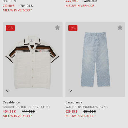
SS SHIRT
444,99 €
489,99 €
719,99 €
794,99 €
NIEUW IN VERKOOP
NIEUW IN VERKOOP
-9%
-9%
Casablanca
Casablanca
CROCHET SHORT SLEEVE SHIRT
WASHED MONOGRAM JEANS
404,99 €
444,99 €
629,99 €
694,99 €
NIEUW IN VERKOOP
NIEUW IN VERKOOP