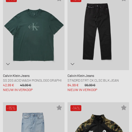
Calvin Klein Jeans
Calvin Klein Jeans
SS 20S ACID WASH MONOLOGO GRAPHI
STNDRD STRT CK CLSC BLK JEAN
42,99 €
49,99 €
84,99 €
99,99 €
NIEUW IN VERKOOP
NIEUW IN VERKOOP
-15%
-14%