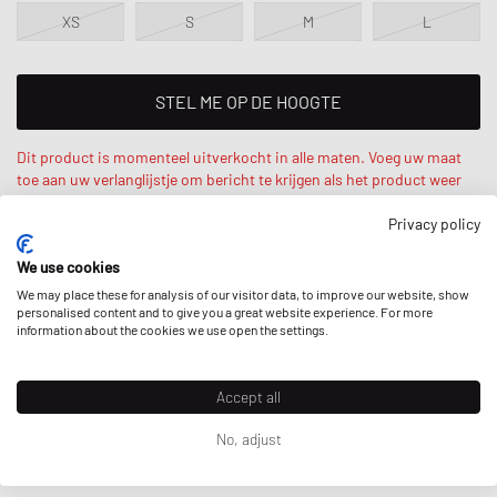
XS
S
M
L
STEL ME OP DE HOOGTE
Dit product is momenteel uitverkocht in alle maten. Voeg uw maat
toe aan uw verlanglijstje om bericht te krijgen als het product weer
op voorraad is.
Privacy policy
We use cookies
Stephanie is 175cm en draagt maat XS. Oversized - zeer ruim.
We may place these for analysis of our visitor data, to improve our website, show
personalised content and to give you a great website experience. For more
information about the cookies we use open the settings.
BESCHRIJVING
Accept all
Je nieuwe favoriete T-shirt komt van Nike en is gemaakt van zacht
No, adjust
katoen. Dankzij de licht afgezakte schoudernaden en de losse
pasvorm biedt het comfortabel dragen en een casual stijl.
Prijzen incl. BTW en
verzendkosten
indien van toepassing.