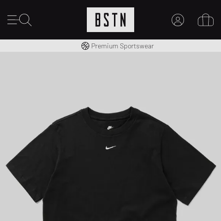
Gratis verzending naar NL vanaf € 100
Premium Sportswear
MIJN ACCOUNT
MELD JE HIER AAN
Nieuw bij BSTN?
MAAK EEN ACCOUNT AAN