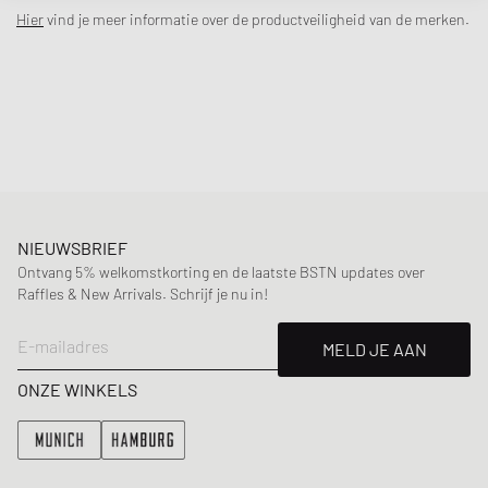
- Ronde halslijn
Hier
vind je meer informatie over de productveiligheid van de merken.
- Korte mouwen
- Geborduurd Swoosh-logo
Artikel nummer
:
FD4149-010
Geslacht
:
women
Kleur
:
black/white
Material
:
100% Katoen
NIEUWSBRIEF
Ontvang 5% welkomstkorting en de laatste BSTN updates over
Raffles & New Arrivals. Schrijf je nu in!
E-mailadres
MELD JE AAN
ONZE WINKELS