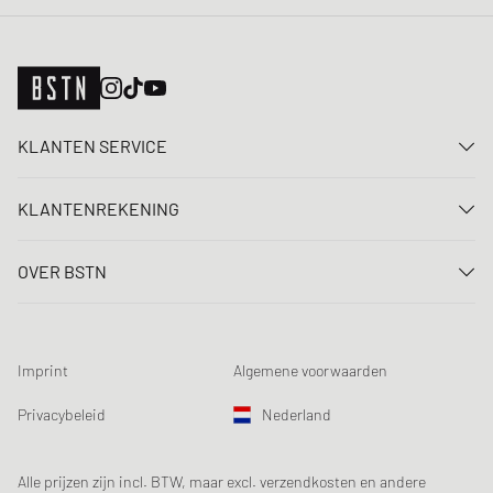
KLANTEN SERVICE
Neem contact met ons op
KLANTENREKENING
FAQ
Aanmelden
Levering
OVER BSTN
Registreren
Betaling
Carrière
Mijn bestellingen
Retouren
Onze winkels
Verlanglijst
Voorwaarden loting
Imprint
Algemene voorwaarden
Chronicles
Aanmelden nieuwsbrief
Loyalty Program
Sustainability
Privacybeleid
Nederland
Gegevenscontrole
Productveiligheid
Affiliates
Studentenkorting: EDiU
Alle prijzen zijn incl. BTW, maar excl. verzendkosten en andere