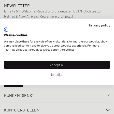
NEWSLETTER
Erhalte 5% Welcome-Rabatt und die neusten BSTN-Updates zu
Raffles & New Arrivals. Registriere dich jetzt!
Privacy policy
E-Mail-Adresse
JETZT ANMELDEN
We use cookies
UNSERE STORES
We may place these for analysis of our visitor data, to improve our website, show
personalised content and to give you a great website experience. For more
information about the cookies we use open the settings.
Accept all
No, adjust
KUNDEN DIENST
Kontaktiere uns
KONTO ERSTELLEN
FAQ