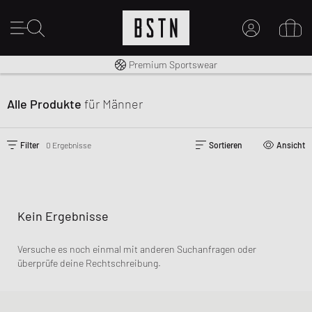
Kostenloser Versand nach DE ab € 70
Premium Sportswear
MEIN KONTO
HIER ANMELDEN
Alle Produkte
für Männer
Neu bei BSTN?
EINEN ACCOUNT ERSTELLEN
Filter
0 Ergebnisse
Sortieren
Ansicht
Kein Ergebnisse
Versuche es noch einmal mit anderen Suchanfragen oder
überprüfe deine Rechtschreibung.