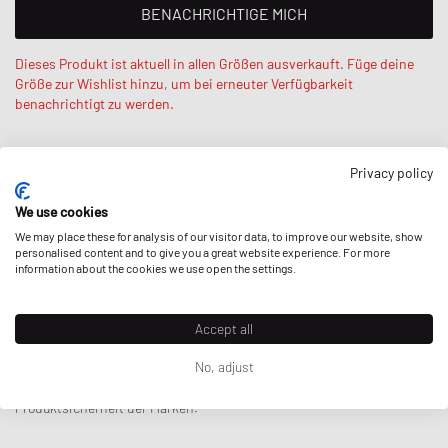
BENACHRICHTIGE MICH
Dieses Produkt ist aktuell in allen Größen ausverkauft. Füge deine
Größe zur Wishlist hinzu, um bei erneuter Verfügbarkeit
benachrichtigt zu werden.
Privacy policy
BESCHREIBUNG
We use cookies
Die Ganni Recycled Tech Pouch Print kommt mit einem Webbing-
We may place these for analysis of our visitor data, to improve our website, show
Tragegriff und Kordelzugverschluss. Der markante Leoparden-Print
personalised content and to give you a great website experience. For more
SUSTAINABILITY
information about the cookies we use open the settings.
und ein Ganni-Logo runden das Design ab.
Teilweise aus nachhaltigen/recycelten Materialien.
- Oberer Griff aus Webbing
Accept all
- Kordelzugverschluss
Preise inkl. MwSt. und ggf. zzgl.
Versandkosten
.
- Maße: 16cm x 16cm x 9cm
No, adjust
Hier
findest du weitere Ansprechpartner und Informationen über die
Artikelnummer
:
A5743-943
Produktsicherheit der Marken.
Geschlecht
:
women
Farbe
:
LEOPARD