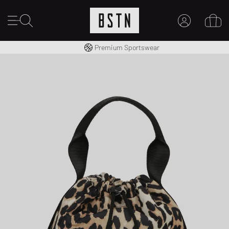
Kostenloser Versand nach DE ab € 70
Premium Sportswear
MEIN KONTO
HIER ANMELDEN
Neu bei BSTN?
EINEN ACCOUNT ERSTELLEN