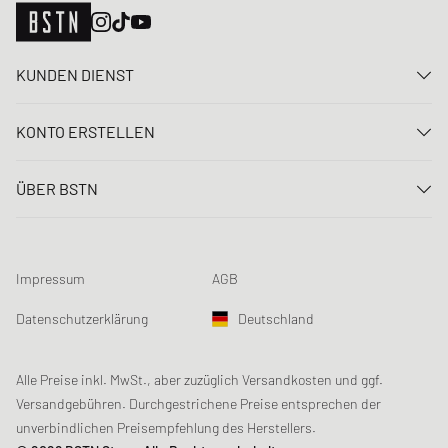
KUNDEN DIENST
Kontaktiere uns
KONTO ERSTELLEN
FAQ
Anmelden
Lieferung
ÜBER BSTN
Registrieren
Zahlung
Karriere
Meine Bestellungen
Rücksendungen
Unsere Stores
Meine Wunschliste
Raffle Bedingungen
Impressum
AGB
Chronicles
Newsletter-Registrierung
Loyalty Program
Sustainability
Datenschutzerklärung
Deutschland
Datenerfassung
Produktsicherheit
Affiliates
Studentenrabatt: Unidays
Alle Preise inkl. MwSt., aber zuzüglich Versandkosten und ggf.
Versandgebühren. Durchgestrichene Preise entsprechen der
Studentenrabatt: Studentbeans
unverbindlichen Preisempfehlung des Herstellers.
Studentenrabatt: EDiU