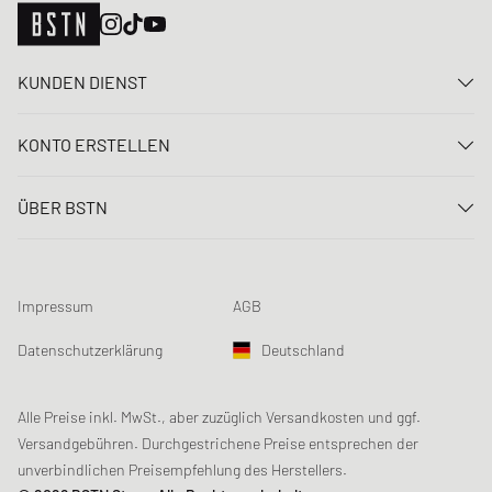
KUNDEN DIENST
Kontaktiere uns
KONTO ERSTELLEN
FAQ
Anmelden
Lieferung
ÜBER BSTN
Registrieren
Zahlung
Karriere
Meine Bestellungen
Rücksendungen
Unsere Stores
Meine Wunschliste
Raffle Bedingungen
Impressum
AGB
Chronicles
Newsletter-Registrierung
Loyalty Program
Sustainability
Datenschutzerklärung
Deutschland
Datenerfassung
Produktsicherheit
Affiliates
Studentenrabatt: Unidays
Alle Preise inkl. MwSt., aber zuzüglich Versandkosten und ggf.
Versandgebühren. Durchgestrichene Preise entsprechen der
Studentenrabatt: Studentbeans
unverbindlichen Preisempfehlung des Herstellers.
Studentenrabatt: EDiU