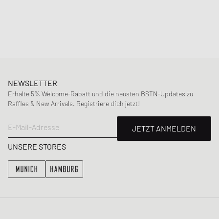
Farbe
:
NATURAL
Material
:
100% Baumwolle
NEWSLETTER
Erhalte 5% Welcome-Rabatt und die neusten BSTN-Updates zu
Raffles & New Arrivals. Registriere dich jetzt!
E-Mail-Adresse
JETZT ANMELDEN
UNSERE STORES