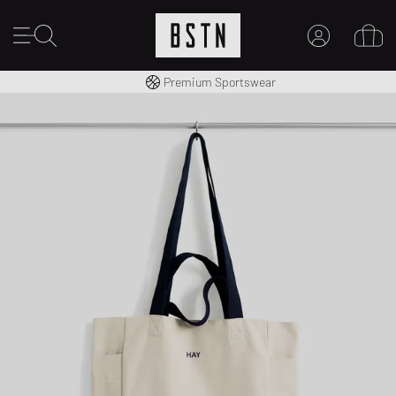
Kostenloser Versand nach DE ab € 70
Premium Sportswear
MEIN KONTO
HIER ANMELDEN
Neu bei BSTN?
EINEN ACCOUNT ERSTELLEN