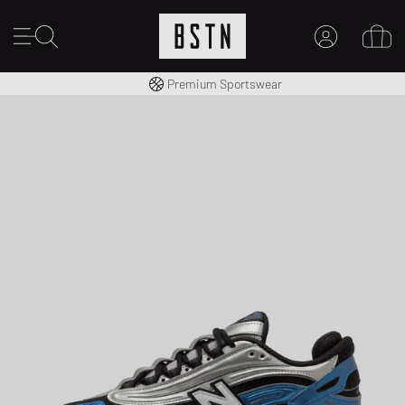
Kostenloser Versand nach DE ab € 70
Premium Sportswear
MEIN KONTO
HIER ANMELDEN
Neu bei BSTN?
EINEN ACCOUNT ERSTELLEN