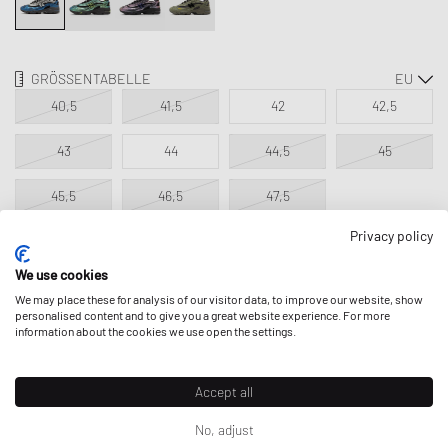
GRÖSSENTABELLE
40,5
41,5
42
42,5
43
44
44,5
45
45,5
46,5
47,5
Privacy policy
IN DEN WARENKORB
We use cookies
We may place these for analysis of our visitor data, to improve our website, show
personalised content and to give you a great website experience. For more
information about the cookies we use open the settings.
BESCHREIBUNG
Accept all
No, adjust
Die Neuauflage des New Balance 1000 holt einen Klassiker der