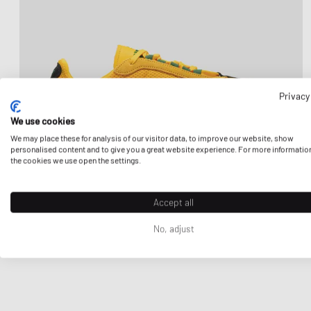
Privacy
We use cookies
We may place these for analysis of our visitor data, to improve our website, show
personalised content and to give you a great website experience. For more informatio
the cookies we use open the settings.
Accept all
No, adjust