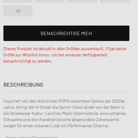
 Force 1
OK
FITS
47
lay
d Series
n XT6
BENACHRICHTIGE MICH
Dieses Produkt ist aktuell in allen Größen ausverkauft. Füge deine
Größe zur Wishlist hinzu, um bei erneuter Verfügbarkeit
benachrichtigt zu werden.
BESCHREIBUNG
Inspiriert von den ikonischen PUMA Harambee-Spikes der 2000er
Jahre, bringt der H-Street die Sprint-Vibes direkt von der Bahn in
die Streetwear-Kultur. Leichtes Mesh-Obermaterial, eine schlanke
Silhouette und die charakteristische abgerundete Zehenpartie
sorgen für einen urbanen Look mit Performance-Charme.
- Abgerundeter Zehenbereich