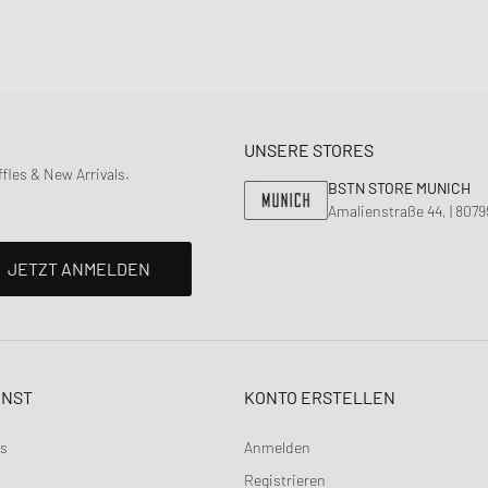
UNSERE STORES
les & New Arrivals.
BSTN STORE MUNICH
Amalienstraße 44, | 807
JETZT ANMELDEN
ENST
KONTO ERSTELLEN
ns
Anmelden
Registrieren