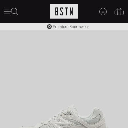
Envío gratuito a España desde € 100
Premium Sportswear
MI CUENTA
INICIE SESIÓN AQUÍ
¿Nuevo en BSTN?
CREAR UNA CUEN