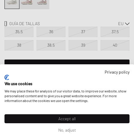
GUÍA DE TALLAS
35,5
36
37
37,5
38
38,5
39
40
ENVIARME UNA NOTIFICACIÓN
Privacy policy
Este producto está actualmente agotado en todas las tallas. Añade
We use cookies
tu talla a tu lista de deseos para que te avisen cuando haya más
We may place these for analysis of our visitor data, to improve our website, show
existencias.
personalised content and to give you a great website experience. For more
information about the cookies we use open the settings.
DESCRIPCIÓN
Accept all
No, adjust
Las New Balance 9060 reinterpretan elementos familiares de los