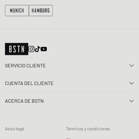
SERVICIO CLIENTE
Contacta con nosotros
CUENTA DEL CLIENTE
Preguntas frecuentes
Entrar
Entrega
ACERCA DE BSTN
Registro
Pago
Carrera
Mis pedidos
Devoluciones
Nuestras tiendas
Lista de deseos
Términos del sorteo
Aviso legal
Términos y condiciones
Chronicles
Registro para el boletín de noticias
Loyalty Program