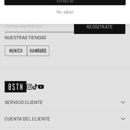
Accept all
Obtenga un 5% de descuento de bienvenida y las últimas
No, adjust
actualizaciones de BSTN Raffles y New Arrivals. ¡Regístrese ahora!
Correo electrónico
REGÍSTRATE
NUESTRAS TIENDAS
SERVICIO CLIENTE
Contacta con nosotros
CUENTA DEL CLIENTE
Preguntas frecuentes
Entrar