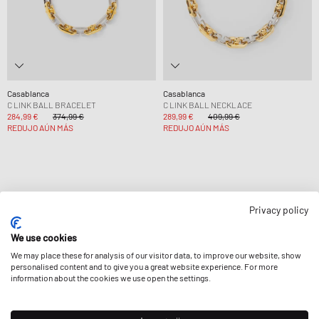
Casablanca
Casablanca
C LINK BALL BRACELET
C LINK BALL NECKLACE
284,99 €
374,99 €
289,99 €
409,99 €
REDUJO AÚN MÁS
REDUJO AÚN MÁS
Privacy policy
Página
1
De
1
We use cookies
We may place these for analysis of our visitor data, to improve our website, show
personalised content and to give you a great website experience. For more
information about the cookies we use open the settings.
BOLETÍN DE NOTICIAS