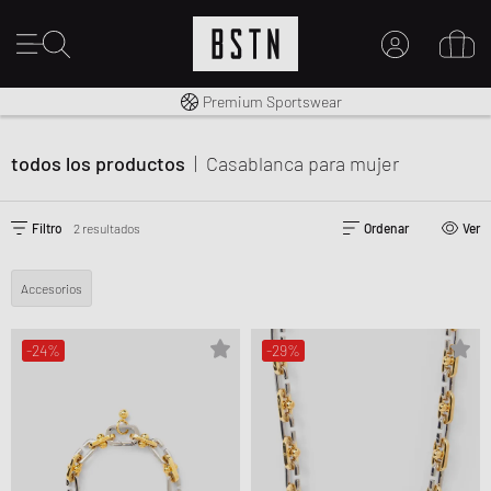
Envío gratuito a España desde € 100
Premium Sportswear
MI CUENTA
INICIE SESIÓN AQUÍ
todos los productos
|
Casablanca
para mujer
¿Nuevo en BSTN?
CREAR UNA CUEN
Filtro
2 resultados
Ordenar
Ver
Accesorios
-24%
-29%