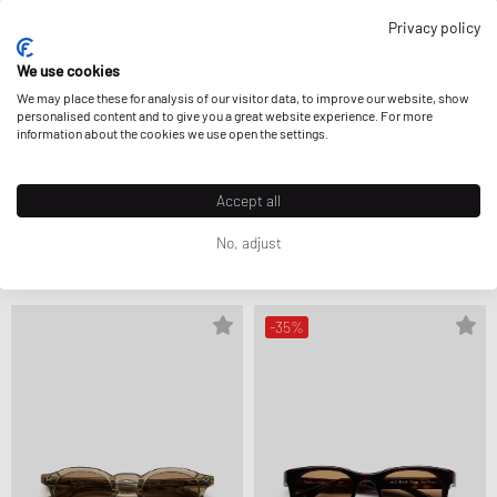
Privacy policy
We use cookies
We may place these for analysis of our visitor data, to improve our website, show
personalised content and to give you a great website experience. For more
information about the cookies we use open the settings.
Accept all
Chimi Eyewear
Chimi Eyewear
SAVY-BLACK
SCOPE-DEEP TORTOISE
172,99 €
229,99 €
199,99 €
No, adjust
REDUJO AÚN MÁS
-35%