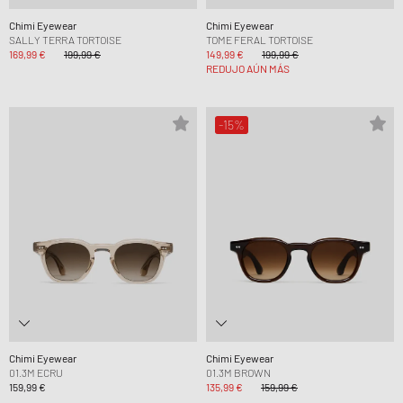
Chimi Eyewear
Chimi Eyewear
SALLY TERRA TORTOISE
TOME FERAL TORTOISE
169,99 €
199,99 €
149,99 €
199,99 €
REDUJO AÚN MÁS
-15%
Chimi Eyewear
Chimi Eyewear
01.3M ECRU
01.3M BROWN
159,99 €
135,99 €
159,99 €