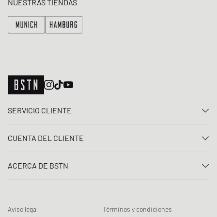
NUESTRAS TIENDAS
SERVICIO CLIENTE
Contacta con nosotros
CUENTA DEL CLIENTE
Preguntas frecuentes
Entrar
Entrega
ACERCA DE BSTN
Registro
Pago
Carrera
Mis pedidos
Devoluciones
Nuestras tiendas
Lista de deseos
Términos del sorteo
Aviso legal
Términos y condiciones
Chronicles
Registro para el boletín de noticias
Loyalty Program