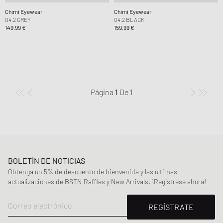
Chimi Eyewear
Chimi Eyewear
04.2 GREY
04.2 BLACK
149,99 €
159,99 €
Página
1
De
1
BOLETÍN DE NOTICIAS
Obtenga un 5% de descuento de bienvenida y las últimas
actualizaciones de BSTN Raffles y New Arrivals. ¡Regístrese ahora!
Correo electrónico
REGÍSTRATE