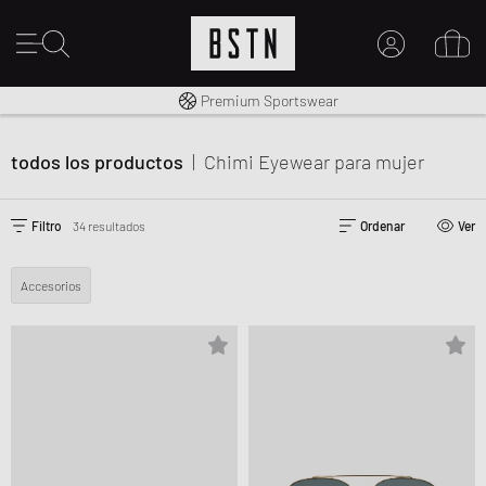
Envío gratuito a España desde € 100
Premium Sportswear
MI CUENTA
INICIE SESIÓN AQUÍ
todos los productos
|
Chimi Eyewear
para mujer
¿Nuevo en BSTN?
CREAR UNA CUEN
Filtro
34 resultados
Ordenar
Ver
Accesorios