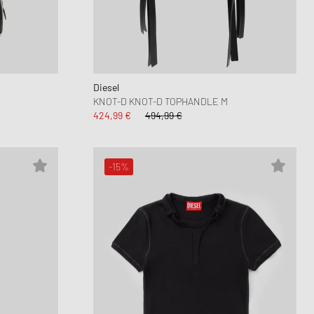
Dunk
kwear Styles
PARFUM
alance 530
nning Cloud Series
Diesel
KNOT-D KNOT-D TOPHANDLE M
424,99 €
494,99 €
-15%