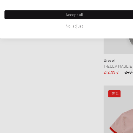
Accept all
No, adjust
Diesel
T-ECLA MAGLIE
212,99 €
249,
-15%