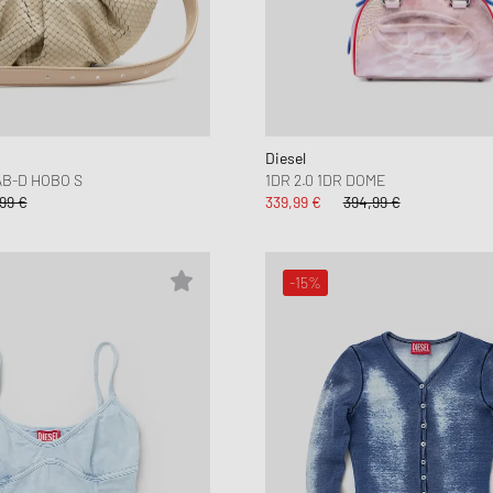
Diesel
AB-D HOBO S
1DR 2.0 1DR DOME
99 €
339,99 €
394,99 €
-15%