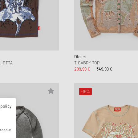
Diesel
LIETTA
T-GABRY TOP
299,99 €
349,99 €
-15%
 policy
n about