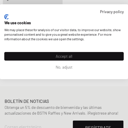
Havaianas
Privacy policy
TRADI LL
18,99 €
25,99 €
We use cookies
REDUJO AÚN MÁS
We may place these for analysis of our visitor data, to improve our website, show
personalised content and to give you a great website experience. For more
information about the cookies we use open the settings.
Accept all
Página
1
De
1
No, adjust
BOLETÍN DE NOTICIAS
Obtenga un 5% de descuento de bienvenida y las últimas
actualizaciones de BSTN Raffles y New Arrivals. ¡Regístrese ahora!
Correo electrónico
REGÍSTRATE