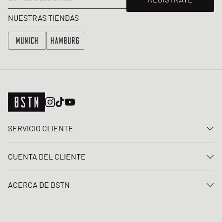
NUESTRAS TIENDAS
SERVICIO CLIENTE
Contacta con nosotros
CUENTA DEL CLIENTE
Preguntas frecuentes
Entrar
Entrega
ACERCA DE BSTN
Registro
Pago
Carrera
Mis pedidos
Devoluciones
Nuestras tiendas
Lista de deseos
Términos del sorteo