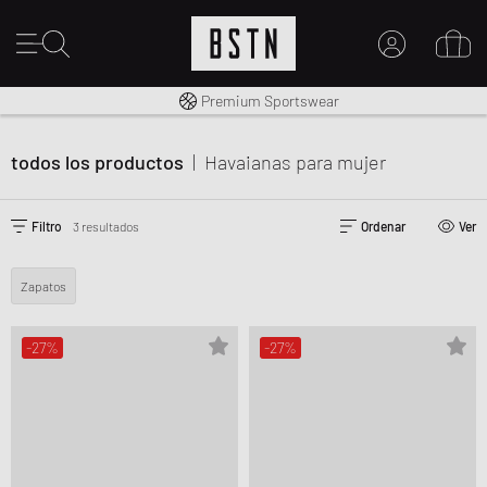
Envío gratuito a España desde € 100
Premium Sportswear
MI CUENTA
INICIE SESIÓN AQUÍ
todos los productos
|
Havaianas
para mujer
¿Nuevo en BSTN?
CREAR UNA CUEN
Filtro
3 resultados
Ordenar
Ver
Zapatos
-27%
-27%