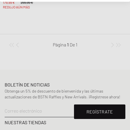
179,99 €
299,99 €
REDUJO AÚN MÁS
Página
1
De
1
BOLETÍN DE NOTICIAS
Obtenga un 5% de descuento de bienvenida y las últimas
actualizaciones de BSTN Raffles y New Arrivals. ¡Regístrese ahora!
Correo electrónico
REGÍSTRATE
NUESTRAS TIENDAS