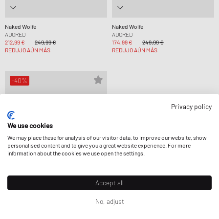
Naked Wolfe
Naked Wolfe
ADORED
ADORED
212,99 €
249,99 €
174,99 €
249,99 €
REDUJO AÚN MÁS
REDUJO AÚN MÁS
-40%
Privacy policy
We use cookies
We may place these for analysis of our visitor data, to improve our website, show
personalised content and to give you a great website experience. For more
information about the cookies we use open the settings.
Accept all
No, adjust
Naked Wolfe
BAMBI TAN SUEDE/SHEARLING