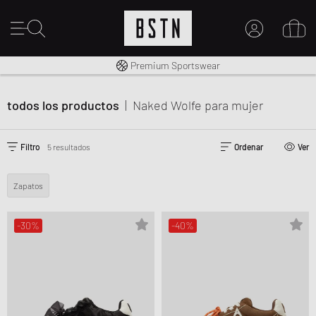
Envío gratuito a España desde € 100
Premium Sportswear
MI CUENTA
INICIE SESIÓN AQUÍ
todos los productos
|
Naked Wolfe
para mujer
¿Nuevo en BSTN?
CREAR UNA CUEN
Filtro
5 resultados
Ordenar
Ver
Zapatos
-30%
-40%