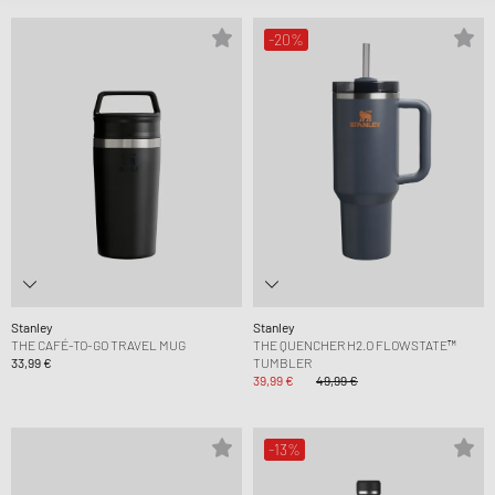
-20%
Stanley
Stanley
THE CAFÉ-TO-GO TRAVEL MUG
THE QUENCHER H2.O FLOWSTATE™
33,99 €
TUMBLER
39,99 €
49,99 €
-13%