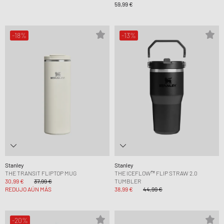
59,99 €
-18%
-13%
Stanley
Stanley
THE TRANSIT FLIPTOP MUG
THE ICEFLOW™ FLIP STRAW 2.0
30,99 €
37,99 €
TUMBLER
REDUJO AÚN MÁS
38,99 €
44,99 €
-20%