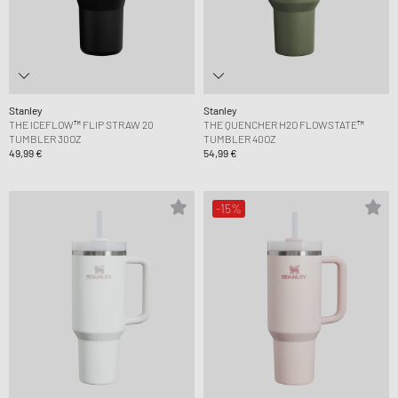
Stanley
Stanley
THE ICEFLOW™ FLIP STRAW 20
THE QUENCHER H2O FLOWSTATE™
TUMBLER 30OZ
TUMBLER 40OZ
49,99 €
54,99 €
-15%