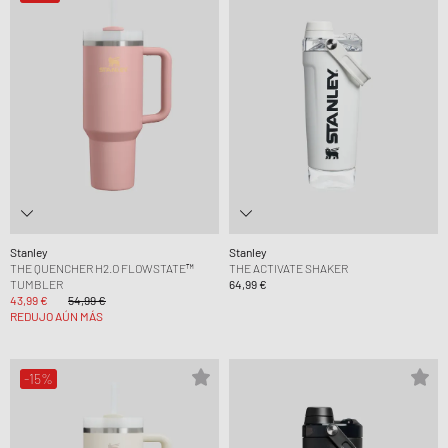
Stanley
Stanley
THE QUENCHER H2.O FLOWSTATE™
THE ACTIVATE SHAKER
TUMBLER
64,99 €
43,99 €
54,99 €
REDUJO AÚN MÁS
-15%