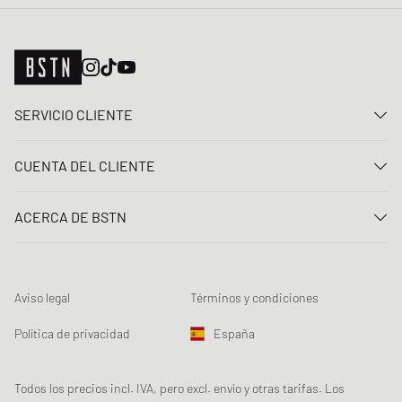
SERVICIO CLIENTE
Contacta con nosotros
CUENTA DEL CLIENTE
Preguntas frecuentes
Entrar
Entrega
ACERCA DE BSTN
Registro
Pago
Carrera
Mis pedidos
Devoluciones
Nuestras tiendas
Lista de deseos
Términos del sorteo
Aviso legal
Términos y condiciones
Chronicles
Registro para el boletín de noticias
Loyalty Program
Sustainability
Política de privacidad
España
Rastreo de los datos
Seguridad del producto
Affiliates
Descuento estudiante: Studentbeans
Todos los precios incl. IVA, pero excl. envío y otras tarifas. Los