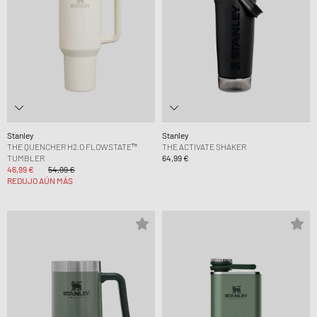
Stanley
Stanley
THE QUENCHER H2.O FLOWSTATE™
THE ACTIVATE SHAKER
TUMBLER
64,99 €
46,99 €
54,99 €
REDUJO AÚN MÁS