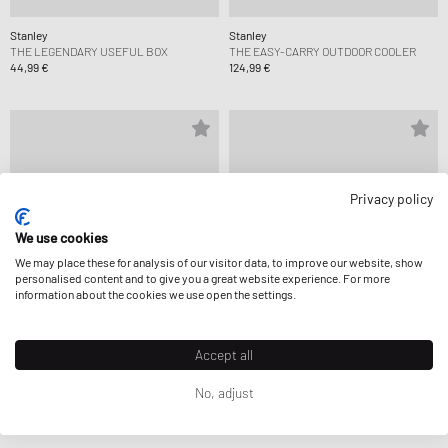
Stanley
Stanley
THE LEGENDARY USEFUL BOX
THE EASY-CARRY OUTDOOR COOLER
44,99 €
124,99 €
Privacy policy
We use cookies
We may place these for analysis of our visitor data, to improve our website, show
personalised content and to give you a great website experience. For more
information about the cookies we use open the settings.
Accept all
Stanley
Stanley
No, adjust
THE LEGENDARY USEFUL BOX
THE CAFÉ-TO-GO TRAVEL MUG
44,99 €
33,99 €