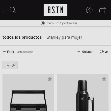
Envío gratuito a España desde € 100
Premium Sportswear
MI CUENTA
INICIE SESIÓN AQUÍ
todos los productos
|
Stanley
para mujer
¿Nuevo en BSTN?
CREAR UNA CUEN
Filtro
29 resultados
Ordenar
Ver
Lifestyle