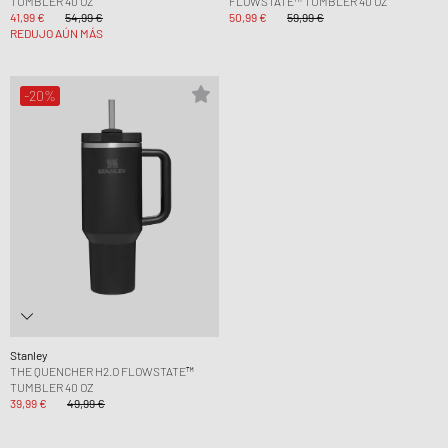
TUMBLER 40 OZ
FLOWSTATE™ TUMBLER 40 OZ
41,99 €
54,99 €
50,99 €
59,99 €
REDUJO AÚN MÁS
-20%
Stanley
THE QUENCHER H2.O FLOWSTATE™
TUMBLER 40 OZ
39,99 €
49,99 €