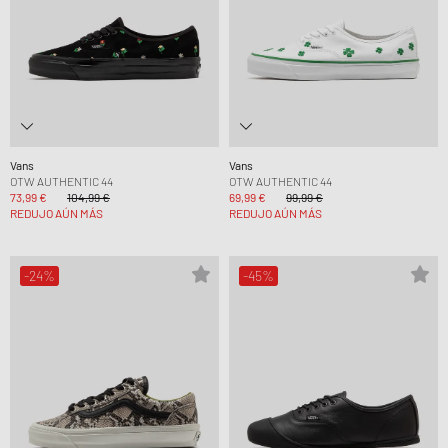
Vans
Vans
OTW AUTHENTIC 44
OTW AUTHENTIC 44
73,99 €
104,99 €
69,99 €
99,99 €
REDUJO AÚN MÁS
REDUJO AÚN MÁS
-24%
-45%