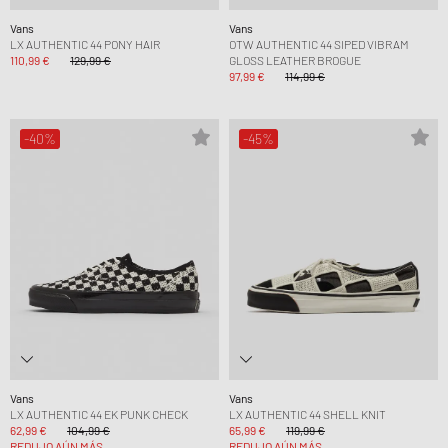
Vans
Vans
LX AUTHENTIC 44 PONY HAIR
OTW AUTHENTIC 44 SIPED VIBRAM
110,99 €
129,99 €
GLOSS LEATHER BROGUE
97,99 €
114,99 €
-40%
-45%
Vans
Vans
LX AUTHENTIC 44 EK PUNK CHECK
LX AUTHENTIC 44 SHELL KNIT
62,99 €
104,99 €
65,99 €
119,99 €
REDUJO AÚN MÁS
REDUJO AÚN MÁS