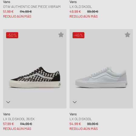
Vans
Vans
OTW AUTHENTIC ONE PIECE VIBRAM
LX OLD SKOOL
51,99 €
114,99 €
49,99 €
99,99 €
REDUJO AÚN MÁS
REDUJO AÚN MÁS
-50%
-45%
Vans
Vans
LX OLD SKOOL 36 EK
LX OLD SKOOL
57,99 €
114,99 €
54,99 €
99,99 €
REDUJO AÚN MÁS
REDUJO AÚN MÁS