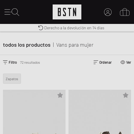
Envío gratuito a España desde € 100
Premium Sportswear
Derecho a la devolución en 14 días
MI CUENTA
INICIE SESIÓN AQUÍ
todos los productos
|
Vans
para mujer
¿Nuevo en BSTN?
CREAR UNA CUEN
Filtro
72 resultados
Ordenar
Ver
Zapatos