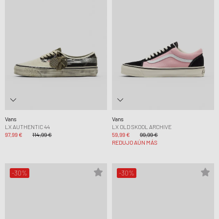
Vans
Vans
LX AUTHENTIC 44
LX OLD SKOOL ARCHIVE
97,99 €
114,99 €
59,99 €
99,99 €
REDUJO AÚN MÁS
-30%
-30%