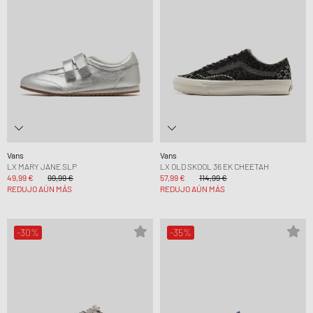
Vans
Vans
LX MARY JANE SLP
LX OLD SKOOL 36 EK CHEETAH
49,99 €
99,99 €
57,99 €
114,99 €
REDUJO AÚN MÁS
REDUJO AÚN MÁS
-30%
-35%