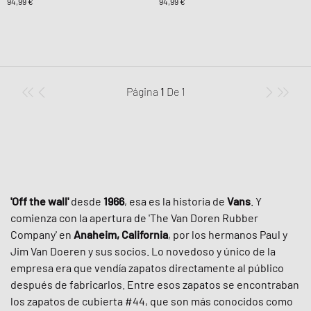
94,99 €
94,99 €
Página
1
De
1
'Off the wall'
desde
1966
, esa es la historia de
Vans
. Y
comienza con la apertura de 'The Van Doren Rubber
Company' en
Anaheim, California
, por los hermanos Paul y
Jim Van Doeren y sus socios. Lo novedoso y único de la
empresa era que vendía zapatos directamente al público
después de fabricarlos. Entre esos zapatos se encontraban
los zapatos de cubierta #44, que son más conocidos como