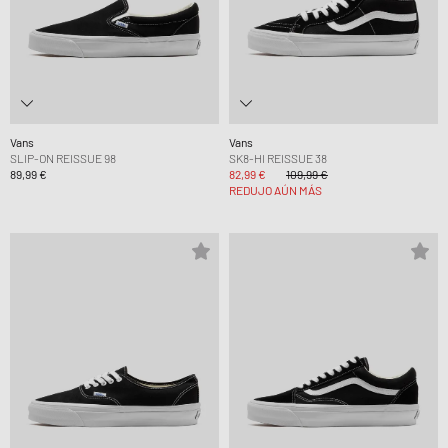
Vans
Vans
SLIP-ON REISSUE 98
SK8-HI REISSUE 38
89,99 €
82,99 €
109,99 €
REDUJO AÚN MÁS