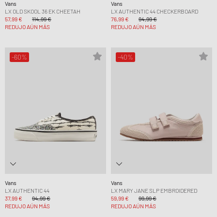
Vans
Vans
LX OLD SKOOL 36 EK CHEETAH
LX AUTHENTIC 44 CHECKERBOARD
57,99 €
114,99 €
76,99 €
94,99 €
REDUJO AÚN MÁS
REDUJO AÚN MÁS
-60%
-40%
Vans
Vans
LX AUTHENTIC 44
LX MARY JANE SLP EMBROIDERED
37,99 €
94,99 €
59,99 €
99,99 €
REDUJO AÚN MÁS
REDUJO AÚN MÁS