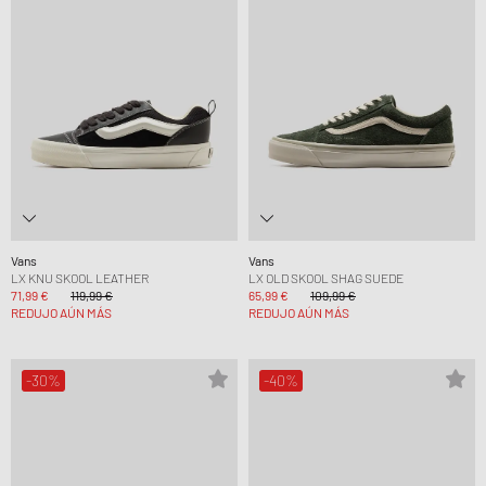
Vans
Vans
LX KNU SKOOL LEATHER
LX OLD SKOOL SHAG SUEDE
71,99 €
119,99 €
65,99 €
109,99 €
REDUJO AÚN MÁS
REDUJO AÚN MÁS
-30%
-40%