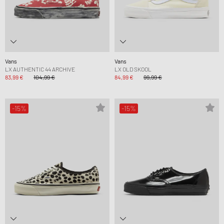
Vans
Vans
LX AUTHENTIC 44 ARCHIVE
LX OLD SKOOL
83,99 €
104,99 €
84,99 €
99,99 €
-15%
-15%