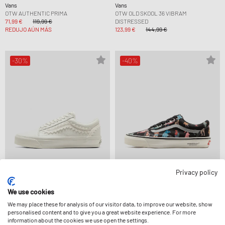
Vans
Vans
OTW AUTHENTIC PRIMA
OTW OLD SKOOL 36 VIBRAM
71,99 €
119,99 €
DISTRESSED
REDUJO AÚN MÁS
123,99 €
144,99 €
-30%
-40%
Privacy policy
Vans
Vans
We use cookies
LX OLD SKOOL CHOU CHOU
OTW OLD SKOOL UNDERCOVER
We may place these for analysis of our visitor data, to improve our website, show
80,99 €
114,99 €
MONSTER
personalised content and to give you a great website experience. For more
REDUJO AÚN MÁS
80,99 €
134,99 €
information about the cookies we use open the settings.
REDUJO AÚN MÁS