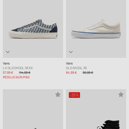
Vans
Vans
LX OLD SKOOL 36 EK
OLD SKOOL 36
57,99 €
114,99 €
84,99 €
99,99 €
REDUJO AÚN MÁS
-25%