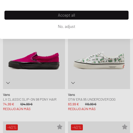
Accept all
-40%
-30%
No, adjust
Vans
Vans
LX CLASSIC SLIP-ON 98 PONY HAIR
OTW ERA 95 UNDERCOVER DOG
74,99 €
124,99 €
83,99 €
119,99 €
REDUJO AÚN MÁS
REDUJO AÚN MÁS
-40%
-40%