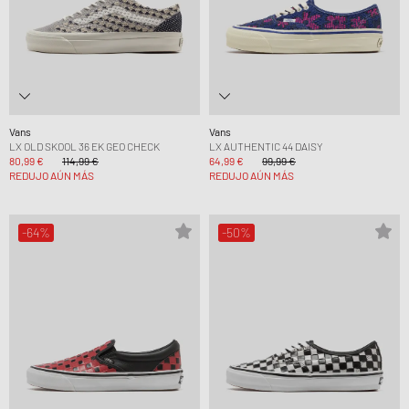
Vans
Vans
LX OLD SKOOL 36 EK GEO CHECK
LX AUTHENTIC 44 DAISY
80,99 €
114,99 €
64,99 €
99,99 €
REDUJO AÚN MÁS
REDUJO AÚN MÁS
-64%
-50%