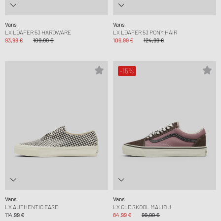
Vans
Vans
LX LOAFER 53 HARDWARE
LX LOAFER 53 PONY HAIR
93,99 €
109,99 €
106,99 €
124,99 €
-15%
Vans
Vans
LX AUTHENTIC EASE
LX OLD SKOOL MALIBU
114,99 €
84,99 €
99,99 €