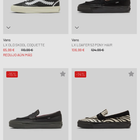
Vans
Vans
LX OLD SKOOL COQUETTE
LX LOAFER 53 PONY HAIR
65,99 €
119,99 €
106,99 €
124,99 €
REDUJO AÚN MÁS
-15%
-14%