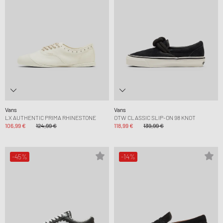
Vans
Vans
LX AUTHENTIC PRIMA RHINESTONE
OTW CLASSIC SLIP-ON 98 KNOT
106,99 €
124,99 €
118,99 €
139,99 €
-45%
-14%