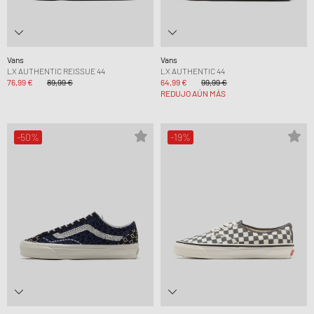
Vans
Vans
LX AUTHENTIC REISSUE 44
LX AUTHENTIC 44
76,99 €
89,99 €
64,99 €
99,99 €
REDUJO AÚN MÁS
-50%
-19%