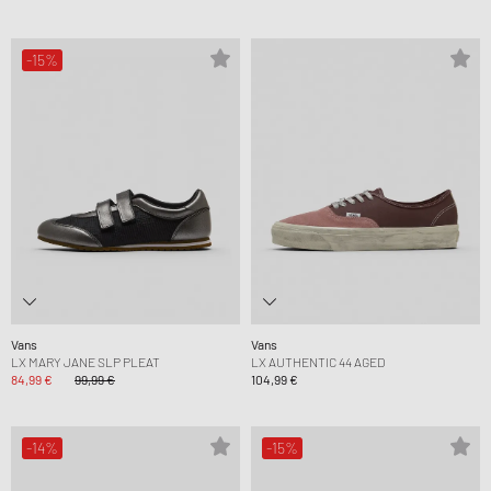
-15%
Vans
Vans
LX MARY JANE SLP PLEAT
LX AUTHENTIC 44 AGED
84,99 €
99,99 €
104,99 €
-14%
-15%