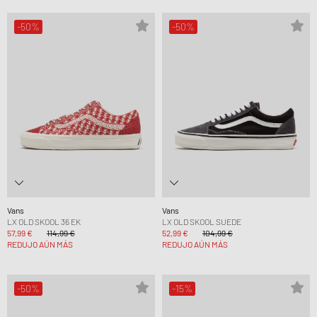
-50%
-50%
Vans
Vans
LX OLD SKOOL 36 EK
LX OLD SKOOL SUEDE
57,99 €
114,99 €
52,99 €
104,99 €
REDUJO AÚN MÁS
REDUJO AÚN MÁS
-50%
-15%