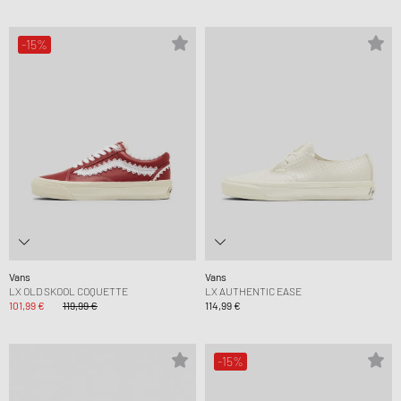
-15%
Vans
Vans
LX OLD SKOOL COQUETTE
LX AUTHENTIC EASE
101,99 €
119,99 €
114,99 €
-15%