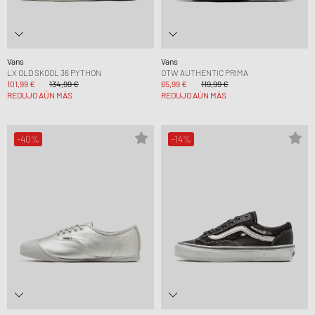
Vans
Vans
LX OLD SKOOL 36 PYTHON
OTW AUTHENTIC PRIMA
101,99 €
134,99 €
65,99 €
119,99 €
REDUJO AÚN MÁS
REDUJO AÚN MÁS
-40%
-14%