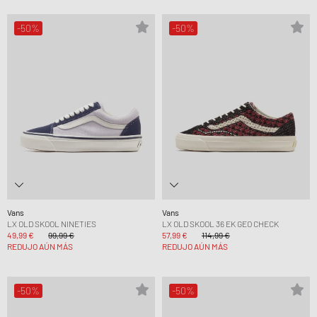
-50%
-50%
Vans
Vans
LX OLD SKOOL NINETIES
LX OLD SKOOL 36 EK GEO CHECK
49,99 €
99,99 €
57,99 €
114,99 €
REDUJO AÚN MÁS
REDUJO AÚN MÁS
-50%
-50%