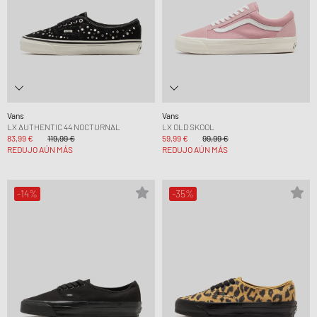
Vans
Vans
LX AUTHENTIC 44 NOCTURNAL
LX OLD SKOOL
83,99 €
119,99 €
59,99 €
99,99 €
REDUJO AÚN MÁS
REDUJO AÚN MÁS
-14%
-35%