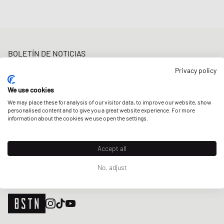
BOLETÍN DE NOTICIAS
Obtenga un 5% de descuento de bienvenida y las últimas
Privacy policy
actualizaciones de BSTN Raffles y New Arrivals. ¡Regístrese ahora!
We use cookies
Correo electrónico
REGÍSTRATE
We may place these for analysis of our visitor data, to improve our website, show
personalised content and to give you a great website experience. For more
NUESTRAS TIENDAS
information about the cookies we use open the settings.
Accept all
No, adjust