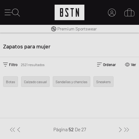
Envío gratuito a España desde € 100
Premium Sportswear
MI CUENTA
INICIE SESIÓN AQUÍ
Zapatos para mujer
¿Nuevo en BSTN?
CREAR UNA CUEN
Filtro
2521 resultados
Ordenar
Ver
Botas
Calzado casual
Sandalias y chanclas
Sneakers
Página
52
De
27