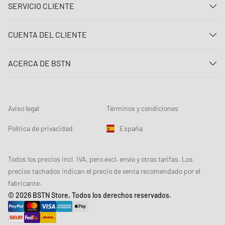
SERVICIO CLIENTE
Contacta con nosotros
CUENTA DEL CLIENTE
Preguntas frecuentes
Entrar
Entrega
ACERCA DE BSTN
Registro
Pago
Carrera
Mis pedidos
Devoluciones
Nuestras tiendas
Lista de deseos
Términos del sorteo
Aviso legal
Términos y condiciones
Chronicles
Registro para el boletín de noticias
Loyalty Program
Sustainability
Política de privacidad
España
Rastreo de los datos
Seguridad del producto
Affiliates
Descuento estudiante: Studentbeans
Todos los precios incl. IVA, pero excl. envío y otras tarifas. Los
precios tachados indican el precio de venta recomendado por el
Descuento estudiante: EDiU
fabricante.
© 2026 BSTN Store, Todos los derechos reservados.