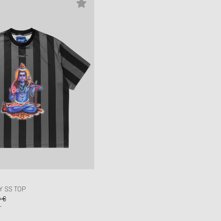
 SS TOP
9 €
T