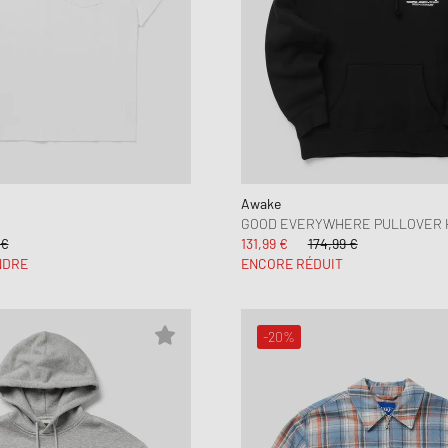
Awake
GOOD EVERYWHERE PULLOVER 
 €
131,99 €
174,99 €
NDRE
ENCORE RÉDUIT
-20%