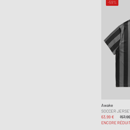
-59%
Awake
SOCCER JERSEY
63,99 €
157,9
ENCORE RÉDUI