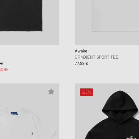
Awake
GRADIENT SPORT TEE
 €
77,99 €
NDRE
-25%