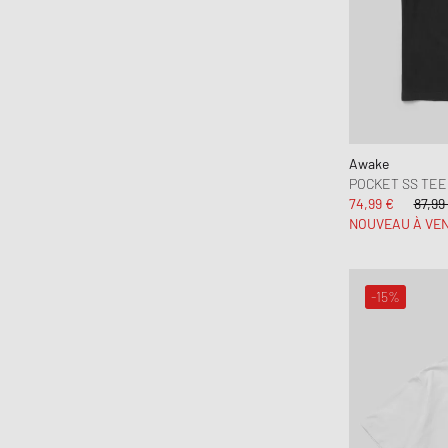
Awake
POCKET SS TEE
74,99 €
87,99
NOUVEAU À VE
-15%