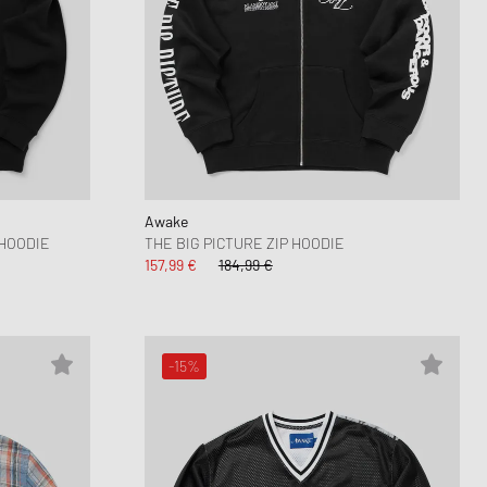
Awake
HOODIE
THE BIG PICTURE ZIP HOODIE
157,99 €
184,99 €
-15%