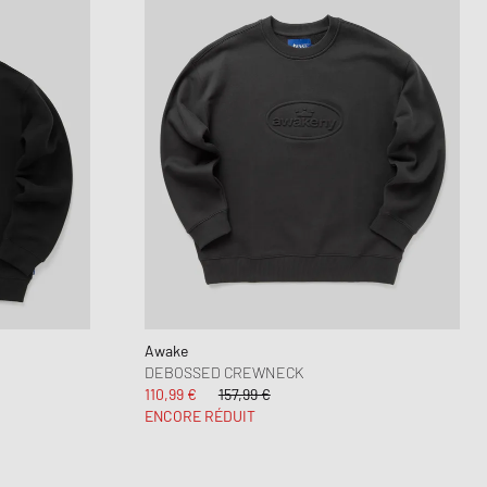
Awake
DEBOSSED CREWNECK
110,99 €
157,99 €
ENCORE RÉDUIT