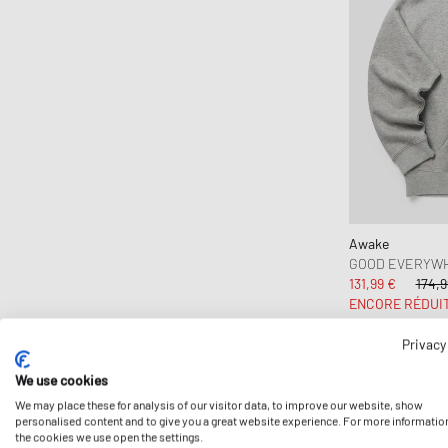
Awake
GOOD EVERYWH
131,99 €
174,9
ENCORE RÉDUI
Privacy
-15%
We use cookies
We may place these for analysis of our visitor data, to improve our website, show
personalised content and to give you a great website experience. For more informatio
the cookies we use open the settings.