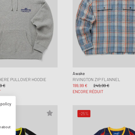
Awake
ERE PULLOVER HOODIE
RIVINGTON ZIP FLANNEL
9 €
199,99 €
249,99 €
T
ENCORE RÉDUIT
 policy
-25%
n about