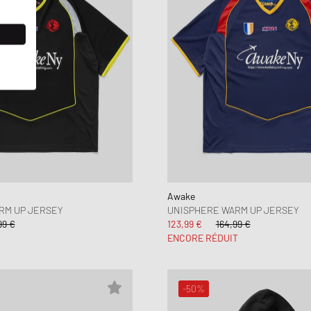
Awake
RM UP JERSEY
UNISPHERE WARM UP JERSEY
99 €
123,99 €
164,99 €
ENCORE RÉDUIT
-50%