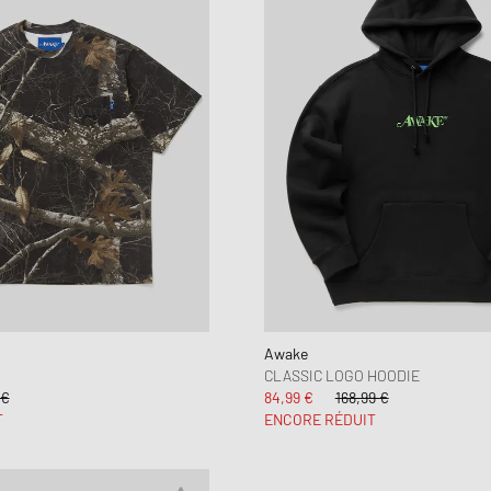
Awake
CLASSIC LOGO HOODIE
 €
84,99 €
168,99 €
T
ENCORE RÉDUIT