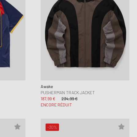
Awake
PUSHERMAN TRACK JACKET
187,99 €
234,99 €
ENCORE RÉDUIT
-30%