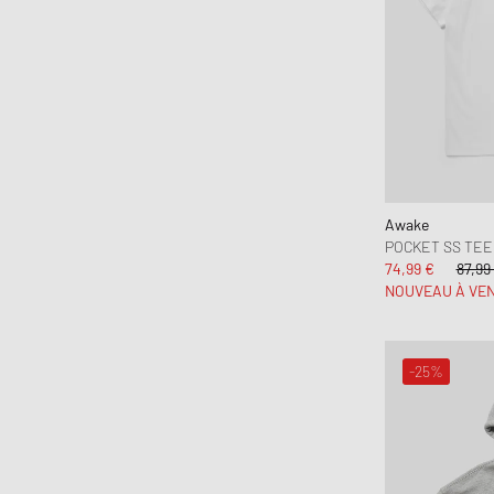
Awake
POCKET SS TEE
74,99 €
87,99
NOUVEAU À VE
-25%