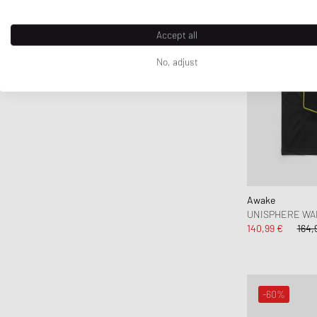
Accept all
No, adjust
Awake
UNISPHERE WA
140,99 €
164,
-60%