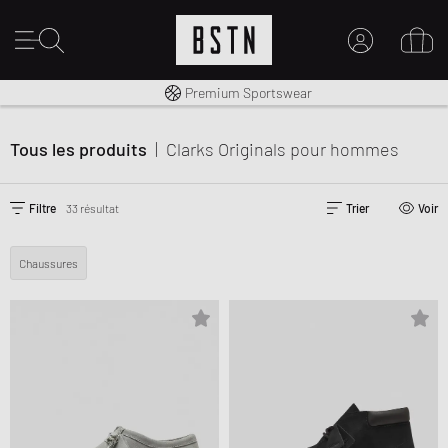
Livraison gratuite dès 100€
Premium Sportswear
MON COMPTE
CONNECTEZ-VOUS ICI
Tous les produits
|
Clarks Originals
pour hommes
Nouveau chez BSTN ?
CRÉER UN COMPTE
Filtre
33 résultat
Trier
Voir
Chaussures