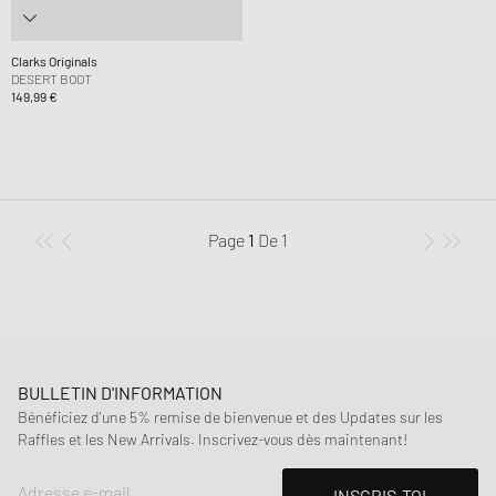
Clarks Originals
DESERT BOOT
149,99 €
Page
1
De
1
BULLETIN D'INFORMATION
Bénéficiez d'une 5% remise de bienvenue et des Updates sur les
Raffles et les New Arrivals. Inscrivez-vous dès maintenant!
Adresse e-mail
INSCRIS-TOI