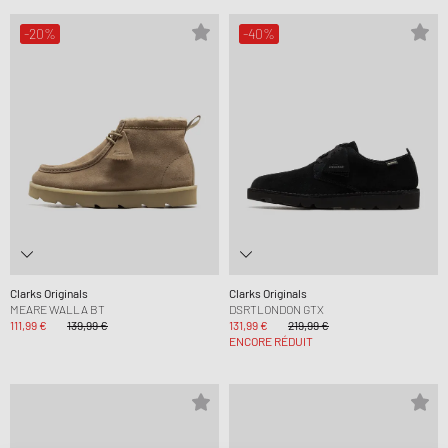
-20%
-40%
Clarks Originals
Clarks Originals
MEARE WALLA BT
DSRTLONDON GTX
111,99 €
139,99 €
131,99 €
219,99 €
ENCORE RÉDUIT