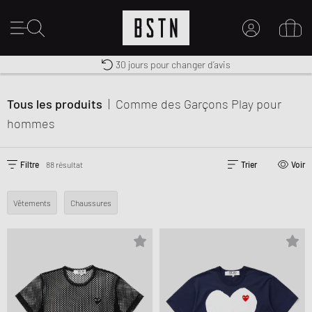
30 jours pour changer d’avis
Premium Sportswear
Livraison gratuite dès 100€
MON COMPTE
CONNECTEZ-VOUS ICI
Tous les produits
|
Comme des Garçons Play
pour
Nouveau chez BSTN ?
hommes
CRÉER UN COMPTE
Filtre
88 résultat
Trier
Voir
Vêtements
Chaussures